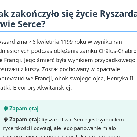
ak zakończyło się życie Ryszard
wie Serce?
yszard zmarł 6 kwietnia 1199 roku w wyniku ran
dniesionych podczas oblężenia zamku Châlus-Chabro
e Francji. Jego śmierć była wynikiem przypadkowego
ostrzału z kuszy. Został pochowany w opactwie
ontevraud we Francji, obok swojego ojca, Henryka II, 
atki, Eleonory Akwitańskiej.
🧠
Zapamiętaj:
Ryszard Lwie Serce jest symbolem
rycerskości i odwagi, ale jego panowanie miało
również swoje ciemne strony, takie jak ogromne