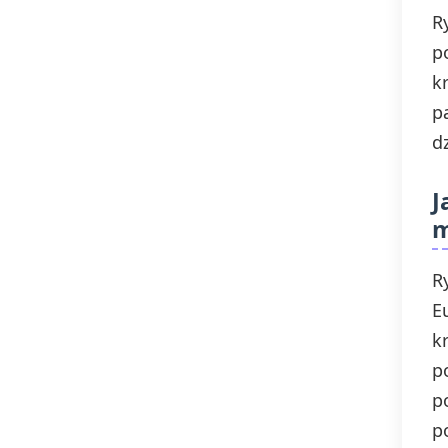
R
p
k
p
d
J
m
R
E
k
p
p
p