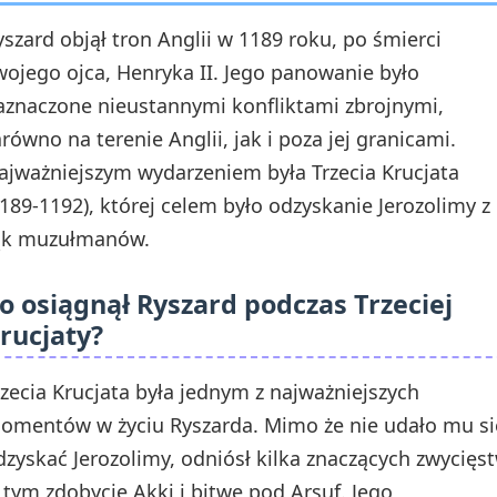
yszard objął tron Anglii w 1189 roku, po śmierci
wojego ojca, Henryka II. Jego panowanie było
aznaczone nieustannymi konfliktami zbrojnymi,
arówno na terenie Anglii, jak i poza jej granicami.
ajważniejszym wydarzeniem była Trzecia Krucjata
1189-1192), której celem było odzyskanie Jerozolimy z
ąk muzułmanów.
o osiągnął Ryszard podczas Trzeciej
rucjaty?
rzecia Krucjata była jednym z najważniejszych
omentów w życiu Ryszarda. Mimo że nie udało mu si
dzyskać Jerozolimy, odniósł kilka znaczących zwycięst
 tym zdobycie Akki i bitwę pod Arsuf. Jego