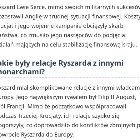
yszard Lwie Serce, mimo swoich militarnych sukcesó
ozostawił Anglię w trudnej sytuacji finansowej. Koszt
rucjat i jego wojenne kampanie obciążyły skarb
aństwa, co zmusiło jego następców do podjęcia
ziałań mających na celu stabilizację finansową kraju.
akie były relacje Ryszarda z innymi
onarchami?
yszard miał skomplikowane relacje z innymi władcam
uropy. Jego największym rywalem był Filip II August,
ról Francji. Mimo że początkowo współpracowali
odczas Trzeciej Krucjaty, ich relacje szybko się
ogorszyły, co doprowadziło do konfliktów zbrojnych 
owrocie Ryszarda do Europy.