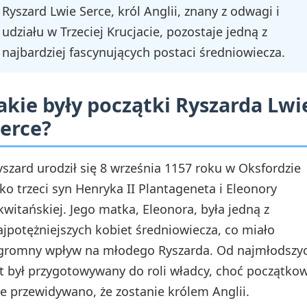
Ryszard Lwie Serce, król Anglii, znany z odwagi i
udziału w Trzeciej Krucjacie, pozostaje jedną z
najbardziej fascynujących postaci średniowiecza.
akie były początki Ryszarda Lwi
erce?
yszard urodził się 8 września 1157 roku w Oksfordzie
ako trzeci syn Henryka II Plantageneta i Eleonory
kwitańskiej. Jego matka, Eleonora, była jedną z
ajpotężniejszych kobiet średniowiecza, co miało
gromny wpływ na młodego Ryszarda. Od najmłodszy
at był przygotowywany do roli władcy, choć początko
ie przewidywano, że zostanie królem Anglii.