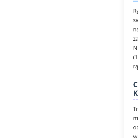
R
s
n
z
N
(
r
C
K
T
m
o
w