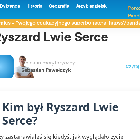
Dyktanda
Historia
Geografia
Język angielski
Poro
Pand
nius – Twojego edukacyjnego superbohatera! https://pan
yszard Lwie Serce
Opiekun merytoryczny:
Czytaj
Sebastian Pawełczyk
Kim był Ryszard Lwie
Serce?
zy zastanawiałeś się kiedyś, jak wyglądało życie