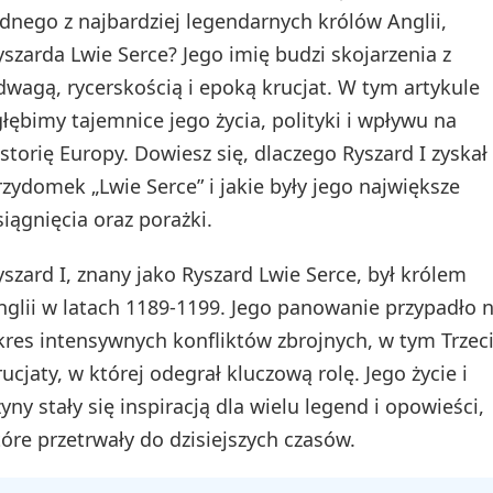
ednego z najbardziej legendarnych królów Anglii,
yszarda Lwie Serce? Jego imię budzi skojarzenia z
dwagą, rycerskością i epoką krucjat. W tym artykule
głębimy tajemnice jego życia, polityki i wpływu na
istorię Europy. Dowiesz się, dlaczego Ryszard I zyskał
rzydomek „Lwie Serce” i jakie były jego największe
siągnięcia oraz porażki.
yszard I, znany jako Ryszard Lwie Serce, był królem
nglii w latach 1189-1199. Jego panowanie przypadło 
kres intensywnych konfliktów zbrojnych, w tym Trzeci
rucjaty, w której odegrał kluczową rolę. Jego życie i
zyny stały się inspiracją dla wielu legend i opowieści,
tóre przetrwały do dzisiejszych czasów.