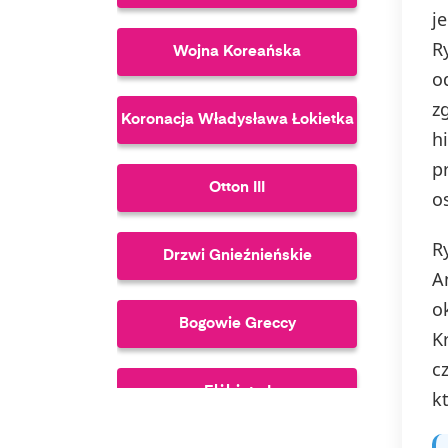
j
R
Wojna Koreańska
o
z
Koronacja Władysława Łokietka
h
p
Otton III
o
R
Drzwi Gnieźnieńskie
A
o
Bogowie Greccy
K
c
Elżbieta I
k