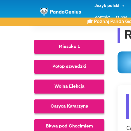
Język polski
ZDAY
Historia
Ryszard Lwie Serce
Kontakt
O nas
🎓 Poznaj Panda Ge
R
Mieszko 1
Potop szwedzki
Wolna Elekcja
Caryca Katarzyna
Bitwa pod Chocimiem
C