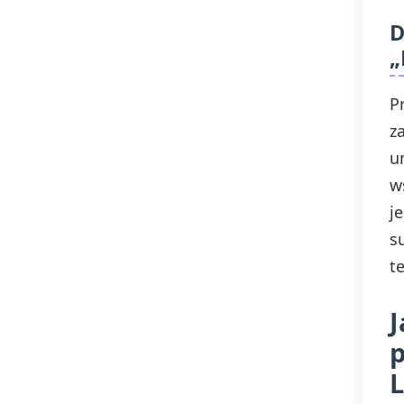
D
„
P
z
u
w
j
s
t
J
p
L