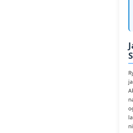
Krucjaty
J
S
R
j
A
n
o
l
n