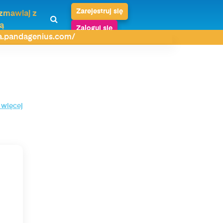
Zarejestruj się
zmawiaj z
ą
Zaloguj się
da.pandagenius.com/
 więcej