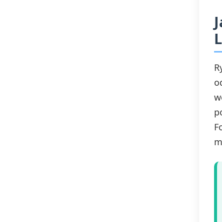
J
L
R
o
w
p
F
m