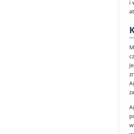
i
Krucjaty
a
K
M
c
J
z
A
z
A
p
w