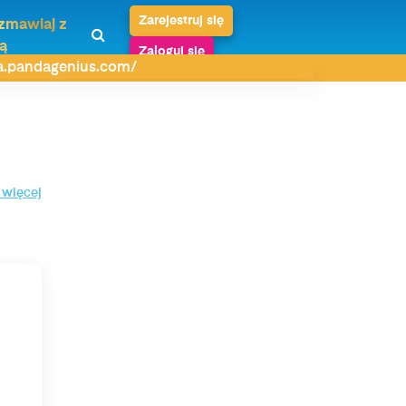
Zarejestruj się
zmawiaj z
ą
Zaloguj się
da.pandagenius.com/
 więcej