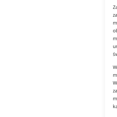
Z
z
m
o
m
u
ś
W
m
W
z
m
k