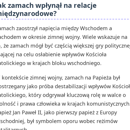
ak zamach wpłynął na relacje
iędzynarodowe?
amach zaostrzył napięcia między Wschodem a
achodem w okresie zimnej wojny. Wiele wskazuje na
o, że zamach mógł być częścią większej gry polityczne
ającej na celu osłabienie wpływów Kościoła
atolickiego w krajach bloku wschodniego.
 kontekście zimnej wojny, zamach na Papieża był
ostrzegany jako próba destabilizacji wpływów Kościo
atolickiego, który odgrywał kluczową rolę w walce o
olność i prawa człowieka w krajach komunistycznych
apież Jan Paweł II, jako pierwszy papież z Europy
schodniej, był symbolem oporu wobec reżimów
otalitarnych.