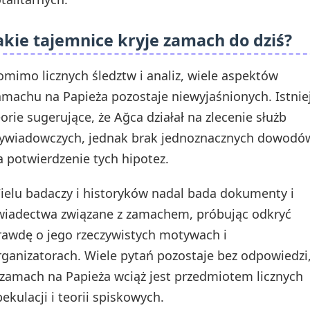
akie tajemnice kryje zamach do dziś?
omimo licznych śledztw i analiz, wiele aspektów
amachu na Papieża pozostaje niewyjaśnionych. Istnie
eorie sugerujące, że Ağca działał na zlecenie służb
ywiadowczych, jednak brak jednoznacznych dowodó
a potwierdzenie tych hipotez.
ielu badaczy i historyków nadal bada dokumenty i
wiadectwa związane z zamachem, próbując odkryć
rawdę o jego rzeczywistych motywach i
rganizatorach. Wiele pytań pozostaje bez odpowiedzi
 zamach na Papieża wciąż jest przedmiotem licznych
pekulacji i teorii spiskowych.