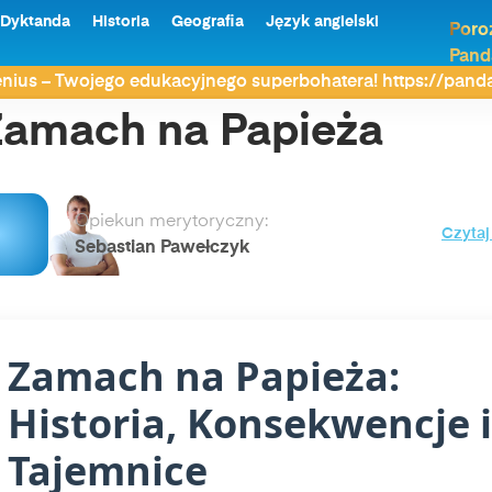
Dyktanda
Historia
Geografia
Język angielski
Poro
Pand
nius – Twojego edukacyjnego superbohatera! https://pan
amach na Papieża
Opiekun merytoryczny:
Czytaj
Sebastian Pawełczyk
Zamach na Papieża:
Historia, Konsekwencje i
Tajemnice