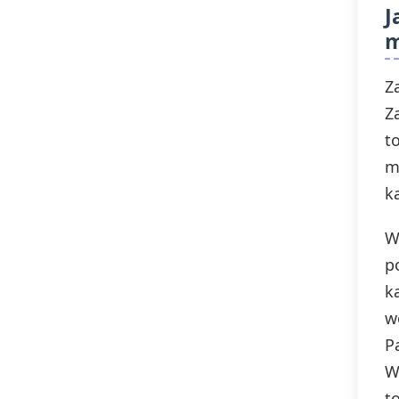
J
m
Z
Z
t
m
k
W
p
k
w
P
W
t