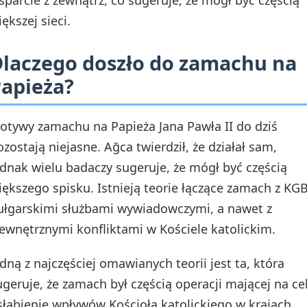
sparcie z zewnątrz, co sugeruje, że mógł być częścią
ększej sieci.
laczego doszło do zamachu na
apieża?
otywy zamachu na Papieża Jana Pawła II do dziś
ozostają niejasne. Ağca twierdził, że działał sam,
ednak wielu badaczy sugeruje, że mógł być częścią
iększego spisku. Istnieją teorie łączące zamach z KGB
ułgarskimi służbami wywiadowczymi, a nawet z
ewnętrznymi konfliktami w Kościele katolickim.
edną z najczęściej omawianych teorii jest ta, która
ugeruje, że zamach był częścią operacji mającej na ce
słabienie wpływów Kościoła katolickiego w krajach