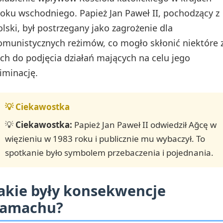
loku wschodniego. Papież Jan Paweł II, pochodzący z
olski, był postrzegany jako zagrożenie dla
omunistycznych reżimów, co mogło skłonić niektóre 
ich do podjęcia działań mających na celu jego
liminację.
💡
Ciekawostka:
Papież Jan Paweł II odwiedził Ağcę w
więzieniu w 1983 roku i publicznie mu wybaczył. To
spotkanie było symbolem przebaczenia i pojednania.
akie były konsekwencje
zamachu?