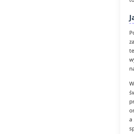
J
P
z
t
w
n
W
ś
p
o
a
s