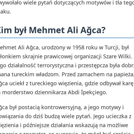
 wywołało wiele pytań dotyczących motywów i tła teg
taku.
im był Mehmet Ali Ağca?
ehmet Ali Ağca, urodzony w 1958 roku w Turcji, był
złonkiem skrajnie prawicowej organizacji Szare Wilki.
ego działalność terrorystyczna i przestępcza była dobr
nana tureckim władzom. Przed zamachem na papieża
ğca uciekł z tureckiego więzienia, gdzie odbywał karę
a morderstwo dziennikarza Abdi İpekçiego.
ğca był postacią kontrowersyjną, a jego motywy i
owiązania do dziś budzą wiele pytań. Jego ucieczka z
ięzienia i późniejsze działania wskazują na możliwe