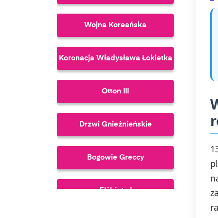
Wojna Koreańska
Koronacja Władysława Łokietka
Otton III
W
Drzwi Gnieźnieńskie
1
Bogowie Greccy
p
n
Elżbieta I
z
r