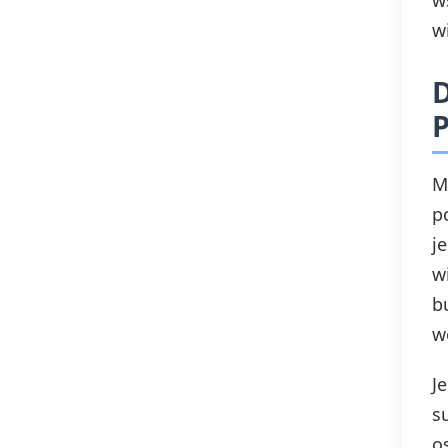
w
wi
D
P
M
p
j
w
b
w
J
s
o