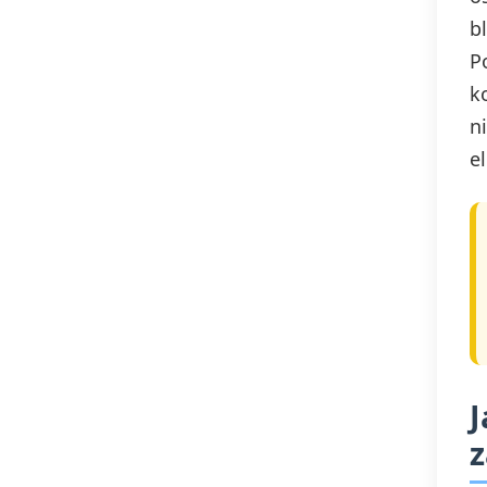
b
P
k
n
e
J