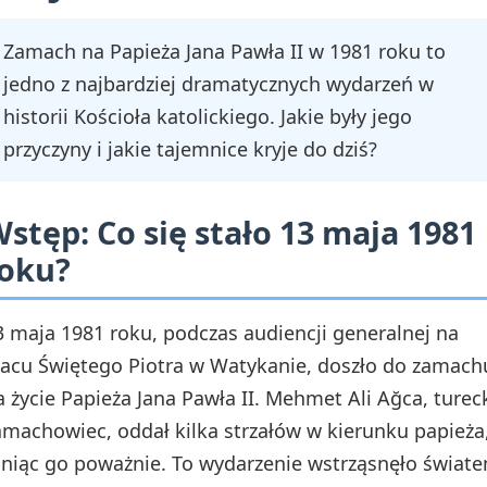
Zamach na Papieża Jana Pawła II w 1981 roku to
jedno z najbardziej dramatycznych wydarzeń w
historii Kościoła katolickiego. Jakie były jego
przyczyny i jakie tajemnice kryje do dziś?
stęp: Co się stało 13 maja 1981
roku?
3 maja 1981 roku, podczas audiencji generalnej na
lacu Świętego Piotra w Watykanie, doszło do zamach
a życie Papieża Jana Pawła II. Mehmet Ali Ağca, turec
amachowiec, oddał kilka strzałów w kierunku papieża
aniąc go poważnie. To wydarzenie wstrząsnęło świat