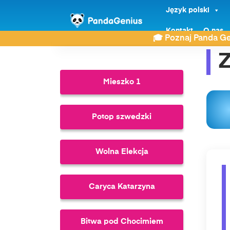
Język polski
ZDAY
Historia
Zamach na Papieża
Kontakt
O nas
🎓 Poznaj Panda Ge
Z
Mieszko 1
Potop szwedzki
Wolna Elekcja
Caryca Katarzyna
Bitwa pod Chocimiem