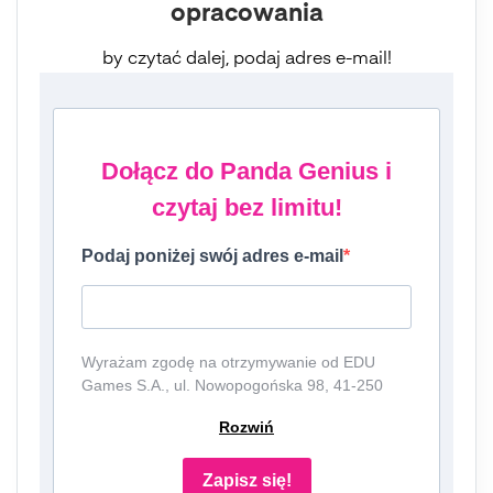
opracowania
by czytać dalej, podaj adres e-mail!
Dołącz do Panda Genius i
czytaj bez limitu!
Podaj poniżej swój adres e-mail
Wyrażam zgodę na otrzymywanie od EDU
Games S.A., ul. Nowopogońska 98, 41-250
Czeladź, NIP: 6252475036, KRS: 0000861152,
Rozwiń
REGON: 387109330 (dalej jako
"Administrator") newslettera, czyli informacji o
tematyce związanej z edukacją i szkolnictwem
Zapisz się!