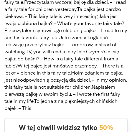
fairy tale.Przeczytałam wczoraj bajkę dla dzieci. – I read
a fairy tale for children yesterday.Ta bajka jest bardzo
ciekawa. – This fairy tale is very interesting.Jaka jest
twoja ulubiona bajka? – What’s your favorite fairy tale?
Przeczytałem synowi jego ulubioną bajkę. – I read to my
son his favorite fairy tale.Jutro zamiast oglądać
telewizję przeczytasz bajkę. – Tomorrow, instead of
watching TV, you will read a fairy tale.Czym różni się
bajka od baśni? – How is a fairy tale different from a
fable?W tej bajce jest mnóstwo przemocy. – There is a
lot of violence in this fairy tale.Moim zdaniem ta bajka
jest nieodpowiednią pozycją dla dzieci. – In my opinion,
this fairy tale is not suitable for children.Napisałem
pierwszą bajkę w swoim życiu. – I wrote the first fairy
tale in my life.To jedna z najpiękniejszych chińskich
bajek. – This
W tej chwili widzisz tylko
50%