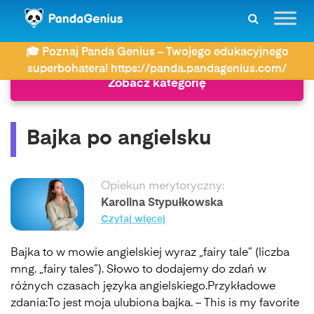
ZDAY
Język angielski
Bajka po angielsku
🎓 Poznaj Panda Genius – Twojego edukacyjnego
superbohatera! https://panda.pandagenius.com/
Zobacz kategorię
Bajka po angielsku
Opiekun merytoryczny:
Karolina Stypułkowska
Czytaj więcej
Bajka to w mowie angielskiej wyraz „fairy tale” (liczba
mng. „fairy tales”). Słowo to dodajemy do zdań w
różnych czasach języka angielskiego.Przykładowe
zdania:To jest moja ulubiona bajka. – This is my favorite