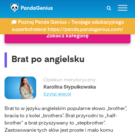
ZDAY
Język angielski
Brat po angielsku
🎓 Poznaj Panda Genius – Twojego edukacyjnego
superbohatera! https://panda.pandagenius.com/
Zobacz kategorię
Brat po angielsku
Opiekun merytoryczny:
Karolina Stypułkowska
Czytaj więcej
Brat to w języku angielskim popularne słowo „brother”,
bracia to z kolei „brothers”. Brat przyrodni to „half-
brother” a brat przyszywany to „stepbrother”.
Zastosowanie tych słów jest proste i mało komu