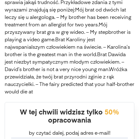
sprawia jakąś trudność. Przykładowe zdania z tymi
wyrazami znajdują się poniżej:Mój brat od dwóch lat
leczy się u alergologa. – My brother has been receiving
treatment from an allergist for two years.Mój
przyszywany brat gra w grę wideo. – My stepbrother is
playing a video game.Brat Karoliny jest
najwspanialszym człowiekiem na świecie. – Karolina’s
brother is the greatest man in the world.Brat Dawida
jest niezbyt sympatycznym młodym człowiekiem. –
David’s brother is not a very nice young man.Wróżka
przewidziała, że twój brat przyrodni zginie z rąk
nauczycielki. – The fairy predicted that your half-brother
would die at
W tej chwili widzisz tylko
50%
opracowania
by czytać dalej, podaj adres e-mail!