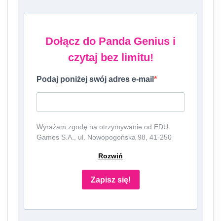
Dołącz do Panda Genius i
czytaj bez limitu!
Podaj poniżej swój adres e-mail
Wyrażam zgodę na otrzymywanie od EDU
Games S.A., ul. Nowopogońska 98, 41-250
Czeladź, NIP: 6252475036, KRS: 0000861152,
Rozwiń
REGON: 387109330 (dalej jako
"Administrator") newslettera, czyli informacji o
tematyce związanej z edukacją i szkolnictwem
Zapisz się!
oraz ofert handlowych lub/ i reklamowych za
pośrednictwem komunikacji e-mail i
telefonicznej. Podanie danych jest dobrowolne,
ale niezbędne do otrzymywania newslettera