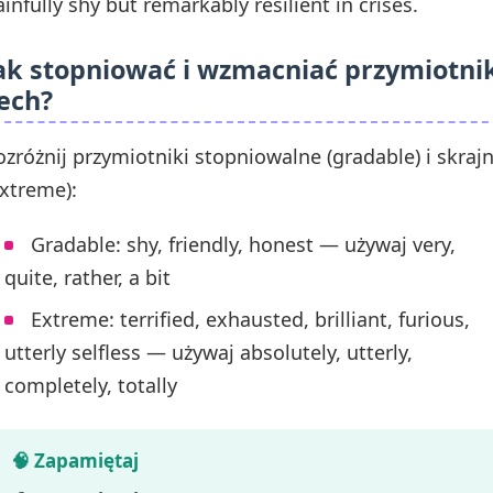
ainfully shy but remarkably resilient in crises.
ak stopniować i wzmacniać przymiotni
ech?
ozróżnij przymiotniki stopniowalne (gradable) i skraj
extreme):
Gradable: shy, friendly, honest — używaj very,
quite, rather, a bit
Extreme: terrified, exhausted, brilliant, furious,
utterly selfless — używaj absolutely, utterly,
completely, totally