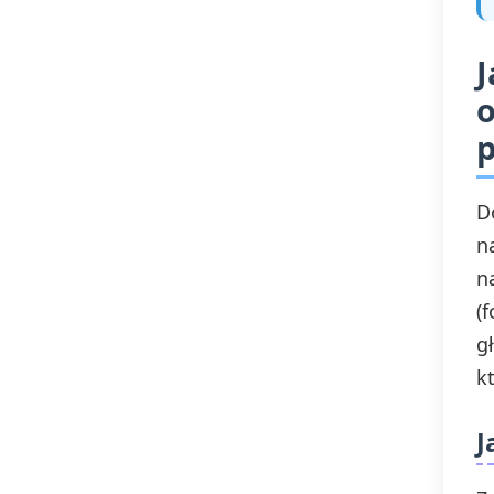
Past simple be
J
o
p
D
n
n
(
g
k
J