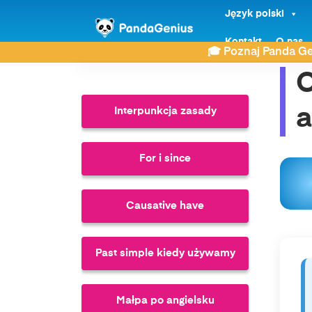
Język polski
ZDAY
Język angielski
Cechy charakteru po 
Kontakt
O nas
🎓 Poznaj Panda Ge
C
a
Interpunkcja zasady
For i since
Causative have
Past simple kiedy używamy
Małpa po angielsku