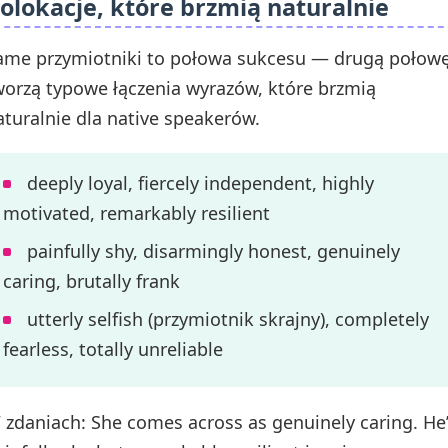
olokacje, które brzmią naturalnie
ame przymiotniki to połowa sukcesu — drugą połow
worzą typowe łączenia wyrazów, które brzmią
aturalnie dla native speakerów.
deeply loyal, fiercely independent, highly
motivated, remarkably resilient
painfully shy, disarmingly honest, genuinely
caring, brutally frank
utterly selfish (przymiotnik skrajny), completely
fearless, totally unreliable
 zdaniach: She comes across as genuinely caring. He