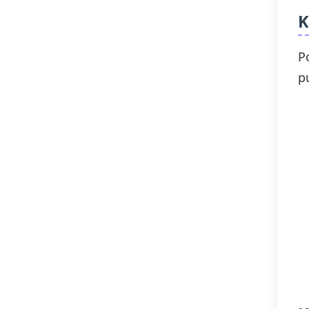
K
P
p