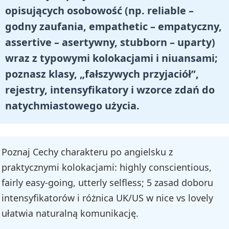
opisujących osobowość (np. reliable –
godny zaufania, empathetic – empatyczny,
assertive – asertywny, stubborn – uparty)
wraz z typowymi kolokacjami i niuansami;
poznasz klasy, „fałszywych przyjaciół”,
rejestry, intensyfikatory i wzorce zdań do
natychmiastowego użycia.
Poznaj Cechy charakteru po angielsku z
praktycznymi kolokacjami: highly conscientious,
fairly easy-going, utterly selfless; 5 zasad doboru
intensyfikatorów i różnica UK/US w nice vs lovely
ułatwia naturalną komunikację.