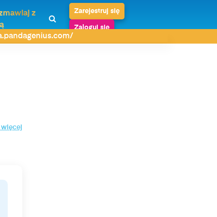
Zarejestruj się
zmawiaj z
ą
Zaloguj się
da.pandagenius.com/
 więcej