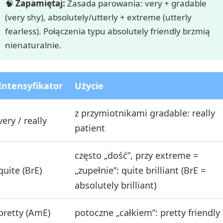
🧠
Zapamiętaj:
Zasada parowania: very + gradable
(very shy), absolutely/utterly + extreme (utterly
fearless). Połączenia typu absolutely friendly brzmią
nienaturalnie.
Intensyfikator
Użycie
z przymiotnikami gradable: really
very / really
patient
często „dość”, przy extreme =
quite (BrE)
„zupełnie”: quite brilliant (BrE =
absolutely brilliant)
pretty (AmE)
potoczne „całkiem”: pretty friendly