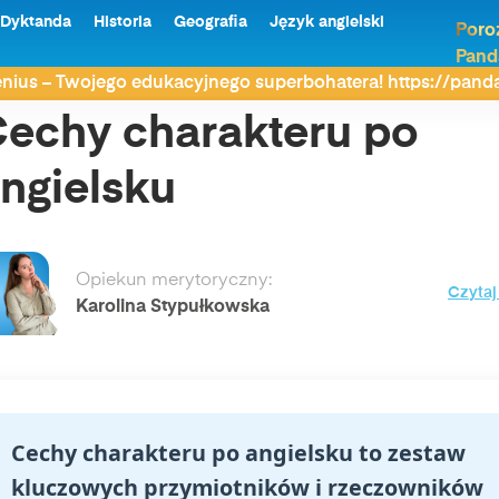
Dyktanda
Historia
Geografia
Język angielski
Poro
Pand
angielsku
nius – Twojego edukacyjnego superbohatera! https://pan
echy charakteru po
ngielsku
Opiekun merytoryczny:
Czytaj
Karolina Stypułkowska
Cechy charakteru po angielsku to zestaw
kluczowych przymiotników i rzeczowników