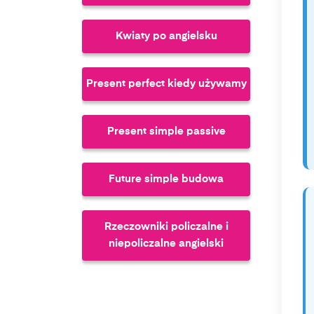
Kwiaty po angielsku
Present perfect kiedy używamy
Present simple passive
Future simple budowa
Rzeczowniki policzalne i
niepoliczalne angielski
Future perfect continuous