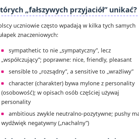
tórych „fałszywych przyjaciół” unikać?
olscy uczniowie często wpadają w kilka tych samych
ułapek znaczeniowych:
sympathetic to nie „sympatyczny”, lecz
„współczujący”; poprawne: nice, friendly, pleasant
sensible to „rozsądny”, a sensitive to „wrażliwy”
character (charakter) bywa mylone z personality
(osobowość); w opisach osób częściej używaj
personality
ambitious zwykle neutralno-pozytywne; pushy m
wydźwięk negatywny („nachalny”)