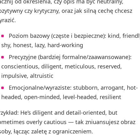
acznij od określenia, czy opis ma być neutralny,
ozytywny czy krytyczny, oraz jak silną cechę chcesz
yrazić.
Poziom bazowy (częste i bezpieczne): kind, friendl
shy, honest, lazy, hard-working
Precyzyjne (bardziej formalne/zaawansowane):
conscientious, diligent, meticulous, reserved,
impulsive, altruistic
Emocjonalne/wyraziste: stubborn, arrogant, hot-
headed, open-minded, level-headed, resilient
rzykład: He’s diligent and detail-oriented, but
ometimes overly cautious — tak zniuansujesz obraz
soby, łącząc zaletę z ograniczeniem.