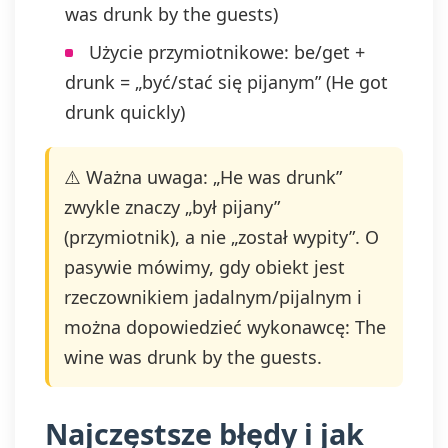
was drunk by the guests)
Użycie przymiotnikowe: be/get +
drunk = „być/stać się pijanym” (He got
drunk quickly)
⚠️ Ważna uwaga: „He was drunk”
zwykle znaczy „był pijany”
(przymiotnik), a nie „został wypity”. O
pasywie mówimy, gdy obiekt jest
rzeczownikiem jadalnym/pijalnym i
można dopowiedzieć wykonawcę: The
wine was drunk by the guests.
Najczęstsze błędy i jak