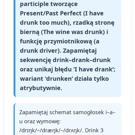
participle tworzące
Present/Past Perfect (I have
drunk too much), rzadką stronę
bierną (The wine was drunk) i
funkcję przymiotnikową (a
drunk driver). Zapamiętaj
sekwencję drink–drank–drunk
oraz unikaj błędu 'I have drank’;
wariant 'drunken’ działa tylko
atrybutywnie.
Zapamiętaj schemat samogłosek i–a–
u oraz wymowę:
/drɪŋk/–/dræŋk/–/drʌŋk/. Drink 3