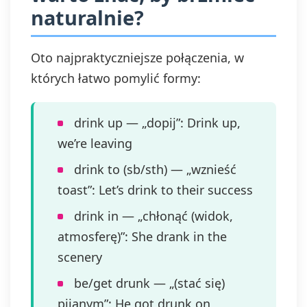
naturalnie?
Oto najpraktyczniejsze połączenia, w
których łatwo pomylić formy:
drink up — „dopij”: Drink up,
we’re leaving
drink to (sb/sth) — „wznieść
toast”: Let’s drink to their success
drink in — „chłonąć (widok,
atmosferę)”: She drank in the
scenery
be/get drunk — „(stać się)
pijanym”: He got drunk on