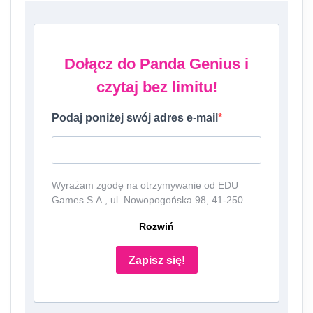
Dołącz do Panda Genius i
czytaj bez limitu!
Podaj poniżej swój adres e-mail
Wyrażam zgodę na otrzymywanie od EDU
Games S.A., ul. Nowopogońska 98, 41-250
Czeladź, NIP: 6252475036, KRS: 0000861152,
Rozwiń
REGON: 387109330 (dalej jako
"Administrator") newslettera, czyli informacji o
tematyce związanej z edukacją i szkolnictwem
Zapisz się!
oraz ofert handlowych lub/ i reklamowych za
pośrednictwem komunikacji e-mail i
telefonicznej. Podanie danych jest dobrowolne,