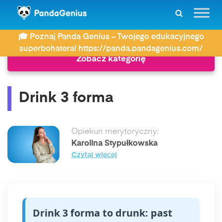
ZDAY
Język angielski
Drink 3 forma
🎓 Poznaj Panda Genius – Twojego edukacyjnego
superbohatera! https://panda.pandagenius.com/
Zobacz kategorię
Drink 3 forma
Opiekun merytoryczny:
Karolina Stypułkowska
Czytaj więcej
Drink 3 forma to drunk: past