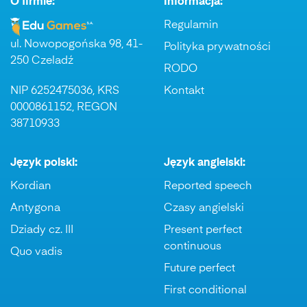
O firmie:
Informacja:
Regulamin
ul. Nowopogońska 98, 41-
Polityka prywatności
250 Czeladź
RODO
NIP 6252475036, KRS
Kontakt
0000861152, REGON
38710933
Język polski:
Język angielski:
Kordian
Reported speech
Antygona
Czasy angielski
Dziady cz. III
Present perfect
continuous
Quo vadis
Future perfect
First conditional