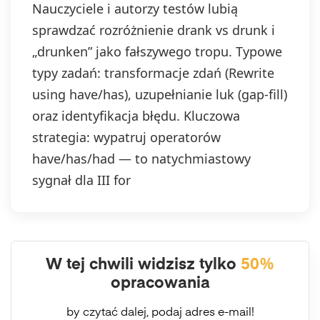
Nauczyciele i autorzy testów lubią
sprawdzać rozróżnienie drank vs drunk i
„drunken” jako fałszywego tropu. Typowe
typy zadań: transformacje zdań (Rewrite
using have/has), uzupełnianie luk (gap-fill)
oraz identyfikacja błędu. Kluczowa
strategia: wypatruj operatorów
have/has/had — to natychmiastowy
sygnał dla III for
W tej chwili widzisz tylko
50%
opracowania
by czytać dalej, podaj adres e-mail!