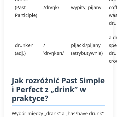
(Past
/drʌŋk/
wypity; pijany
cof
Participle)
wa
dru
a d
drunken
/
pijacki/pijany
spe
(adj.)
ˈdrʌŋkən/
(atrybutywnie)
dru
cr
Jak rozróżnić Past Simple
i Perfect z „drink” w
praktyce?
Wybór między „drank” a „has/have drunk”