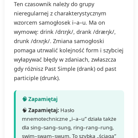
Ten czasownik należy do grupy
nieregularnej z charakterystycznym
wzorcem samogłosek i–a–u. Ma on
wymowę: drink /drɪŋk/, drank /dræŋk/,
drunk /drʌŋk/. Zmiana samogłoski
pomaga utrwalić kolejność form i szybciej
wyłapywać błędy w zdaniach, zwłaszcza
gdy różnisz Past Simple (drank) od past
participle (drunk).
🧠
Zapamiętaj:
Hasło
mnemotechniczne „i–a–u” działa także
dla sing–sang–sung, ring–rang–rung,
swim–swam–swum. To szybka „ściąga”