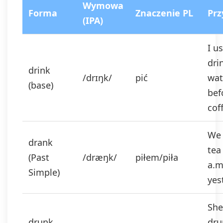
Wymowa
Forma
Znaczenie PL
Prz
(IPA)
I u
dri
drink
/drɪŋk/
pić
wat
(base)
bef
cof
We 
drank
tea
(Past
/dræŋk/
piłem/piła
a.m
Simple)
yes
She
drunk
dru