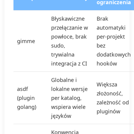
ograniczenia
Błyskawiczne
Brak
przełączanie w
automatyki
powłoce, brak
per-projekt
gimme
sudo,
bez
trywialna
dodatkowych
integracja z CI
hooków
Globalne i
Większa
asdf
lokalne wersje
złożoność,
(plugin
per katalog,
zależność od
golang)
wspiera wiele
pluginów
języków
Konwencja