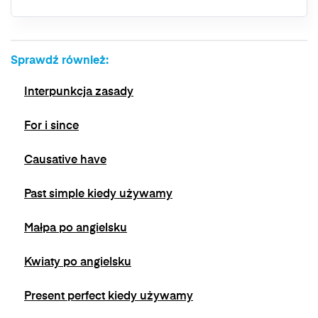
wycofać swoją zgodę w dowolnym momencie,
bez wpływu na zgodność z prawem
przetwarzania, którego dokonano na podstawie
zgody przed jej wycofaniem. Wycofanie zgody
Sprawdź również:
jest możliwe poprzez kontakt z Administratorem
na adres e-mail:
admin@dyktanda.pl
lub
Interpunkcja zasady
naciśniecie przycisku "wypisz się" znajdującego
się w wiadomościach e-mail od nas.
For i since
Causative have
Past simple kiedy używamy
Małpa po angielsku
Kwiaty po angielsku
Present perfect kiedy używamy