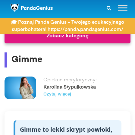
ZDAY
Język angielski
Gimme
🎓 Poznaj Panda Genius – Twojego edukacyjnego
superbohatera! https://panda.pandagenius.com/
Zobacz kategorię
Gimme
Opiekun merytoryczny:
Karolina Stypułkowska
Czytaj więcej
Gimme to lekki skrypt powłoki,