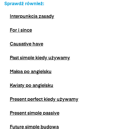
Sprawdź również:
jest możliwe poprzez kontakt z Administratorem
na adres e-mail:
admin@dyktanda.pl
lub
Interpunkcja zasady
naciśniecie przycisku "wypisz się" znajdującego
się w wiadomościach e-mail od nas.
For i since
Causative have
Past simple kiedy używamy
Małpa po angielsku
Kwiaty po angielsku
Present perfect kiedy używamy
Present simple passive
Future simple budowa