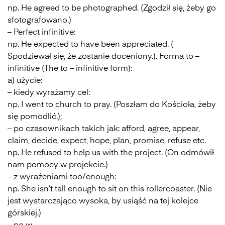
np. He agreed to be photographed. (Zgodził się, żeby go
sfotografowano.)
– Perfect infinitive:
np. He expected to have been appreciated. (
Spodziewał się, że zostanie doceniony.). Forma to –
infinitive (The to – infinitive form):
a) użycie:
– kiedy wyrażamy cel:
np. I went to church to pray. (Poszłam do Kościoła, żeby
się pomodlić.);
– po czasownikach takich jak: afford, agree, appear,
claim, decide, expect, hope, plan, promise, refuse etc.
np. He refused to help us with the project. (On odmówił
nam pomocy w projekcie.)
– z wyrażeniami too/enough:
np. She isn’t tall enough to sit on this rollercoaster. (Nie
jest wystarczająco wysoka, by usiąść na tej kolejce
górskiej.)