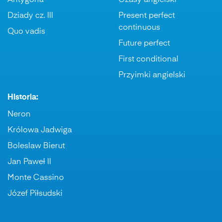
Antygona
Czasy angielski
Dziady cz. III
Present perfect
continuous
Quo vadis
Future perfect
First conditional
Przyimki angielski
Historia:
Neron
Królowa Jadwiga
Boleslaw Bierut
Jan Paweł II
Monte Cassino
Józef Piłsudski