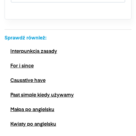
przetwarzania, a także prawo do wniesienia
skargi do organu nadzorczego. Masz prawo
wycofać swoją zgodę w dowolnym momencie,
bez wpływu na zgodność z prawem
przetwarzania, którego dokonano na podstawie
zgody przed jej wycofaniem. Wycofanie zgody
Sprawdź również:
jest możliwe poprzez kontakt z Administratorem
na adres e-mail:
admin@dyktanda.pl
lub
Interpunkcja zasady
naciśniecie przycisku "wypisz się" znajdującego
się w wiadomościach e-mail od nas.
For i since
Causative have
Past simple kiedy używamy
Małpa po angielsku
Kwiaty po angielsku