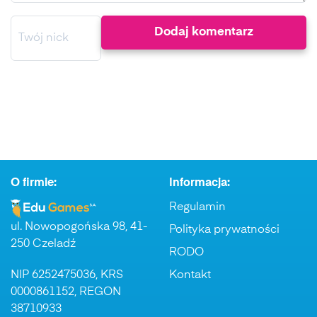
O firmie:
Informacja:
Regulamin
ul. Nowopogońska 98, 41-
Polityka prywatności
250 Czeladź
RODO
NIP 6252475036, KRS
Kontakt
0000861152, REGON
38710933