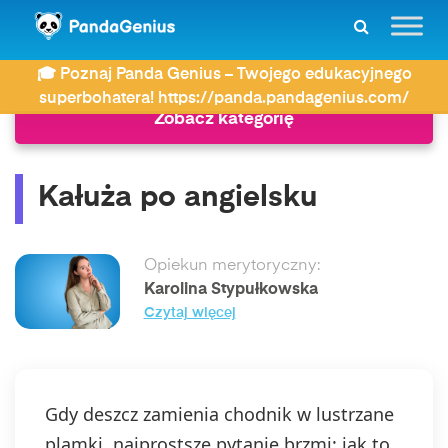
ZDAY
Język angielski
Kałuża po angielsku
🎓 Poznaj Panda Genius – Twojego edukacyjnego
superbohatera! https://panda.pandagenius.com/
Zobacz kategorię
Kałuża po angielsku
Opiekun merytoryczny:
Karolina Stypułkowska
Czytaj więcej
Gdy deszcz zamienia chodnik w lustrzane
plamki, najprostsze pytanie brzmi: jak to