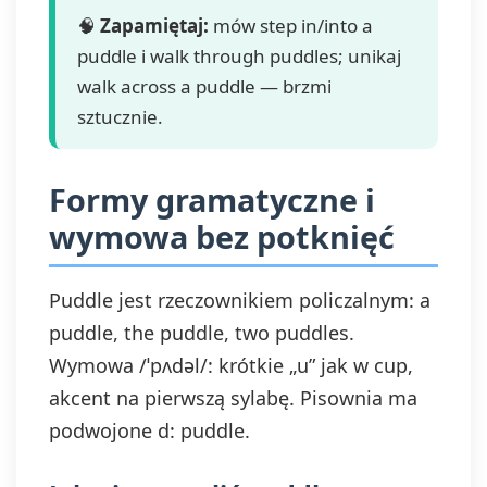
🧠
Zapamiętaj:
mów step in/into a
puddle i walk through puddles; unikaj
walk across a puddle — brzmi
sztucznie.
Formy gramatyczne i
wymowa bez potknięć
Puddle jest rzeczownikiem policzalnym: a
puddle, the puddle, two puddles.
Wymowa /ˈpʌdəl/: krótkie „u” jak w cup,
akcent na pierwszą sylabę. Pisownia ma
podwojone d: puddle.