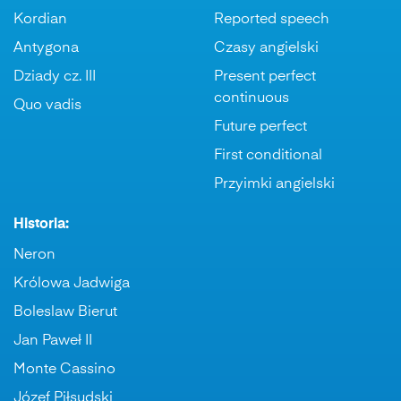
Kordian
Reported speech
Antygona
Czasy angielski
Dziady cz. III
Present perfect
continuous
Quo vadis
Future perfect
First conditional
Przyimki angielski
Historia:
Neron
Królowa Jadwiga
Boleslaw Bierut
Jan Paweł II
Monte Cassino
Józef Piłsudski