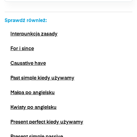
bez wpływu na zgodność z prawem
przetwarzania, którego dokonano na podstawie
zgody przed jej wycofaniem. Wycofanie zgody
Sprawdź również:
jest możliwe poprzez kontakt z Administratorem
na adres e-mail:
admin@dyktanda.pl
lub
Interpunkcja zasady
naciśniecie przycisku "wypisz się" znajdującego
się w wiadomościach e-mail od nas.
For i since
Causative have
Past simple kiedy używamy
Małpa po angielsku
Kwiaty po angielsku
Present perfect kiedy używamy