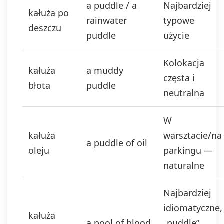
a puddle / a
Najbardziej
kałuża po
rainwater
typowe
deszczu
puddle
użycie
Kolokacja
kałuża
a muddy
częsta i
błota
puddle
neutralna
W
kałuża
warsztacie/na
a puddle of oil
oleju
parkingu —
naturalne
Najbardziej
idiomatyczne,
kałuża
a pool of blood
„puddle”