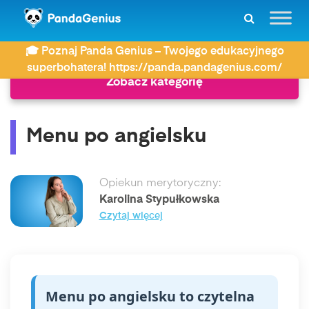
ZDAY
Język angielski
Menu po angielsku
🎓 Poznaj Panda Genius – Twojego edukacyjnego
superbohatera! https://panda.pandagenius.com/
Zobacz kategorię
Menu po angielsku
Opiekun merytoryczny:
Karolina Stypułkowska
Czytaj więcej
Menu po angielsku to czytelna