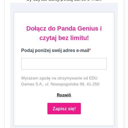
Dołącz do Panda Genius i
czytaj bez limitu!
Podaj poniżej swój adres e-mail
Wyrażam zgodę na otrzymywanie od EDU
Games S.A., ul. Nowopogońska 98, 41-250
Czeladź, NIP: 6252475036, KRS: 0000861152,
Rozwiń
REGON: 387109330 (dalej jako
"Administrator") newslettera, czyli informacji o
tematyce związanej z edukacją i szkolnictwem
Zapisz się!
oraz ofert handlowych lub/ i reklamowych za
pośrednictwem komunikacji e-mail i
telefonicznej. Podanie danych jest dobrowolne,