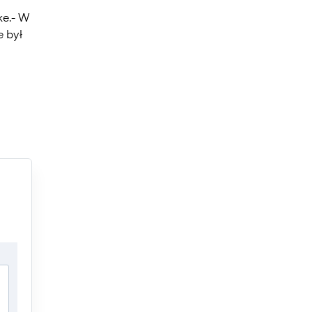
ake.- W
e był