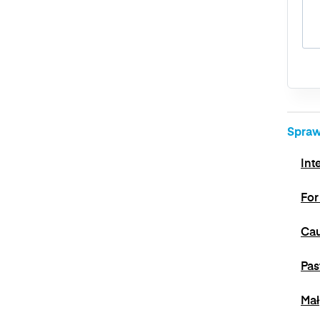
Spraw
Int
For
Cau
Pas
Mał