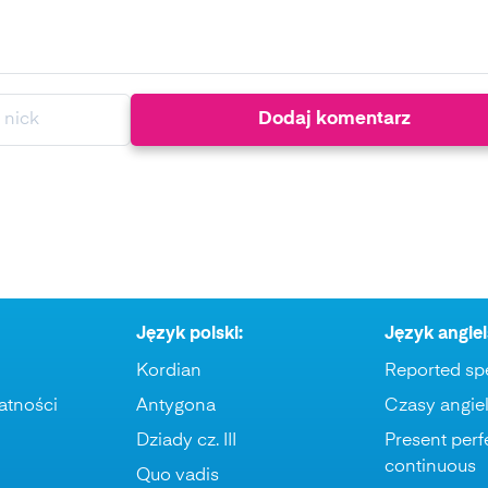
Język polski:
Język angiel
Kordian
Reported sp
atności
Antygona
Czasy angiel
Dziady cz. III
Present perf
continuous
Quo vadis