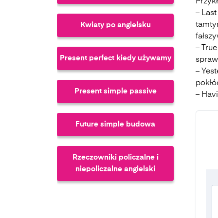
Przyk
– Last
tamtym
Kwiaty po angielsku
fałszy
– True
Present perfect kiedy używamy
sprawi
– Yest
pokłóc
Present simple passive
– Havi
Future simple budowa
Rzeczowniki policzalne i
niepoliczalne angielski
Future perfect continuous