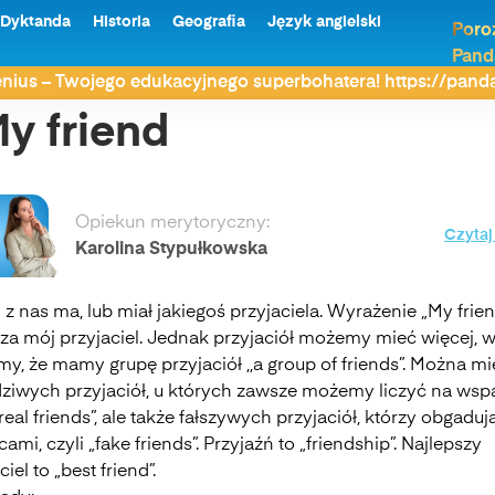
Dyktanda
Historia
Geografia
Język angielski
Poro
Pand
nius – Twojego edukacyjnego superbohatera! https://pan
y friend
Opiekun merytoryczny:
Czytaj
Karolina Stypułkowska
z nas ma, lub miał jakiegoś przyjaciela. Wyrażenie „My frie
za mój przyjaciel. Jednak przyjaciół możemy mieć więcej, 
y, że mamy grupę przyjaciół ,,a group of friends”. Można mi
ziwych przyjaciół, u których zawsze możemy liczyć na wspa
„real friends”, ale także fałszywych przyjaciół, którzy obgaduj
cami, czyli „fake friends”. Przyjaźń to „friendship”. Najlepszy
ciel to „best friend”.