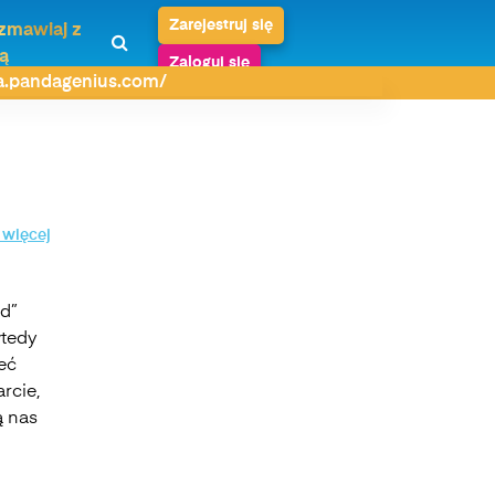
Zarejestruj się
zmawiaj z
ą
Zaloguj się
da.pandagenius.com/
 więcej
nd”
wtedy
eć
rcie,
ą nas