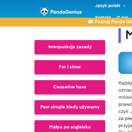
Język polski
ZDAY
Język angielski
My friend
Kontakt
O nas
🎓 Poznaj Panda Ge
M
Interpunkcja zasady
For i since
Każdy 
Causative have
oznac
mówim
prawd
Past simple kiedy używamy
czyli 
za ple
przyja
Małpa po angielsku