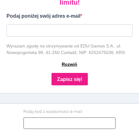
limitu!
Podaj poniżej swój adres e-mail
Wyrażam zgodę na otrzymywanie od EDU Games S.A., ul.
Nowopogońska 98, 41-250 Czeladź, NIP: 6252475036, KRS:
0000861152, REGON: 387109330 (dalej jako "Administrator")
Rozwiń
newslettera, czyli informacji o tematyce związanej z edukacją i
szkolnictwem oraz ofert handlowych lub/ i reklamowych za
pośrednictwem komunikacji e-mail i telefonicznej. Podanie
Zapisz się!
danych jest dobrowolne, ale niezbędne do otrzymywania
newslettera lub/i ofert. Podstawa prawna przetwarzania danych
to wyrażenie zgody, zgodnie z art. 6 ust. 1 lit. a. RODO. Twoje
dane będą przechowywane o momentu wycofania zgody. Masz
prawo do dostępu do swoich danych, ich sprostowania,
Podaj kod z wiadomości e-mail
usunięcia, ograniczenia przetwarzania, prawo do przenoszenia
danych, prawo do wniesienia sprzeciwu wobec przetwarzania, a
także prawo do wniesienia skargi do organu nadzorczego. Masz
prawo wycofać swoją zgodę w dowolnym momencie, bez