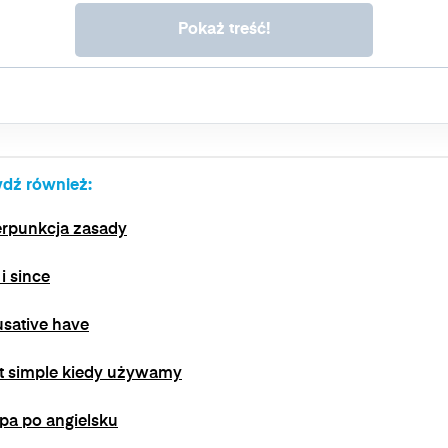
wpływu na zgodność z prawem przetwarzania, którego
dokonano na podstawie zgody przed jej wycofaniem. Wycofanie
zgody jest możliwe poprzez kontakt z Administratorem na adres
e-mail:
admin@dyktanda.pl
lub naciśniecie przycisku "wypisz
się" znajdującego się w wiadomościach e-mail od nas.
dź również:
erpunkcja zasady
 i since
sative have
t simple kiedy używamy
pa po angielsku