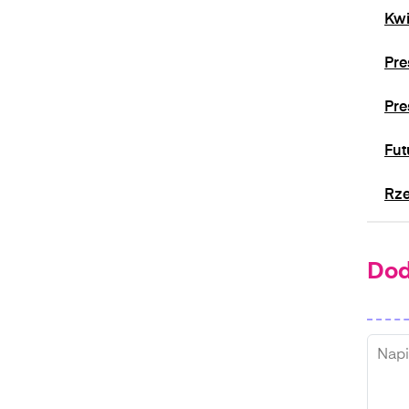
Kwi
Pre
Pre
Fut
Rze
Dod