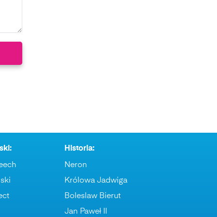
ski:
Historia:
eech
Neron
ski
Królowa Jadwiga
ect
Boleslaw Bierut
Jan Paweł II