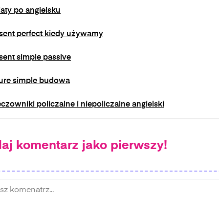
aty po angielsku
sent perfect kiedy używamy
sent simple passive
ure simple budowa
czowniki policzalne i niepoliczalne angielski
aj komentarz jako pierwszy!