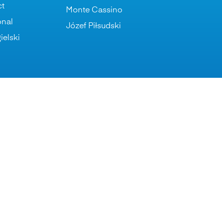
ct
Monte Cassino
onal
Józef Piłsudski
ielski