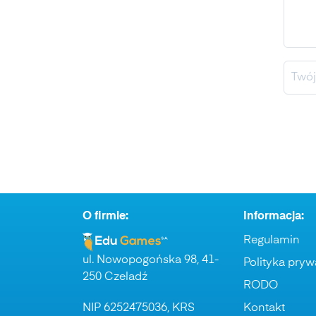
O firmie:
Informacja:
Regulamin
ul. Nowopogońska 98, 41-
Polityka pryw
250 Czeladź
RODO
NIP 6252475036, KRS
Kontakt