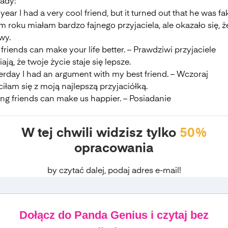
łady:
 year I had a very cool friend, but it turned out that he was f
 roku miałam bardzo fajnego przyjaciela, ale okazało się, ż
wy.
 friends can make your life better. – Prawdziwi przyjaciele
ają, że twoje życie staje się lepsze.
erday I had an argument with my best friend. – Wczoraj
iłam się z moją najlepszą przyjaciółką.
ng friends can make us happier. – Posiadanie
W tej chwili widzisz tylko
50%
opracowania
by czytać dalej, podaj adres e-mail!
Dołącz do Panda Genius i czytaj bez