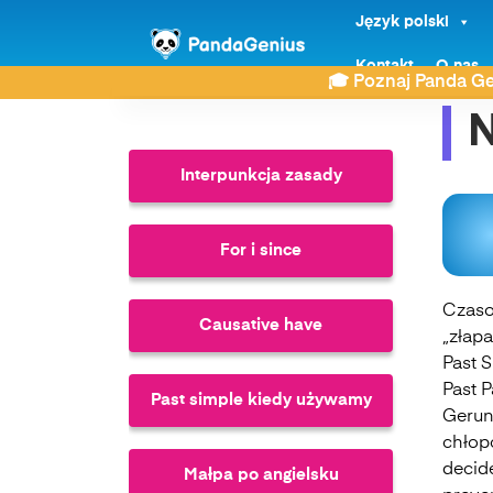
Język polski
ZDAY
Język angielski
Nab
Kontakt
O nas
🎓 Poznaj Panda Ge
Interpunkcja zasady
For i since
Czaso
Causative have
„złapa
Past 
Past P
Past simple kiedy używamy
Gerun
chłopc
decide
Małpa po angielsku