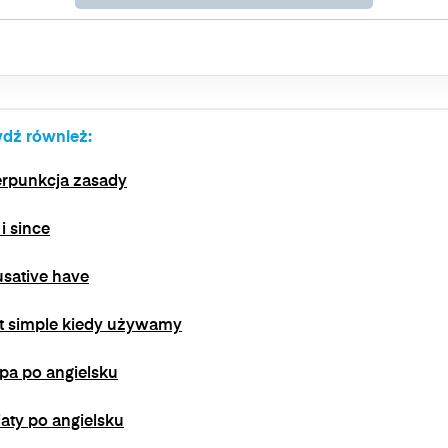
zgody jest możliwe poprzez kontakt z Administratorem na adres
e-mail:
admin@dyktanda.pl
lub naciśniecie przycisku "wypisz
się" znajdującego się w wiadomościach e-mail od nas.
dź również:
erpunkcja zasady
 i since
sative have
t simple kiedy używamy
pa po angielsku
aty po angielsku