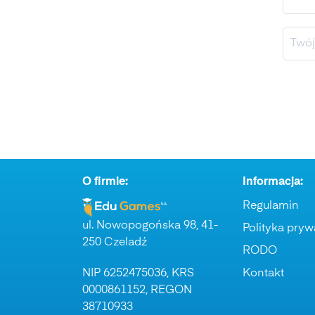
O firmie:
Informacja:
Regulamin
ul. Nowopogońska 98, 41-
Polityka pryw
250 Czeladź
RODO
NIP 6252475036, KRS
Kontakt
0000861152, REGON
38710933