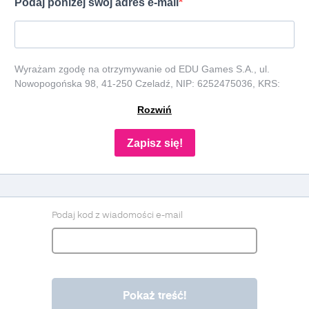
Podaj poniżej swój adres e-mail
Wyrażam zgodę na otrzymywanie od EDU Games S.A., ul.
Nowopogońska 98, 41-250 Czeladź, NIP: 6252475036, KRS:
0000861152, REGON: 387109330 (dalej jako "Administrator")
Rozwiń
newslettera, czyli informacji o tematyce związanej z edukacją i
szkolnictwem oraz ofert handlowych lub/ i reklamowych za
pośrednictwem komunikacji e-mail i telefonicznej. Podanie
Zapisz się!
danych jest dobrowolne, ale niezbędne do otrzymywania
newslettera lub/i ofert. Podstawa prawna przetwarzania danych
to wyrażenie zgody, zgodnie z art. 6 ust. 1 lit. a. RODO. Twoje
dane będą przechowywane o momentu wycofania zgody. Masz
prawo do dostępu do swoich danych, ich sprostowania,
Podaj kod z wiadomości e-mail
usunięcia, ograniczenia przetwarzania, prawo do przenoszenia
danych, prawo do wniesienia sprzeciwu wobec przetwarzania, a
także prawo do wniesienia skargi do organu nadzorczego. Masz
prawo wycofać swoją zgodę w dowolnym momencie, bez
wpływu na zgodność z prawem przetwarzania, którego
dokonano na podstawie zgody przed jej wycofaniem. Wycofanie