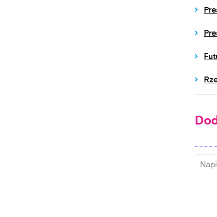
Pre
Pre
Fut
Rze
Dod