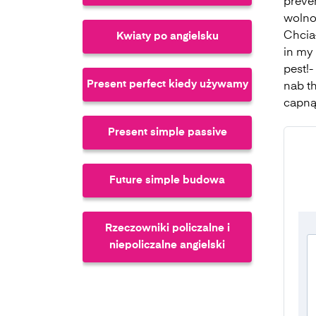
preve
wolno
Chcia
Kwiaty po angielsku
in my 
pest!-
Present perfect kiedy używamy
nab th
capnąć
Present simple passive
Future simple budowa
Rzeczowniki policzalne i
niepoliczalne angielski
Future perfect continuous