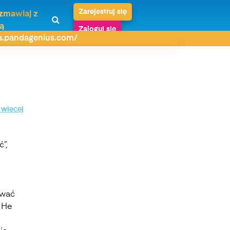
Zarejestruj się
zmawiaj z
ą
Zaloguj się
da.pandagenius.com/
 więcej
”,
rwać
– He