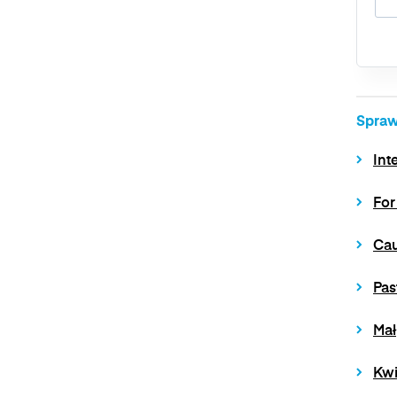
Spraw
Int
For
Cau
Pas
Mał
Kwi