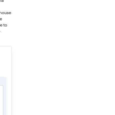
ia
 mouse
he
e to
ę