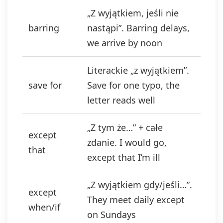
„Z wyjątkiem, jeśli nie
barring
nastąpi”. Barring delays,
we arrive by noon
Literackie „z wyjątkiem”.
save for
Save for one typo, the
letter reads well
„Z tym że…” + całe
except
zdanie. I would go,
that
except that I’m ill
„Z wyjątkiem gdy/jeśli…”.
except
They meet daily except
when/if
on Sundays