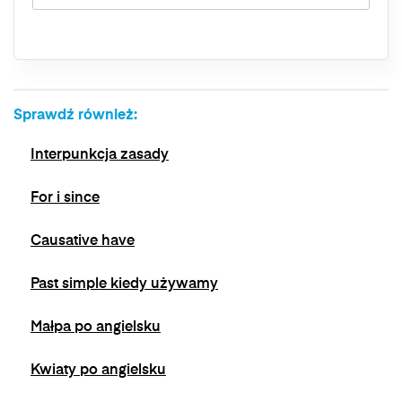
przetwarzania, a także prawo do wniesienia
skargi do organu nadzorczego. Masz prawo
wycofać swoją zgodę w dowolnym momencie,
bez wpływu na zgodność z prawem
przetwarzania, którego dokonano na podstawie
zgody przed jej wycofaniem. Wycofanie zgody
Sprawdź również:
jest możliwe poprzez kontakt z Administratorem
na adres e-mail:
admin@dyktanda.pl
lub
Interpunkcja zasady
naciśniecie przycisku "wypisz się" znajdującego
się w wiadomościach e-mail od nas.
For i since
Causative have
Past simple kiedy używamy
Małpa po angielsku
Kwiaty po angielsku