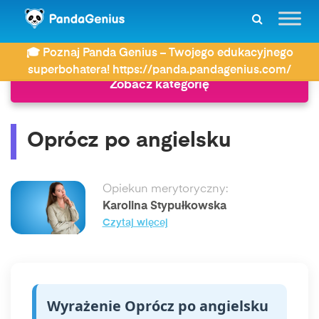
ZDAY
Język angielski
Oprócz po angielsku
🎓 Poznaj Panda Genius – Twojego edukacyjnego
superbohatera! https://panda.pandagenius.com/
Zobacz kategorię
Oprócz po angielsku
Opiekun merytoryczny:
Karolina Stypułkowska
Czytaj więcej
Wyrażenie Oprócz po angielsku