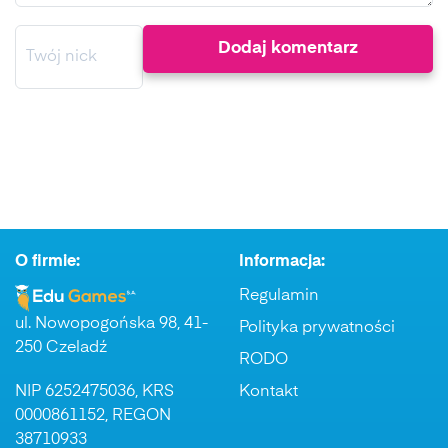
O firmie:
Informacja:
Regulamin
ul. Nowopogońska 98, 41-
Polityka prywatności
250 Czeladź
RODO
NIP 6252475036, KRS
Kontakt
0000861152, REGON
38710933