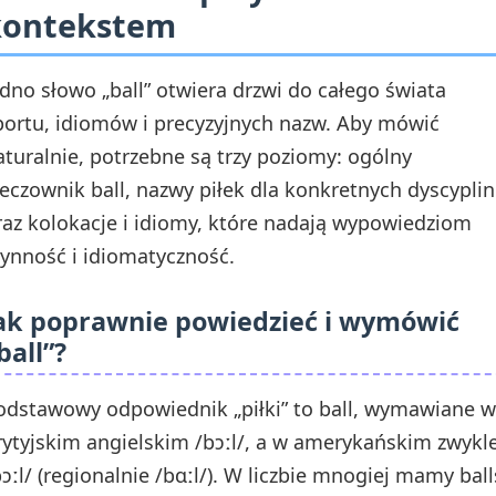
kontekstem
edno słowo „ball” otwiera drzwi do całego świata
portu, idiomów i precyzyjnych nazw. Aby mówić
aturalnie, potrzebne są trzy poziomy: ogólny
zeczownik ball, nazwy piłek dla konkretnych dyscyplin
raz kolokacje i idiomy, które nadają wypowiedziom
łynność i idiomatyczność.
ak poprawnie powiedzieć i wymówić
ball”?
odstawowy odpowiednik „piłki” to ball, wymawiane w
rytyjskim angielskim /bɔːl/, a w amerykańskim zwykl
bɔːl/ (regionalnie /bɑːl/). W liczbie mnogiej mamy ball