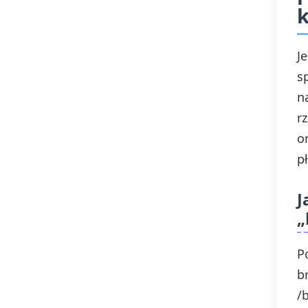
Past simple be
J
s
n
r
o
p
J
„
P
b
/