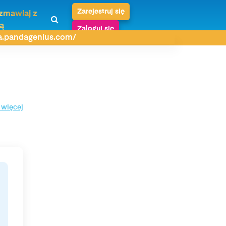
Zarejestruj się
zmawiaj z
ą
Zaloguj się
da.pandagenius.com/
 więcej