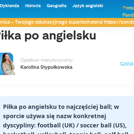
Dyktanda
Historia
Geografia
Język angielski
Poro
Pand
nius – Twojego edukacyjnego superbohatera! https://pan
iłka po angielsku
Opiekun merytoryczny:
Czytaj
Karolina Stypułkowska
Piłka po angielsku to najczęściej ball; w
sporcie używa się nazw konkretnej
dyscypliny: football (UK) / soccer ball (US),