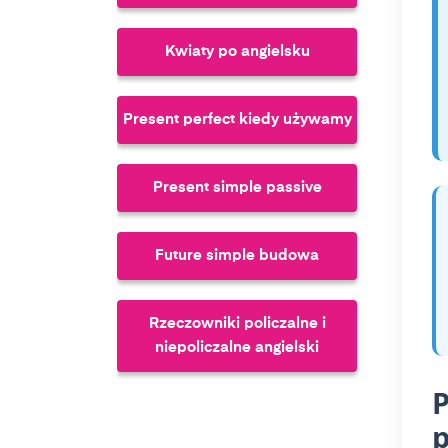
Kwiaty po angielsku
Present perfect kiedy używamy
Present simple passive
Future simple budowa
Rzeczowniki policzalne i
niepoliczalne angielski
P
Future perfect continuous
p