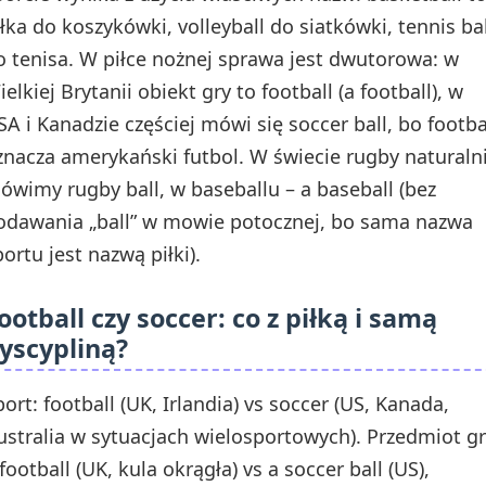
iłka do koszykówki, volleyball do siatkówki, tennis bal
o tenisa. W piłce nożnej sprawa jest dwutorowa: w
elkiej Brytanii obiekt gry to football (a football), w
SA i Kanadzie częściej mówi się soccer ball, bo footba
znacza amerykański futbol. W świecie rugby naturaln
ówimy rugby ball, w baseballu – a baseball (bez
odawania „ball” w mowie potocznej, bo sama nazwa
portu jest nazwą piłki).
ootball czy soccer: co z piłką i samą
yscypliną?
port: football (UK, Irlandia) vs soccer (US, Kanada,
ustralia w sytuacjach wielosportowych). Przedmiot gr
football (UK, kula okrągła) vs a soccer ball (US),