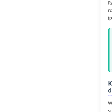
R
r
(p
K
d
W
s