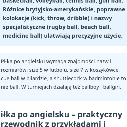
basketball, volleyball, tennis ball, golf ball.
Różnice brytyjsko-amerykańskie, poprawne
kolokacje (kick, throw, dribble) i nazwy
specjalistyczne (rugby ball, beach ball,
medicine ball) ułatwiają precyzyjne użycie.
Piłka po angielsku wymaga znajomości nazw i
rozmiarów: size 5 w futbolu, size 7 w koszykówce,
cue ball w bilardzie, a shuttlecock w badmintonie to
nie ball. W turniejach działają też ballboy i ballgirl.
iłka po angielsku – praktyczny
rzewodnik z przykładami i