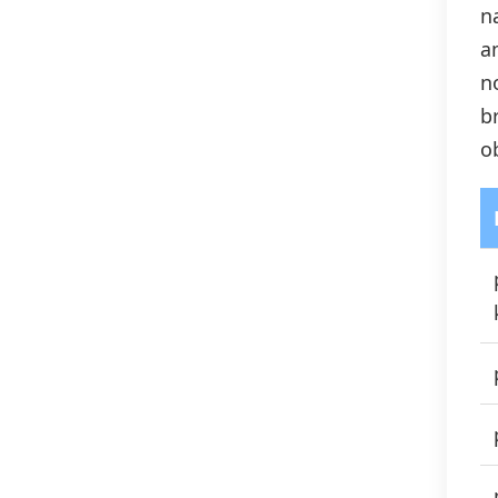
n
a
n
b
ob