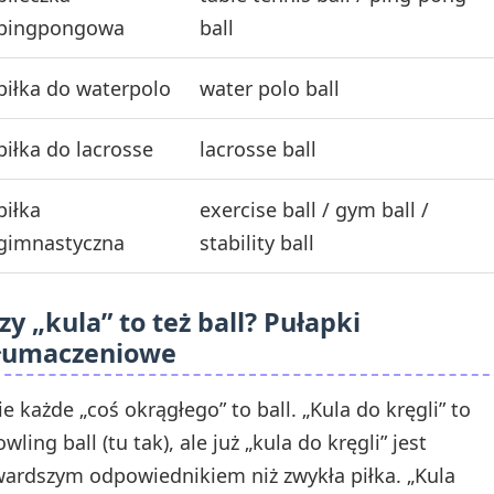
pingpongowa
ball
piłka do waterpolo
water polo ball
piłka do lacrosse
lacrosse ball
piłka
exercise ball / gym ball /
gimnastyczna
stability ball
zy „kula” to też ball? Pułapki
łumaczeniowe
ie każde „coś okrągłego” to ball. „Kula do kręgli” to
wling ball (tu tak), ale już „kula do kręgli” jest
wardszym odpowiednikiem niż zwykła piłka. „Kula