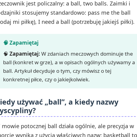
zeczownik jest policzalny: a ball, two balls. Zaimki i
odzajniki stosujemy standardowo: pass me the ball
odaj mi piłkę), I need a ball (potrzebuję jakiejś piłki).
🧠
Zapamiętaj:
W zdaniach meczowych dominuje the
ball (konkret w grze), a w opisach ogólnych używamy a
ball. Artykuł decyduje o tym, czy mówisz o tej
konkretnej piłce, czy o jakiejkolwiek.
iedy używać „ball”, a kiedy nazwy
yscypliny?
 mowie potocznej ball działa ogólnie, ale precyzja w
porcie wynika z użycia właściwych nazw: basketball t