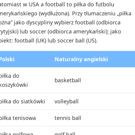
atomiast w USA a football to piłka do futbolu
merykańskiego (wydłużona). Przy tłumaczeniu „piłka
ożna” jako dyscypliny wybierz football (odbiorca
rytyjski) lub soccer (odbiorca amerykański); jako
iekt: football (UK) lub soccer ball (US).
Polski
Naturalny angielski
piłka do
basketball
koszykówki
piłka do siatkówki
volleyball
piłka tenisowa
tennis ball
piłka golfowa
golf ball