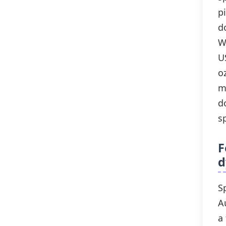
p
d
Wi
U
o
m
d
s
F
d
S
A
a 