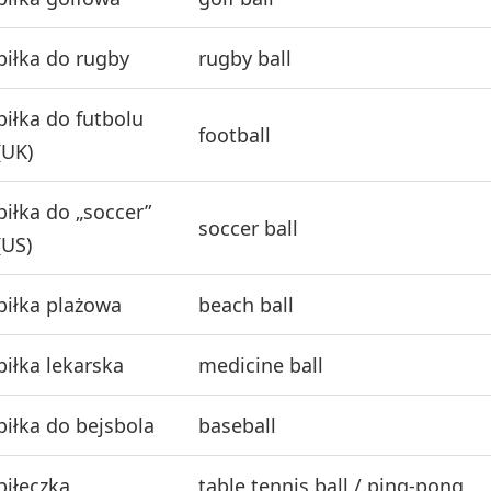
piłka do rugby
rugby ball
piłka do futbolu
football
(UK)
piłka do „soccer”
soccer ball
(US)
piłka plażowa
beach ball
piłka lekarska
medicine ball
piłka do bejsbola
baseball
piłeczka
table tennis ball / ping-pong