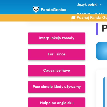
Język polski
ZDAY
Język angielski
Piłka po angielsku
Kontakt
O nas
🎓 Poznaj Panda Ge
P
Interpunkcja zasady
For i since
Causative have
Past simple kiedy używamy
Małpa po angielsku