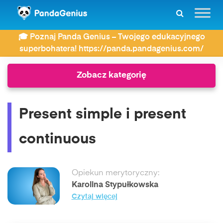
ZDAY
Język angielski
🎓 Poznaj Panda Genius – Twojego edukacyjnego
Present simple i present continuous
superbohatera! https://panda.pandagenius.com/
Zobacz kategorię
Present simple i present
continuous
Opiekun merytoryczny:
Karolina Stypułkowska
Czytaj więcej