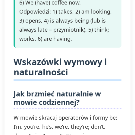
6) We (have) coffee now.
Odpowiedzi: 1) takes, 2) am looking,
3) opens, 4) is always being (lub is
always late – przymiotnik), 5) think;
works, 6) are having.
Wskazówki wymowy i
naturalności
Jak brzmieć naturalnie w
mowie codziennej?
W mowie skracaj operatorów i formy be:
I’m, you’re, he’s, we’re, they’re; don’t,