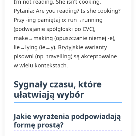
I’m not reading. She isn’t cooking.
Pytania: Are you reading? Is she cooking?
Przy -ing pamiętaj o: run→running
(podwajanie spółgłoski po CVC),
make→making (opuszczanie niemej -e),
lie→lying (ie→y). Brytyjskie warianty
pisowni (np. travelling) są akceptowalne
w wielu kontekstach.
Sygnały czasu, które
ułatwiają wybór
Jakie wyrażenia podpowiadają
formę prostą?