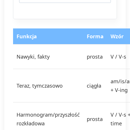
wycofania zgody. Masz prawo do
dostępu do swoich danych, ich
sprostowania, usunięcia,
ograniczenia przetwarzania, prawo
do przenoszenia danych, prawo do
wniesienia sprzeciwu wobec
Funkcja
Forma
Wzór
przetwarzania, a także prawo do
wniesienia skargi do organu
nadzorczego. Masz prawo wycofać
Nawyki, fakty
prosta
V / V-s
swoją zgodę w dowolnym momencie,
bez wpływu na zgodność z prawem
przetwarzania, którego dokonano na
podstawie zgody przed jej
am/is/a
wycofaniem. Wycofanie zgody jest
Teraz, tymczasowo
ciągła
możliwe poprzez kontakt z
+ V-ing
Administratorem na adres e-mail:
admin@dyktanda.pl
lub naciśniecie
przycisku "wypisz się" znajdującego
się w wiadomościach e-mail od nas.
Harmonogram/przyszłość
V / V-s 
prosta
rozkładowa
time