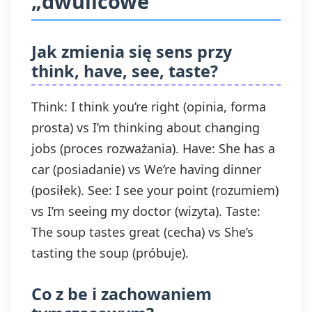
„dwulicowe”
Jak zmienia się sens przy
think, have, see, taste?
Think: I think you’re right (opinia, forma
prosta) vs I’m thinking about changing
jobs (proces rozważania). Have: She has a
car (posiadanie) vs We’re having dinner
(posiłek). See: I see your point (rozumiem)
vs I’m seeing my doctor (wizyta). Taste:
The soup tastes great (cecha) vs She’s
tasting the soup (próbuje).
Co z be i zachowaniem