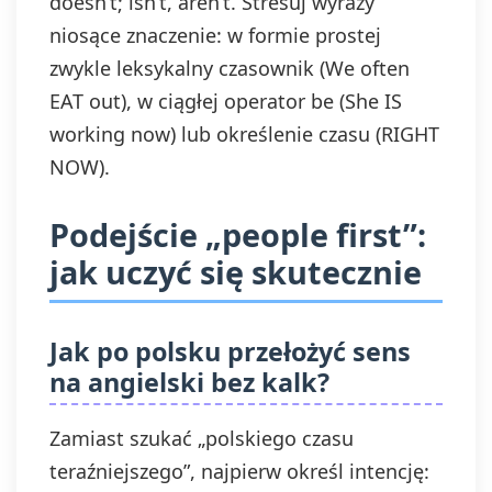
doesn’t; isn’t, aren’t. Stresuj wyrazy
niosące znaczenie: w formie prostej
zwykle leksykalny czasownik (We often
EAT out), w ciągłej operator be (She IS
working now) lub określenie czasu (RIGHT
NOW).
Podejście „people first”:
jak uczyć się skutecznie
Jak po polsku przełożyć sens
na angielski bez kalk?
Zamiast szukać „polskiego czasu
teraźniejszego”, najpierw określ intencję: