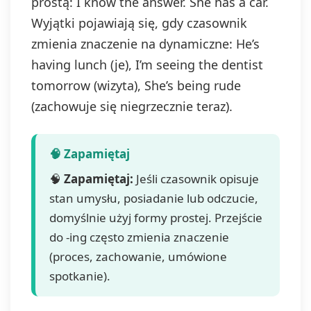
prostą: I know the answer. She has a car.
Wyjątki pojawiają się, gdy czasownik
zmienia znaczenie na dynamiczne: He’s
having lunch (je), I’m seeing the dentist
tomorrow (wizyta), She’s being rude
(zachowuje się niegrzecznie teraz).
🧠
Zapamiętaj:
Jeśli czasownik opisuje
stan umysłu, posiadanie lub odczucie,
domyślnie użyj formy prostej. Przejście
do -ing często zmienia znaczenie
(proces, zachowanie, umówione
spotkanie).