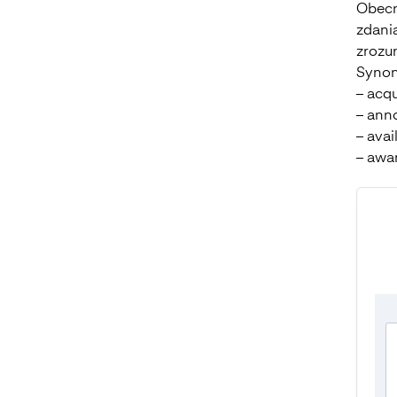
Obecn
zdania
zrozu
Synon
– acq
– ann
– avai
– awa