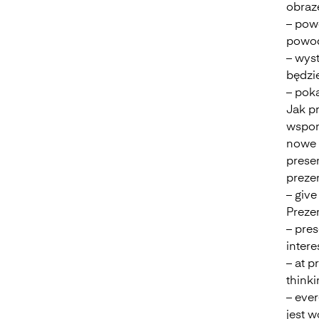
obraz
– pow
Past simple be
powod
– wyst
będzi
– poka
Jak pr
wspomi
nowe 
presen
preze
– give
Prezen
– pres
intere
– at p
thinki
– eve
jest w