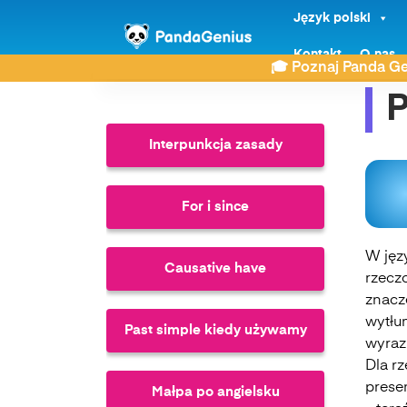
Język polski
ZDAY
Język angielski
Present
Kontakt
O nas
🎓 Poznaj Panda Ge
P
Interpunkcja zasady
For i since
W jęz
Causative have
rzecz
znacz
wytłu
Past simple kiedy używamy
wyraz
Dla rz
prese
Małpa po angielsku