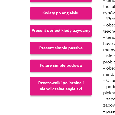
– tera
the f
synów,
Kwiaty po angielsku
– 'Pre
– obec
Present perfect kiedy używamy
teache
– tera
have 
Present simple passive
mamy 
– nini
probl
Future simple budowa
– obec
mind.
– Cza
Rzeczowniki policzalne i
– pod
niepoliczalne angielski
piękny
– zap
zapow
Future perfect continuous
– prze