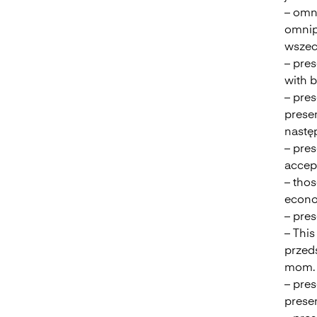
– omn
omnip
wszec
– pre
with b
– pres
presen
nastę
– pres
accep
– tho
econo
– pre
– Thi
przed
mom. 
– pres
prese