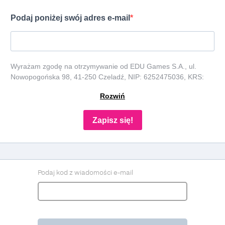
Podaj poniżej swój adres e-mail
Wyrażam zgodę na otrzymywanie od EDU Games S.A., ul.
Nowopogońska 98, 41-250 Czeladź, NIP: 6252475036, KRS:
0000861152, REGON: 387109330 (dalej jako "Administrator")
Rozwiń
newslettera, czyli informacji o tematyce związanej z edukacją i
szkolnictwem oraz ofert handlowych lub/ i reklamowych za
pośrednictwem komunikacji e-mail i telefonicznej. Podanie
Zapisz się!
danych jest dobrowolne, ale niezbędne do otrzymywania
newslettera lub/i ofert. Podstawa prawna przetwarzania danych
to wyrażenie zgody, zgodnie z art. 6 ust. 1 lit. a. RODO. Twoje
dane będą przechowywane o momentu wycofania zgody. Masz
prawo do dostępu do swoich danych, ich sprostowania,
Podaj kod z wiadomości e-mail
usunięcia, ograniczenia przetwarzania, prawo do przenoszenia
danych, prawo do wniesienia sprzeciwu wobec przetwarzania, a
także prawo do wniesienia skargi do organu nadzorczego. Masz
prawo wycofać swoją zgodę w dowolnym momencie, bez
wpływu na zgodność z prawem przetwarzania, którego