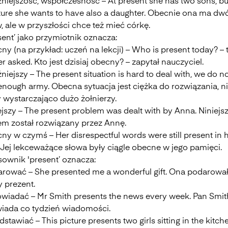
źniejszość, współczesność – At present she has two sons, bu
uture she wants to have also a daughter. Obecnie ona ma dw
 ale w przyszłości chce też mieć córkę.
sent’ jako przymiotnik oznacza:
ny (na przykład: uczeń na lekcji) – Who is present today? – 
r asked. Kto jest dzisiaj obecny? – zapytał nauczyciel.
źniejszy – The present situation is hard to deal with, we do n
enough army. Obecna sytuacja jest ciężka do rozwiązania, n
wystarczająco dużo żołnierzy.
ejszy – The present problem was dealt with by Anna. Niniejs
em został rozwiązany przez Annę.
ny w czymś – Her disrespectful words were still present in h
 Jej lekceważące słowa były ciągle obecne w jego pamięci.
sownik 'present’ oznacza:
arować – She presented me a wonderful gift. Ona podarowa
 prezent.
owiadać – Mr Smith presents the news every week. Pan Smit
iada co tydzień wiadomości.
dstawiać – This picture presents two girls sitting in the kitch