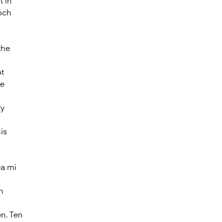
t in
óch
the
ot
ie
zy
is
ła mi
h
en. Ten