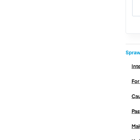
Spraw
Int
For
Cau
Pas
Mał