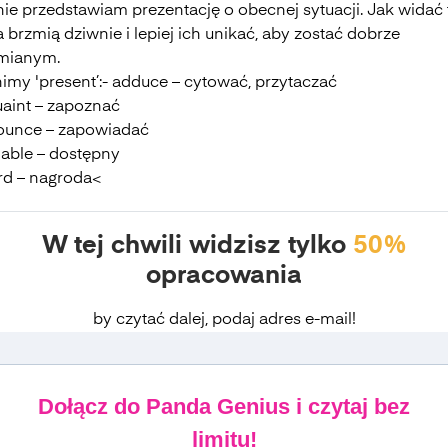
ie przedstawiam prezentację o obecnej sytuacji. Jak widać 
 brzmią dziwnie i lepiej ich unikać, aby zostać dobrze
mianym.
imy 'present’:- adduce – cytować, przytaczać
uaint – zapoznać
ounce – zapowiadać
lable – dostępny
rd – nagroda<
W tej chwili widzisz tylko
50%
opracowania
by czytać dalej, podaj adres e-mail!
Dołącz do Panda Genius i czytaj bez
limitu!