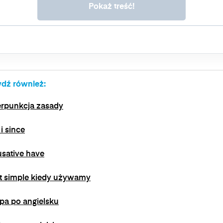
dokonano na podstawie zgody przed jej wycofaniem. Wycofanie
zgody jest możliwe poprzez kontakt z Administratorem na adres
e-mail:
admin@dyktanda.pl
lub naciśniecie przycisku "wypisz
się" znajdującego się w wiadomościach e-mail od nas.
dź również:
erpunkcja zasady
 i since
sative have
t simple kiedy używamy
pa po angielsku