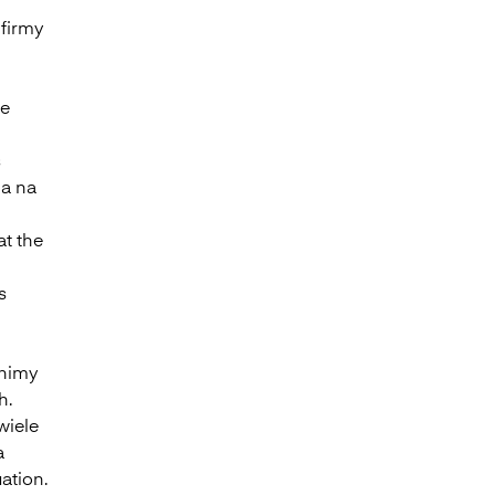
firmy
je
s
na na
at the
s
onimy
h.
wiele
a
ation.