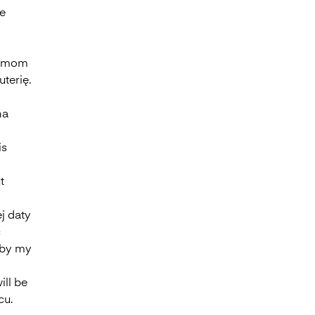
e
my mom
terię.
l
na
is
t
j daty
ć
 by my
ill be
cu.