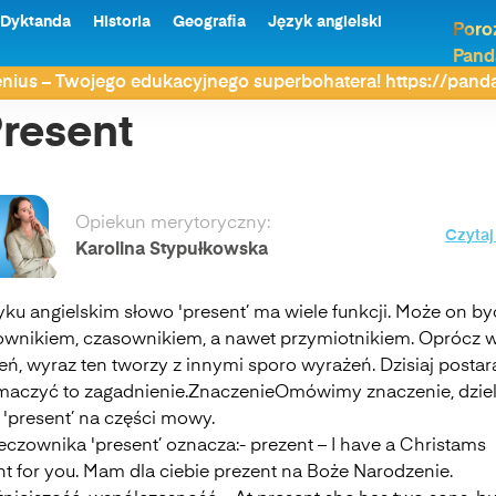
Dyktanda
Historia
Geografia
Język angielski
Poro
Pand
nius – Twojego edukacyjnego superbohatera! https://pan
resent
Opiekun merytoryczny:
Czytaj
Karolina Stypułkowska
yku angielskim słowo 'present’ ma wiele funkcji. Może on by
ownikiem, czasownikiem, a nawet przymiotnikiem. Oprócz w
eń, wyraz ten tworzy z innymi sporo wyrażeń. Dzisiaj postar
maczyć to zagadnienie.ZnaczenieOmówimy znaczenie, dzie
 'present’ na części mowy.
eczownika 'present’ oznacza:- prezent – I have a Christams
nt for you. Mam dla ciebie prezent na Boże Narodzenie.