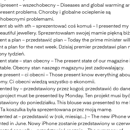
ipresent – wszechobecny – Diseases and global warming ar
resent problems. Choroby i globalne ocieplenie są
hobecnymi problemami.
sent sb with sth – sprezentować coś komuś – I presented 
eautiful jewellery. Sprezentowałam swojej mamie piękną biżu
ent a plan – przedstawić plan – Today the prime minister wil
t a plan for the next week. Dzisiaj premier przedstawi plan 
pny tydzień.
ent state – stan obecny – The present state of our magazine 
table. Obecny stan naszego magazynu jest zadowalający.
se present – ci obecni – Those present know everything abou
my. Ci obecni wiedzą wszystko o ekonomii.
sented by – przedstawiony przez kogoś; przedstawić do dane
s project must be presented by Monday. Ten projekt musi by
stawiony do poniedziałku. This blouse was presented to me
Ta koszulka była sprezentowana przez moją mamę.
ented at – przedstawić w (rok, miesiąc…) – The new iPhone w
nted in June. Nowy iPhone zostanie przedstawiony w czerw