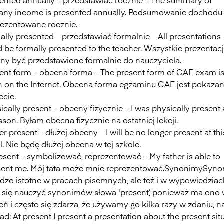
sented annually – przedstawiać rocznie – The summary of
ny income is presented annually. Podsumowanie dochodu 
prezentowane rocznie.
ally presented – przedstawiać formalnie – All presentations
 be formally presented to the teacher. Wszystkie prezentac
ny być przedstawione formalnie do nauczyciela.
sent form – obecna forma – The present form of CAE exam i
 on the Internet. Obecna forma egzaminu CAE jest pokaza
ecie.
ically present – obecny fizycznie – I was physically present 
esson. Byłam obecna fizycznie na ostatniej lekcji.
er present – dłużej obecny – I will be no longer present at thi
. Nie będę dłużej obecna w tej szkole.
esent – symbolizować, reprezentować – My father is able to
sent me. Mój tata może mnie reprezentować.SynonimySyn
rdzo istotne w pracach pisemnych, ale też i w wypowiedziac
 się nauczyć synonimów słowa 'present’, ponieważ ma ono 
ń i często się zdarza, że używamy go kilka razy w zdaniu, n
ad: At present I present a presentation about the present situ