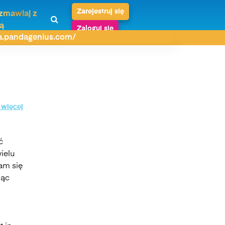
Zarejestruj się
zmawiaj z
ą
Zaloguj się
da.pandagenius.com/
 więcej
ć
ielu
am się
ląc