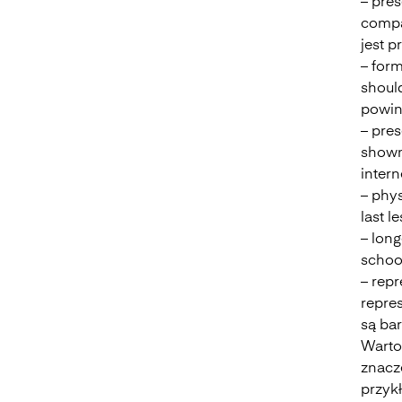
– pre
compa
jest 
– form
should
powin
– pre
shown
intern
– phys
last l
– long
school
– repr
repre
są ba
Warto
znacze
przykł