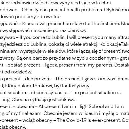
ek przedstawia dwie dziewczyny siedzące w kuchni.
odować – Obesity can present health problems. Otyłość m
ować problemy zdrowotne.
ępować – Klaudia will present on stage for the first time. Kla
e występować na scenie po raz pierwszy.
zywać – If you come to Lublin, I will present you many attrac
zyjedziesz do Lublina, pokażę ci wiele atrakcji.KolokacjeTak
nałam, występuje wiele słów, które łączą się z 'present’, tw
zwroty. Są one bardzo przydatne w życiu codziennym.- get 
t – dostać prezent – I got a present from my parents. Dosta
nt od rodziców.
 a present – dać prezent – The present I gave Tom was fantas
t, który dałam Tomkowi, był fantastyczny.
ent situation – obecna sytuacja – The present situation is
sting. Obecna sytuacja jest ciekawa.
resent – obecnie – At present I am in High School and I am
ng of my final exam. Obecnie jestem w liceum i myślę o mat
r-present – wciąż obecny – The Covid-19 is ever-present. Co
ciąż obecny.