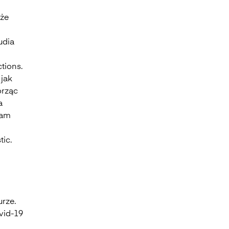
oże
udia
tions.
 jak
orząc
a
łam
tic.
urze.
vid-19