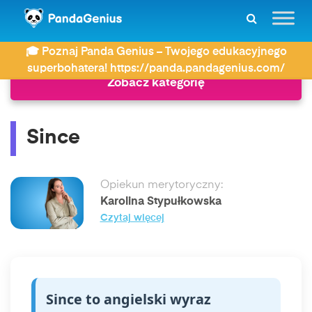
ZDAY
Język angielski
Since
🎓 Poznaj Panda Genius – Twojego edukacyjnego
superbohatera! https://panda.pandagenius.com/
Zobacz kategorię
Since
Opiekun merytoryczny:
Karolina Stypułkowska
Czytaj więcej
Since to angielski wyraz