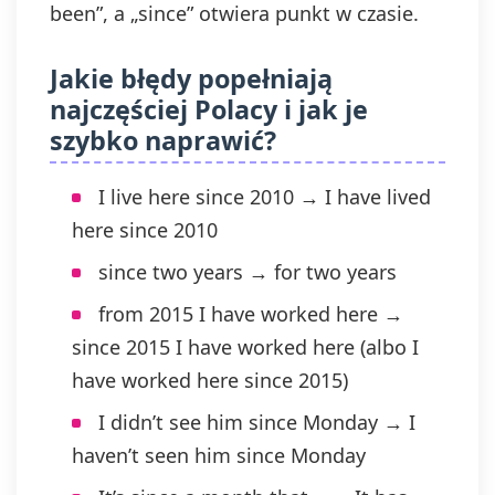
been”, a „since” otwiera punkt w czasie.
przetwarzania, którego dokonano na
podstawie zgody przed jej
wycofaniem. Wycofanie zgody jest
Jakie błędy popełniają
możliwe poprzez kontakt z
najczęściej Polacy i jak je
Administratorem na adres e-mail:
szybko naprawić?
admin@dyktanda.pl
lub naciśniecie
przycisku "wypisz się" znajdującego
się w wiadomościach e-mail od nas.
I live here since 2010 → I have lived
here since 2010
since two years → for two years
from 2015 I have worked here →
since 2015 I have worked here (albo I
have worked here since 2015)
I didn’t see him since Monday → I
haven’t seen him since Monday