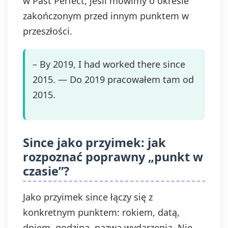
w Past Perfect, jeśli mówimy o okresie
zakończonym przed innym punktem w
przeszłości.
– By 2019, I had worked there since
2015. — Do 2019 pracowałem tam od
2015.
Since jako przyimek: jak
rozpoznać poprawny „punkt w
czasie”?
Jako przyimek since łączy się z
konkretnym punktem: rokiem, datą,
dniem, godziną, nazwą wydarzenia. Nie