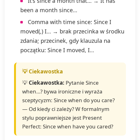
It’s since a month that… → It has
been a month since…
Comma with time since: Since I
moved(,) I… → brak przecinka w środku
zdania; przecinek, gdy klauzula na
początku: Since I moved, I…
💡
Ciekawostka:
Pytanie Since
when…? bywa ironiczne i wyraża
sceptycyzm: Since when do you care?
— Od kiedy ci zależy? W formalnym
stylu poprawniejsze jest Present
Perfect: Since when have you cared?