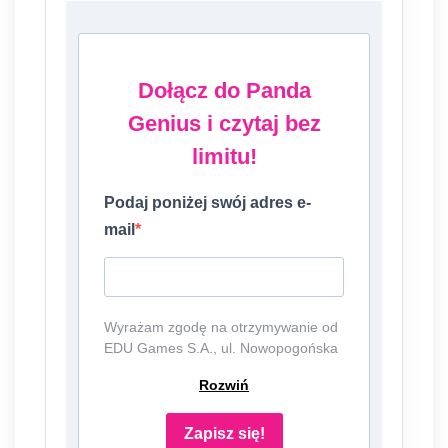
Dołącz do Panda
Genius i czytaj bez
limitu!
Podaj poniżej swój adres e-
mail
Wyrażam zgodę na otrzymywanie od
EDU Games S.A., ul. Nowopogońska
98, 41-250 Czeladź, NIP:
Rozwiń
6252475036, KRS: 0000861152,
REGON: 387109330 (dalej jako
"Administrator") newslettera, czyli
Zapisz się!