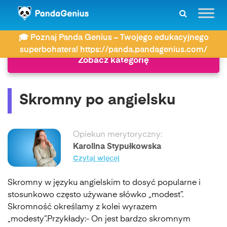
ZDAY
Język angielski
Skromny po angielsku
🎓 Poznaj Panda Genius – Twojego edukacyjnego
superbohatera! https://panda.pandagenius.com/
Zobacz kategorię
Skromny po angielsku
Opiekun merytoryczny:
Karolina Stypułkowska
Czytaj więcej
Skromny w języku angielskim to dosyć popularne i
stosunkowo często używane słówko „modest”.
Skromność określamy z kolei wyrazem
„modesty”.Przykłady:- On jest bardzo skromnym