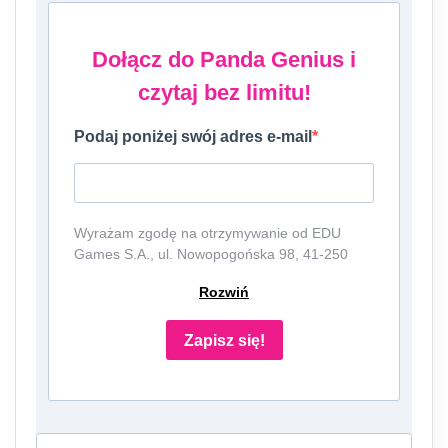
Dołącz do Panda Genius i
czytaj bez limitu!
Podaj poniżej swój adres e-mail
Wyrażam zgodę na otrzymywanie od EDU
Games S.A., ul. Nowopogońska 98, 41-250
Czeladź, NIP: 6252475036, KRS: 0000861152,
Rozwiń
REGON: 387109330 (dalej jako
"Administrator") newslettera, czyli informacji o
tematyce związanej z edukacją i szkolnictwem
Zapisz się!
oraz ofert handlowych lub/ i reklamowych za
pośrednictwem komunikacji e-mail i
telefonicznej. Podanie danych jest dobrowolne,
ale niezbędne do otrzymywania newslettera
lub/i ofert. Podstawa prawna przetwarzania