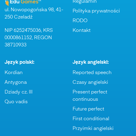
Regulamin
ul. Nowopogońska 98, 41-
Polityka prywatności
250 Czeladź
RODO
NIP 6252475036, KRS
Kontakt
0000861152, REGON
38710933
Język polski:
Język angielski:
Kordian
Reported speech
Antygona
Czasy angielski
Dziady cz. III
Present perfect
continuous
Quo vadis
Future perfect
First conditional
Przyimki angielski