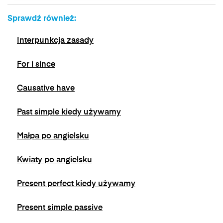
zgody przed jej wycofaniem. Wycofanie zgody
Sprawdź również:
jest możliwe poprzez kontakt z Administratorem
na adres e-mail:
admin@dyktanda.pl
lub
Interpunkcja zasady
naciśniecie przycisku "wypisz się" znajdującego
się w wiadomościach e-mail od nas.
For i since
Causative have
Past simple kiedy używamy
Małpa po angielsku
Kwiaty po angielsku
Present perfect kiedy używamy
Present simple passive