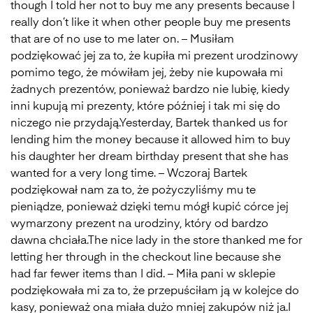
though I told her not to buy me any presents because I
really don’t like it when other people buy me presents
that are of no use to me later on. – Musiłam
podziękować jej za to, że kupiła mi prezent urodzinowy
pomimo tego, że mówiłam jej, żeby nie kupowała mi
żadnych prezentów, ponieważ bardzo nie lubię, kiedy
inni kupują mi prezenty, które później i tak mi się do
niczego nie przydają.Yesterday, Bartek thanked us for
lending him the money because it allowed him to buy
his daughter her dream birthday present that she has
wanted for a very long time. – Wczoraj Bartek
podziękował nam za to, że pożyczyliśmy mu te
pieniądze, ponieważ dzięki temu mógł kupić córce jej
wymarzony prezent na urodziny, który od bardzo
dawna chciała.The nice lady in the store thanked me for
letting her through in the checkout line because she
had far fewer items than I did. – Miła pani w sklepie
podziękowała mi za to, że przepuściłam ją w kolejce do
kasy, ponieważ ona miała dużo mniej zakupów niż ja.I