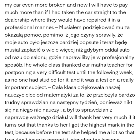
my car even more broken and now I will have to pay
much more than if I had taken the car straight to the
dealership where they would have repaired it in a
professional manner. – Musiałem podziękować mu za
okazałą pomoc, pomimo iż jego czyny sprawiły, że
moje auto było jeszcze bardziej popsute i teraz będę
musiał zapłacić o wiele więcej niż gdybym oddał auto
od razu do salonu, gdzie naprawiliby je w profesjonalny
sposób.The whole class thanked our maths teacher for
postponing a very difficult test until the following week,
as no one had studied for it, and it was a test on a really
important subject. – Cała klasa dziękowała naszej
nauczycielce od matematyki za to, że przełożyła bardzo
trudny sprawdzian na następny tydzień, ponieważ nikt
się na niego nie nauczył, a był to sprawdzian z
naprawdę ważnego działu.I will thank her very much if it
turns out that thanks to her I got the highest mark in the
test, because before the test she helped me a lot so that