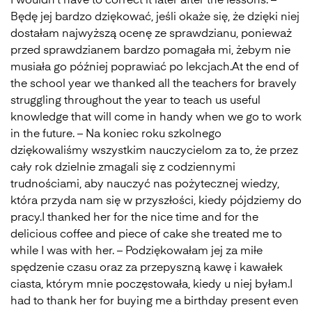
I wouldn’t have to correct it later after the lessons. –
Będę jej bardzo dziękować, jeśli okaże się, że dzięki niej
dostałam najwyższą ocenę ze sprawdzianu, ponieważ
przed sprawdzianem bardzo pomagała mi, żebym nie
musiała go później poprawiać po lekcjach.At the end of
the school year we thanked all the teachers for bravely
struggling throughout the year to teach us useful
knowledge that will come in handy when we go to work
in the future. – Na koniec roku szkolnego
dziękowaliśmy wszystkim nauczycielom za to, że przez
cały rok dzielnie zmagali się z codziennymi
trudnościami, aby nauczyć nas pożytecznej wiedzy,
która przyda nam się w przyszłości, kiedy pójdziemy do
pracy.I thanked her for the nice time and for the
delicious coffee and piece of cake she treated me to
while I was with her. – Podziękowałam jej za miłe
spędzenie czasu oraz za przepyszną kawę i kawałek
ciasta, którym mnie poczęstowała, kiedy u niej byłam.I
had to thank her for buying me a birthday present even