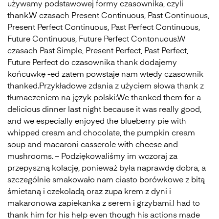
używamy podstawowej formy czasownika, czyli
thank.W czasach Present Continuous, Past Continuous,
Present Perfect Continuous, Past Perfect Continuous,
Future Continuous, Future Perfect Contonuous.W
czasach Past Simple, Present Perfect, Past Perfect,
Future Perfect do czasownika thank dodajemy
końcuwkę -ed zatem powstaje nam wtedy czasownik
thanked.Przykładowe zdania z użyciem słowa thank z
tłumaczeniem na język polski:We thanked them for a
delicious dinner last night because it was really good,
and we especially enjoyed the blueberry pie with
whipped cream and chocolate, the pumpkin cream
soup and macaroni casserole with cheese and
mushrooms. – Podziękowaliśmy im wczoraj za
przepyszną kolację, ponieważ była naprawdę dobra, a
szczególnie smakowało nam ciasto borówkowe z bitą
śmietaną i czekoladą oraz zupa krem z dyni i
makaronowa zapiekanka z serem i grzybami.I had to
thank him for his help even though his actions made