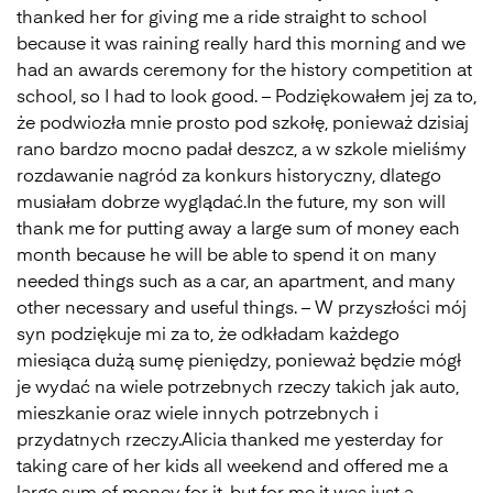
thanked her for giving me a ride straight to school
because it was raining really hard this morning and we
had an awards ceremony for the history competition at
school, so I had to look good. – Podziękowałem jej za to,
że podwiozła mnie prosto pod szkołę, ponieważ dzisiaj
rano bardzo mocno padał deszcz, a w szkole mieliśmy
rozdawanie nagród za konkurs historyczny, dlatego
musiałam dobrze wyglądać.In the future, my son will
thank me for putting away a large sum of money each
month because he will be able to spend it on many
needed things such as a car, an apartment, and many
other necessary and useful things. – W przyszłości mój
syn podziękuje mi za to, że odkładam każdego
miesiąca dużą sumę pieniędzy, ponieważ będzie mógł
je wydać na wiele potrzebnych rzeczy takich jak auto,
mieszkanie oraz wiele innych potrzebnych i
przydatnych rzeczy.Alicia thanked me yesterday for
taking care of her kids all weekend and offered me a