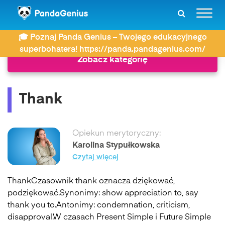
ZDAY
Język angielski
Thank
🎓 Poznaj Panda Genius – Twojego edukacyjnego
superbohatera! https://panda.pandagenius.com/
Zobacz kategorię
Thank
Opiekun merytoryczny:
Karolina Stypułkowska
Czytaj więcej
ThankCzasownik thank oznacza dziękować,
podziękować.Synonimy: show appreciation to, say
thank you to.Antonimy: condemnation, criticism,
disapproval.W czasach Present Simple i Future Simple