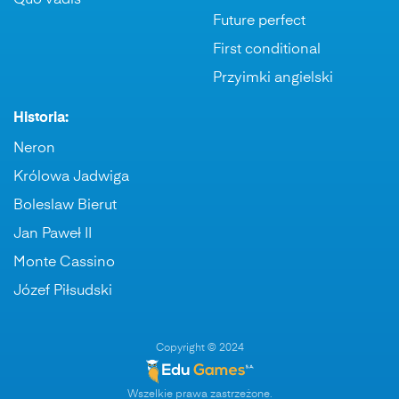
Quo vadis
Future perfect
First conditional
Przyimki angielski
Historia:
Neron
Królowa Jadwiga
Boleslaw Bierut
Jan Paweł II
Monte Cassino
Józef Piłsudski
Copyright © 2024
Wszelkie prawa zastrzeżone.