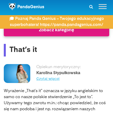
ZDAY
Język angielski
That’s it
🎓 Poznaj Panda Genius – Twojego edukacyjnego
superbohatera! https://panda.pandagenius.com/
Zobacz kategorię
That’s it
Opiekun merytoryczny:
Karolina Stypułkowska
Czytaj więcej
Wyrażenie „That’s it” oznacza w języku angielskim to
samo co nasze polskie stwierdzenie „To jest to”.
Używamy tego zwrotu m.in.: chcąc powiedzieć, że coś
się nam podoba i jest np. rozwiązaniem naszych