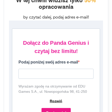
W tej chwili widzisz tylko
50%
opracowania
by czytać dalej, podaj adres e-mail!
Dołącz do Panda Genius i
czytaj bez limitu!
Podaj poniżej swój adres e-mail
Wyrażam zgodę na otrzymywanie od EDU
Games S.A., ul. Nowopogońska 98, 41-250
Czeladź, NIP: 6252475036, KRS: 0000861152,
Rozwiń
REGON: 387109330 (dalej jako
"Administrator") newslettera, czyli informacji o