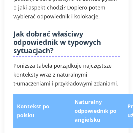
o jaki aspekt chodzi? Dopiero potem
wybierać odpowiednik i kolokacje.
Jak dobrać właściwy
odpowiednik w typowych
sytuacjach?
Poniższa tabela porządkuje najczęstsze
konteksty wraz z naturalnymi
tłumaczeniami i przykładowymi zdaniami.
Naturalny
Kontekst po
Pr
odpowiednik po
polsku
uż
angielsku