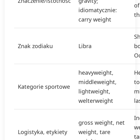
Znaczenie/istotność
gravity;
of
idiomatycznie:
th
carry weight
Sh
Znak zodiaku
Libra
bo
O
heavyweight,
H
middleweight,
to
Kategorie sportowe
lightweight,
m
welterweight
la
In
gross weight, net
we
Logistyka, etykiety
weight, tare
ta