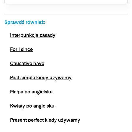
bez wpływu na zgodność z prawem
przetwarzania, którego dokonano na podstawie
zgody przed jej wycofaniem. Wycofanie zgody
Sprawdź również:
jest możliwe poprzez kontakt z Administratorem
na adres e-mail:
admin@dyktanda.pl
lub
Interpunkcja zasady
naciśniecie przycisku "wypisz się" znajdującego
się w wiadomościach e-mail od nas.
For i since
Causative have
Past simple kiedy używamy
Małpa po angielsku
Kwiaty po angielsku
Present perfect kiedy używamy