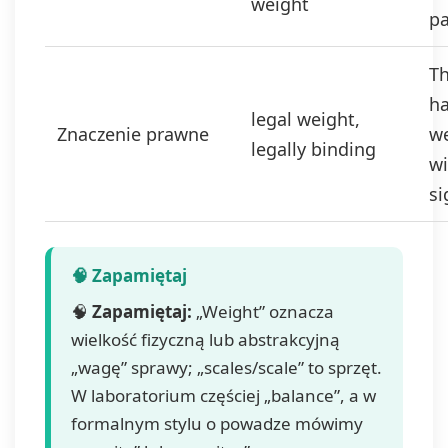
weight
pa
Th
ha
legal weight,
Znaczenie prawne
w
legally binding
wi
si
🧠
Zapamiętaj:
„Weight” oznacza
wielkość fizyczną lub abstrakcyjną
„wagę” sprawy; „scales/scale” to sprzęt.
W laboratorium częściej „balance”, a w
formalnym stylu o powadze mówimy