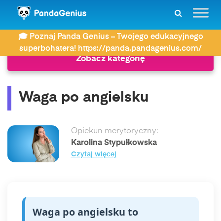
ZDAY
Język angielski
Waga po angielsku
🎓 Poznaj Panda Genius – Twojego edukacyjnego
superbohatera! https://panda.pandagenius.com/
Zobacz kategorię
Waga po angielsku
Opiekun merytoryczny:
Karolina Stypułkowska
Czytaj więcej
Waga po angielsku to