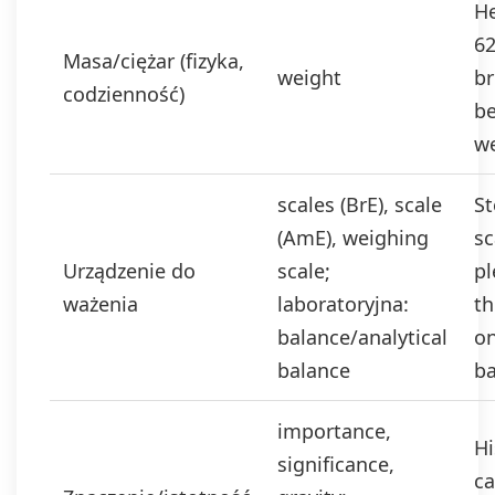
He
62
Masa/ciężar (fizyka,
weight
br
codzienność)
be
w
scales (BrE), scale
St
(AmE), weighing
sc
Urządzenie do
scale;
pl
ważenia
laboratoryjna:
th
balance/analytical
on
balance
ba
importance,
Hi
significance,
ca