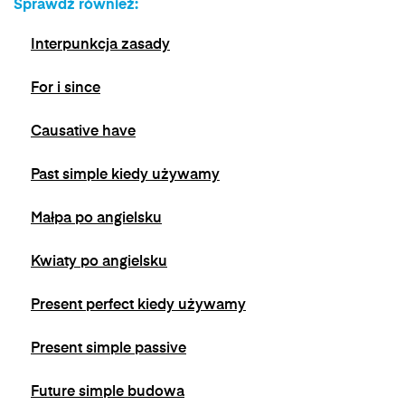
Sprawdź również:
jest możliwe poprzez kontakt z Administratorem
na adres e-mail:
admin@dyktanda.pl
lub
Interpunkcja zasady
naciśniecie przycisku "wypisz się" znajdującego
się w wiadomościach e-mail od nas.
For i since
Causative have
Past simple kiedy używamy
Małpa po angielsku
Kwiaty po angielsku
Present perfect kiedy używamy
Present simple passive
Future simple budowa