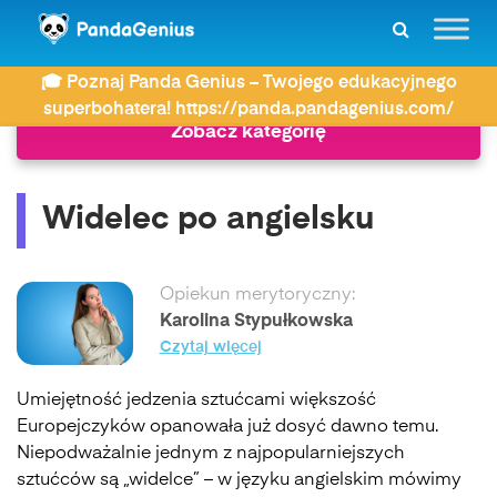
ZDAY
Język angielski
Widelec po angielsku
🎓 Poznaj Panda Genius – Twojego edukacyjnego
superbohatera! https://panda.pandagenius.com/
Zobacz kategorię
Widelec po angielsku
Opiekun merytoryczny:
Karolina Stypułkowska
Czytaj więcej
Umiejętność jedzenia sztućcami większość
Europejczyków opanowała już dosyć dawno temu.
Niepodważalnie jednym z najpopularniejszych
sztućców są „widelce” – w języku angielskim mówimy