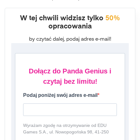
W tej chwili widzisz tylko
50%
opracowania
by czytać dalej, podaj adres e-mail!
Dołącz do Panda Genius i
czytaj bez limitu!
Podaj poniżej swój adres e-mail
Wyrażam zgodę na otrzymywanie od EDU
Games S.A., ul. Nowopogońska 98, 41-250
Czeladź, NIP: 6252475036, KRS: 0000861152,