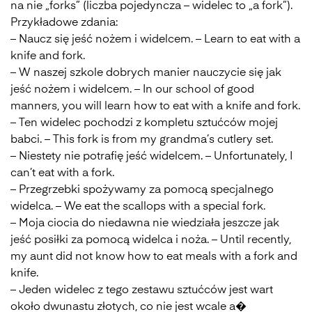
na nie „forks” (liczba pojedyncza – widelec to „a fork”).
Przykładowe zdania:
– Naucz się jeść nożem i widelcem. – Learn to eat with a
knife and fork.
– W naszej szkole dobrych manier nauczycie się jak
jeść nożem i widelcem. – In our school of good
manners, you will learn how to eat with a knife and fork.
– Ten widelec pochodzi z kompletu sztućców mojej
babci. – This fork is from my grandma’s cutlery set.
– Niestety nie potrafię jeść widelcem. – Unfortunately, I
can’t eat with a fork.
– Przegrzebki spożywamy za pomocą specjalnego
widelca. – We eat the scallops with a special fork.
– Moja ciocia do niedawna nie wiedziała jeszcze jak
jeść posiłki za pomocą widelca i noża. – Until recently,
my aunt did not know how to eat meals with a fork and
knife.
– Jeden widelec z tego zestawu sztućców jest wart
około dwunastu złotych, co nie jest wcale a�