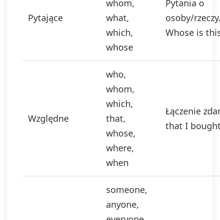
whom,
Pytania o
Pytające
what,
osoby/rzeczy
which,
Whose is thi
whose
who,
whom,
which,
Łączenie zda
Względne
that,
that I bough
whose,
where,
when
someone,
anyone,
everyone,