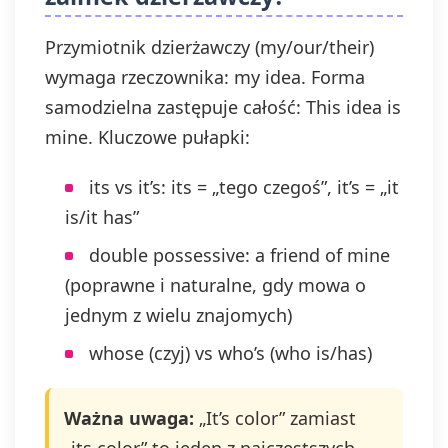
Przymiotnik dzierżawczy (my/our/their)
wymaga rzeczownika: my idea. Forma
samodzielna zastępuje całość: This idea is
mine. Kluczowe pułapki:
its vs it’s: its = „tego czegoś”, it’s = „it
is/it has”
double possessive: a friend of mine
(poprawne i naturalne, gdy mowa o
jednym z wielu znajomych)
whose (czyj) vs who’s (who is/has)
Ważna uwaga:
„It’s color” zamiast