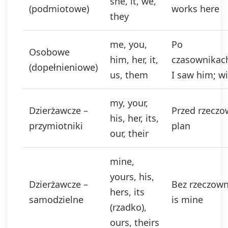
she, it, we,
(podmiotowe)
works here
they
me, you,
Po
Osobowe
him, her, it,
czasownikac
(dopełnieniowe)
us, them
I saw him; w
my, your,
Dzierżawcze –
Przed rzeczo
his, her, its,
przymiotniki
plan
our, their
mine,
yours, his,
Dzierżawcze –
Bez rzeczown
hers, its
samodzielne
is mine
(rzadko),
ours, theirs