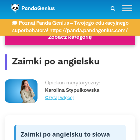
ZDAY
Język angielski
Zaimki po angielsku
🎓 Poznaj Panda Genius – Twojego edukacyjnego
superbohatera! https://panda.pandagenius.com/
Zobacz kategorię
Zaimki po angielsku
Opiekun merytoryczny:
Karolina Stypułkowska
Czytaj więcej
Zaimki po angielsku to słowa