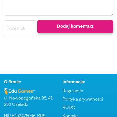
O firmie:
Informacja:
Regulamin
ul. Nowopogońska 98, 41-
Polityka prywatności
250 Czeladź
RODO
NIP 6252475036, KRS
Kontakt