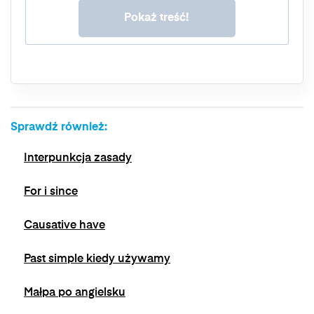
przetwarzania, prawo do przenoszenia danych,
prawo do wniesienia sprzeciwu wobec
przetwarzania, a także prawo do wniesienia
skargi do organu nadzorczego. Masz prawo
wycofać swoją zgodę w dowolnym momencie,
bez wpływu na zgodność z prawem
przetwarzania, którego dokonano na podstawie
zgody przed jej wycofaniem. Wycofanie zgody
Sprawdź również:
jest możliwe poprzez kontakt z Administratorem
na adres e-mail:
admin@dyktanda.pl
lub
Interpunkcja zasady
naciśniecie przycisku "wypisz się" znajdującego
się w wiadomościach e-mail od nas.
For i since
Causative have
Past simple kiedy używamy
Małpa po angielsku