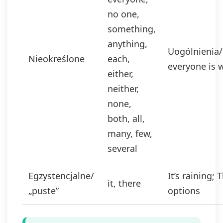
no one,
something,
anything,
Uogólnienia/i
Nieokreślone
each,
everyone is
either,
neither,
none,
both, all,
many, few,
several
Egzystencjalne/
It’s raining;
it, there
„puste”
options