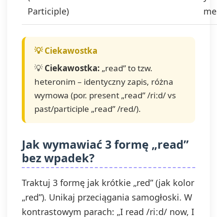
Participle)
me
💡
Ciekawostka:
„read” to tzw.
heteronim – identyczny zapis, różna
wymowa (por. present „read” /riːd/ vs
past/participle „read” /red/).
Jak wymawiać 3 formę „read”
bez wpadek?
Traktuj 3 formę jak krótkie „red” (jak kolor
„red”). Unikaj przeciągania samogłoski. W
kontrastowym parach: „I read /riːd/ now, I