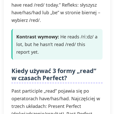
have read /red/ today.” Refleks: słyszysz
have/has/had lub „be” w stronie biernej –
wybierz /red/.
Kontrast wymowy:
He reads /riːdz/ a
lot, but he hasn’t read /red/ this
report yet.
Kiedy używać 3 formy „read”
w czasach Perfect?
Past participle „read” pojawia się po
operatorach have/has/had. Najczęściej w
trzech układach: Present Perfect
(doświadczenie/rezultat), Past Perfect