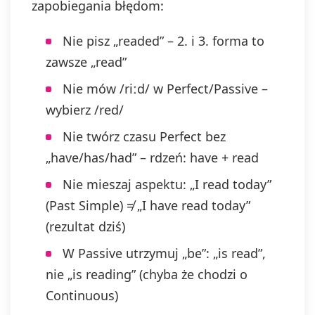
zapobiegania błędom:
Nie pisz „readed” – 2. i 3. forma to
zawsze „read”
Nie mów /riːd/ w Perfect/Passive –
wybierz /red/
Nie twórz czasu Perfect bez
„have/has/had” – rdzeń: have + read
Nie mieszaj aspektu: „I read today”
(Past Simple) ≠ „I have read today”
(rezultat dziś)
W Passive utrzymuj „be”: „is read”,
nie „is reading” (chyba że chodzi o
Continuous)