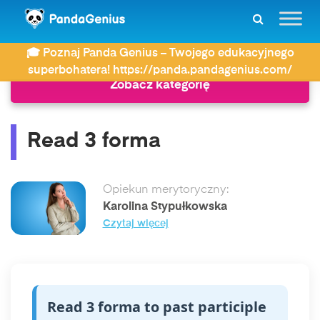
ZDAY
Język angielski
Read 3 forma
🎓 Poznaj Panda Genius – Twojego edukacyjnego
superbohatera! https://panda.pandagenius.com/
Zobacz kategorię
Read 3 forma
Opiekun merytoryczny:
Karolina Stypułkowska
Czytaj więcej
Read 3 forma to past participle