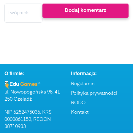
O firmie:
Informacja:
Regulamin
ul. Nowopogońska 98, 41-
Polityka prywatności
250 Czeladź
RODO
NIP 6252475036, KRS
Kontakt
0000861152, REGON
38710933