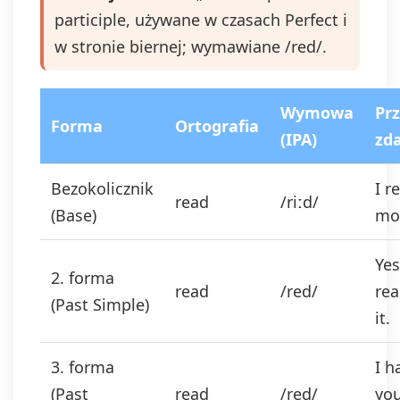
participle, używane w czasach Perfect i
w stronie biernej; wymawiane /red/.
Wymowa
Pr
Forma
Ortografia
(IPA)
zd
Bezokolicznik
I r
read
/riːd/
(Base)
mo
Yes
2. forma
read
/red/
rea
(Past Simple)
it.
3. forma
I h
(Past
read
/red/
yo