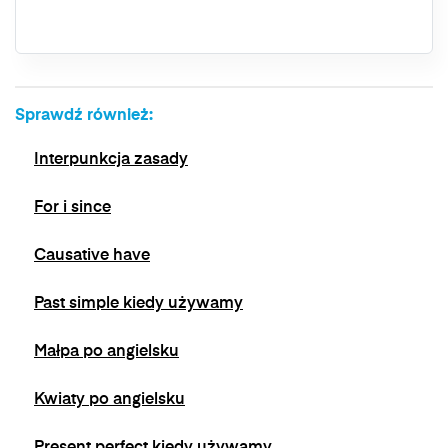
skargi do organu nadzorczego. Masz prawo
wycofać swoją zgodę w dowolnym momencie,
bez wpływu na zgodność z prawem
przetwarzania, którego dokonano na podstawie
zgody przed jej wycofaniem. Wycofanie zgody
Sprawdź również:
jest możliwe poprzez kontakt z Administratorem
na adres e-mail:
admin@dyktanda.pl
lub
Interpunkcja zasady
naciśniecie przycisku "wypisz się" znajdującego
się w wiadomościach e-mail od nas.
For i since
Causative have
Past simple kiedy używamy
Małpa po angielsku
Kwiaty po angielsku