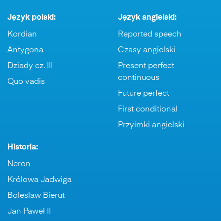
Język polski:
Język angielski:
Kordian
Reported speech
Antygona
Czasy angielski
Dziady cz. III
Present perfect
continuous
Quo vadis
Future perfect
First conditional
Przyimki angielski
Historia:
Neron
Królowa Jadwiga
Boleslaw Bierut
Jan Paweł II