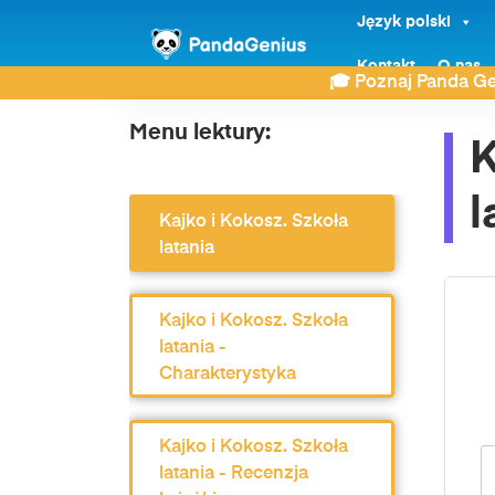
Język polski
ZDAY
Lektury
Szkoła podstawowa Klasa 4
Kontakt
O nas
🎓 Poznaj Panda Ge
Menu lektury:
K
l
Kajko i Kokosz. Szkoła
latania
Kajko i Kokosz. Szkoła
latania -
Charakterystyka
Kajko i Kokosz. Szkoła
latania - Recenzja