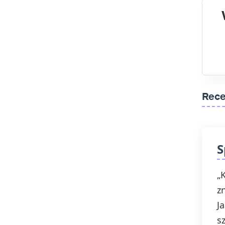
Rece
S
„
z
J
s