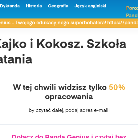
Dyktanda
Historia
Geografia
Język angielski
Poro
Pand
Kajko i Kokosz. Szkoła latania
nius – Twojego edukacyjnego superbohatera! https://pan
ajko i Kokosz. Szkoła
atania
W tej chwili widzisz tylko
50%
opracowania
by czytać dalej, podaj adres e-mail!
Dołącz do Panda Genius i czytaj bez