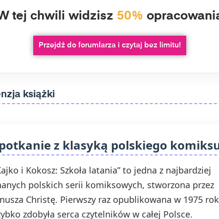
W tej chwili widzisz
50%
opracowani
Przejdź do forumlarza i czytaj bez limitu!
nzja książki
potkanie z klasyką polskiego komiks
Kajko i Kokosz: Szkoła latania” to jedna z najbardziej
nanych polskich serii komiksowych, stworzona przez
anusza Christę. Pierwszy raz opublikowana w 1975 rok
zybko zdobyła serca czytelników w całej Polsce.