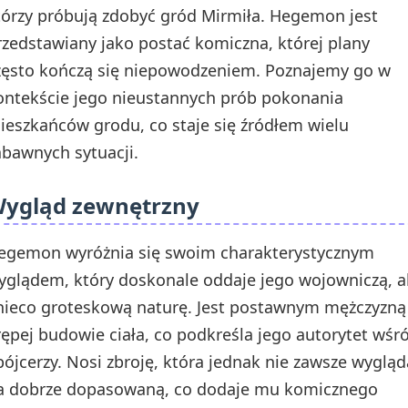
tórzy próbują zdobyć gród Mirmiła. Hegemon jest
rzedstawiany jako postać komiczna, której plany
zęsto kończą się niepowodzeniem. Poznajemy go w
ontekście jego nieustannych prób pokonania
ieszkańców grodu, co staje się źródłem wielu
abawnych sytuacji.
ygląd zewnętrzny
egemon wyróżnia się swoim charakterystycznym
yglądem, który doskonale oddaje jego wojowniczą, a
 nieco groteskową naturę. Jest postawnym mężczyzną
rępej budowie ciała, co podkreśla jego autorytet wśr
bójcerzy. Nosi zbroję, która jednak nie zawsze wygląd
a dobrze dopasowaną, co dodaje mu komicznego