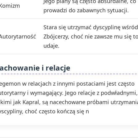
Jego plany są często absurdalne, co
Komizm
prowadzi do zabawnych sytuacji.
Stara się utrzymać dyscyplinę wśród
Autorytarność
Zbójcerzy, choć nie zawsze mu się t
udaje.
achowanie i relacje
egemon w relacjach z innymi postaciami jest często
utorytarny i wymagający. Jego relacje z podwładnymi,
akimi jak Kapral, są nacechowane próbami utrzymani
yscypliny, choć często kończą się n