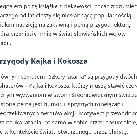
ięgnąłem po tę książkę z ciekawości, chcąc zrozumieć
laczego od lat cieszy się niesłabnącą popularnością.
iałem nadzieję na zabawną i pełną przygód lekturę,
tóra przeniesie mnie w świat słowiańskich wojów i
agii.
rzygody Kajka i Kokosza
łównym tematem „Szkoły latania” są przygody dwóch
ohaterów – Kajka i Kokosza, którzy muszą stawić czoł
óżnym wyzwaniom w swoim średniowiecznym świecie
istoria pełna jest humoru, sprytnych rozwiązań i
ieoczekiwanych zwrotów akcji. Motywem przewodni
est nauka latania, co samo w sobie brzmi absurdalnie
le w kontekście świata stworzonego przez Christę,