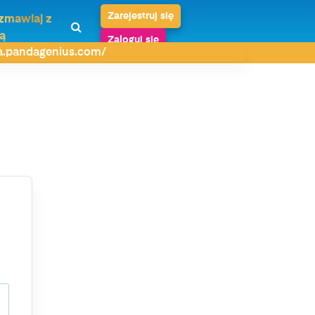
Zarejestruj się
zmawiaj z
ą
Zaloguj się
da.pandagenius.com/