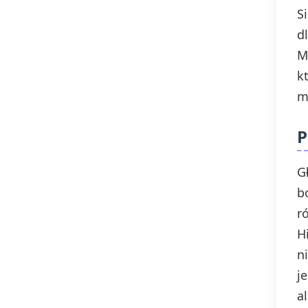
S
d
M
k
m
P
G
b
r
H
n
j
a