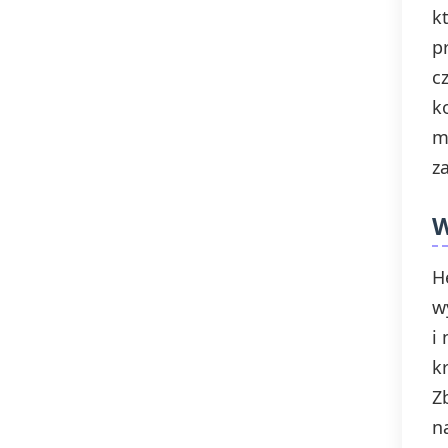
k
Charakterystyka
bohaterów
p
c
k
Kajko i Kokosz. Szkoła
latania - Geneza utworu
m
i gatunek
z
W
Kajko i Kokosz. Szkoła
latania - Opracowanie
H
w
Kajko i Kokosz. Szkoła
latania - Najważniejsze
i
informacje
k
Z
n