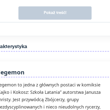
prawo wycofać swoją zgodę w dowolnym momencie, bez
wpływu na zgodność z prawem przetwarzania, którego
dokonano na podstawie zgody przed jej wycofaniem. Wycofanie
zgody jest możliwe poprzez kontakt z Administratorem na adres
e-mail:
admin@dyktanda.pl
lub naciśniecie przycisku "wypisz
się" znajdującego się w wiadomościach e-mail od nas.
akterystyka
Hegemon
egemon to jedna z głównych postaci w komiksie
Kajko i Kokosz: Szkoła Latania” autorstwa Janusza
hristy. Jest przywódcą Zbójcerzy, grupy
iezdyscyplinowanych i nieco nieudolnych rycerzy,