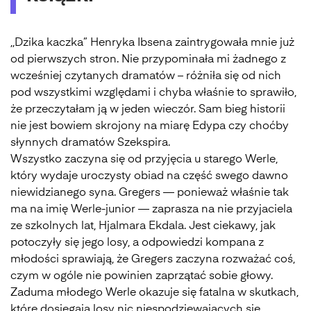
,,Dzika kaczka” Henryka Ibsena zaintrygowała mnie już
od pierwszych stron. Nie przypominała mi żadnego z
wcześniej czytanych dramatów – różniła się od nich
pod wszystkimi względami i chyba właśnie to sprawiło,
że przeczytałam ją w jeden wieczór. Sam bieg historii
nie jest bowiem skrojony na miarę Edypa czy choćby
słynnych dramatów Szekspira.
Wszystko zaczyna się od przyjęcia u starego Werle,
który wydaje uroczysty obiad na część swego dawno
niewidzianego syna. Gregers — ponieważ właśnie tak
ma na imię Werle-junior — zaprasza na nie przyjaciela
ze szkolnych lat, Hjalmara Ekdala. Jest ciekawy, jak
potoczyły się jego losy, a odpowiedzi kompana z
młodości sprawiają, że Gregers zaczyna rozważać coś,
czym w ogóle nie powinien zaprzątać sobie głowy.
Zaduma młodego Werle okazuje się fatalna w skutkach,
które dosięgają losy nic niespodziewających się