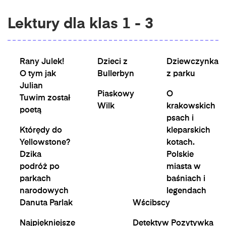
Lektury dla klas 1 - 3
Rany Julek!
Dzieci z
Dziewczynka
O tym jak
Bullerbyn
z parku
Julian
Piaskowy
O
Tuwim został
Wilk
krakowskich
poetą
psach i
Którędy do
kleparskich
Yellowstone?
kotach.
Dzika
Polskie
podróż po
miasta w
parkach
baśniach i
narodowych
legendach
Danuta Parlak
Wścibscy
Najpiękniejsze
Detektyw Pozytywka