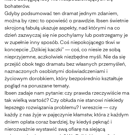
bohaterów.
Gdyby podsumować ten dramat jednym zdaniem,
można by rzec: to opowieść o prawdzie. Ibsen świetnie
skrojoną fabułą ukazuje aspekty, nad którymi na co
dzień zazwyczaj się nie pochylamy lub postrzegamy je
w zupełnie inny sposób. Coś niepokojącego tkwi w
koncepcie ,,Dzikiej kaczki” — coś, co niesie ze sobą
nieprzyjemne, aczkolwiek niezbędne myśli. Nie da się
przejść obok tego dramatu bez własnych przemyśleń,
naznaczonych osobistymi doświadczeniami i
życiowym dorobkiem, który bezpośrednio kształtuje
pogląd na poruszane tematy.
Ibsen zadaje nam pytanie: czy prawda rzeczywiście ma
tak wielką wartość? Czy obłuda nie stanowi niekiedy
lepszego rozwiązania problemu? I wreszcie — czy
każdy z nas żyje w pajęczynie kłamstw, która z każdym
dniem oplata coraz bardziej, by kiedyś pęknąć i
nierozważnie wystawić swą ofiarę na siejącą