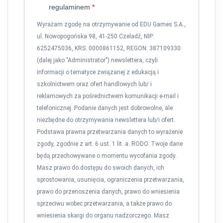
regulaminem
Wyrażam zgodę na otrzymywanie od EDU Games S.A.,
ul. Nowopogońska 98, 41-250 Czeladź, NIP:
6252475036, KRS: 0000861152, REGON: 387109330
(dalej jako "Administrator") newslettera, czyli
informacji o tematyce związanej z edukacją i
szkolnictwem oraz ofert handlowych lub/ i
reklamowych za pośrednictwem komunikacji e-mail i
telefonicznej. Podanie danych jest dobrowolne, ale
niezbędne do otrzymywania newslettera lub/i ofert.
Podstawa prawna przetwarzania danych to wyrażenie
zgody, zgodnie z art. 6 ust. 1 lit. a. RODO. Twoje dane
będą przechowywane o momentu wycofania zgody.
Masz prawo do dostępu do swoich danych, ich
sprostowania, usunięcia, ograniczenia przetwarzania,
prawo do przenoszenia danych, prawo do wniesienia
sprzeciwu wobec przetwarzania, a także prawo do
wniesienia skargi do organu nadzorczego. Masz