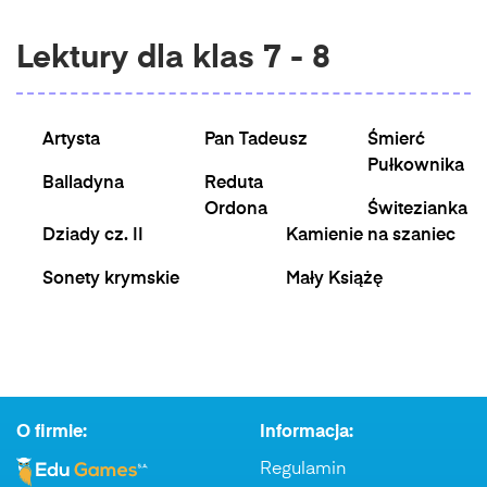
Lektury dla klas 7 - 8
Artysta
Pan Tadeusz
Śmierć
Pułkownika
Balladyna
Reduta
Ordona
Świtezianka
Dziady cz. II
Kamienie na szaniec
Sonety krymskie
Mały Książę
O firmie:
Informacja:
Regulamin