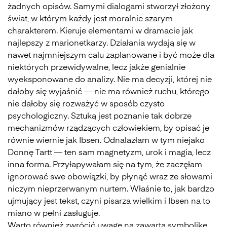
żadnych opisów. Samymi dialogami stworzył złożony
świat, w którym każdy jest moralnie szarym
charakterem. Kieruje elementami w dramacie jak
najlepszy z marionetkarzy. Działania wydają się w
nawet najmniejszym calu zaplanowane i być może dla
niektórych przewidywalne, lecz jakże genialnie
wyeksponowane do analizy. Nie ma decyzji, której nie
dałoby się wyjaśnić — nie ma również ruchu, którego
nie dałoby się rozważyć w sposób czysto
psychologiczny. Sztuką jest poznanie tak dobrze
mechanizmów rządzących człowiekiem, by opisać je
równie wiernie jak Ibsen. Odnalazłam w tym niejako
Donnę Tartt — ten sam magnetyzm, urok i magia, lecz
inna forma. Przyłapywałam się na tym, że zaczęłam
ignorować swe obowiązki, by płynąć wraz ze słowami
niczym nieprzerwanym nurtem. Właśnie to, jak bardzo
ujmujący jest tekst, czyni pisarza wielkim i Ibsen na to
miano w pełni zasługuje.
Warto również zwrócić uwagę na zawartą symbolikę,