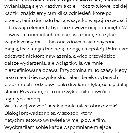
wyłaniającą się w każdym akcie. Prócz tytułowej dzikiej
kaczki, znajdziemy tam kilka odniesień, które po
przeczytaniu dramatu łączą wszystko w spójną całość i
odkrywają elementy być może wcześniej pominięte. W
pewnych momentach miałam wrażenie, że czytam
współczesny mit — historia zdawała się nasycona
magią, lecz magią budzącą trwogę i niepokój. Potrafiłam
odczytać niektóre nawiązania, a więc przewidzieć
dalsze wydarzenia, ale wciąż tkwiła we mnie
niezdefiniowana obawa. Przypomina mi to czasy, kiedy
jako mała dziewczynka słuchałam bajek czytanych
przez moich rodziców i cała drżałam z lęku, co się dalej
stanie. Przyznam, że to niezwykle miłe powrócić do
tego typu emocji.
W ,,Dzikiej kaczce” urzekła mnie także obrazowość.
Dialogi prowadzone są w sposób, który
natychmiastowo wyświetla w mej głowie film.
Wyobraziłam sobie każde wspomniane miejsce i