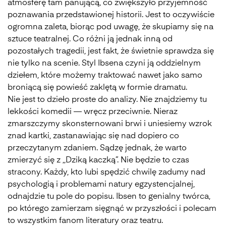
atmosferę tam panującą, co zwiększyło przyjemność
poznawania przedstawionej historii. Jest to oczywiście
ogromna zaleta, biorąc pod uwagę, że skupiamy się na
sztuce teatralnej. Co różni ją jednak inną od
pozostałych tragedii, jest fakt, że świetnie sprawdza się
nie tylko na scenie. Styl Ibsena czyni ją oddzielnym
dziełem, które możemy traktować nawet jako samo
broniącą się powieść zaklętą w formie dramatu.
Nie jest to dzieło proste do analizy. Nie znajdziemy tu
lekkości komedii — wręcz przeciwnie. Nieraz
zmarszczymy skonsternowani brwi i uniesiemy wzrok
znad kartki, zastanawiając się nad dopiero co
przeczytanym zdaniem. Sądzę jednak, że warto
zmierzyć się z ,,Dziką kaczką”. Nie będzie to czas
stracony. Każdy, kto lubi spędzić chwilę zadumy nad
psychologią i problemami natury egzystencjalnej,
odnajdzie tu pole do popisu. Ibsen to genialny twórca,
po którego zamierzam sięgnąć w przyszłości i polecam
to wszystkim fanom literatury oraz teatru.