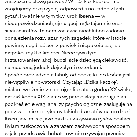
zniszczenie ulewę prawdy? W ,,Dzikiej kaczce” nie
znajdujemy przejrzystej odpowiedzi na żadne z tych
pytań. I właśnie w tym tkwi urok Ibsena — w
niedopowiedzeniach, ujmującej mgle tajemnic oraz
sieci sekretów. To nam zostawia niechlubne zadanie
odnalezienia rozwiązań tych zagadek, które w istocie
powinny spędzać sen z powiek i niepokoić tak, jak
niepokoi myśl o śmierci. Nieoczywistym
kształtowaniem akcji budzi iście dziecięcą ciekawość,
naznaczoną jednak dojrzałymi rozterkami.
Sposób prowadzenia fabuły od początku do końca jest
niewątpliwie nowatorski. Czytając ,,Dziką kaczkę”,
miałam wrażenie, że obcuję z literaturą godną XX wieku,
nie zaś końca XIX. Samo wyparcie akcji na drugi plan i
podkreślenie wagi analizy psychologicznej zasługuje na
podziw — nie spotykamy takich dramatów na co dzień.
Ibsen jawi mi się jako mistrz ukazywania rysów postaci.
Byłam zaskoczona, a zarazem zachwycona sposobem,
w jaki przedstawia bohaterów, nie używając przecież