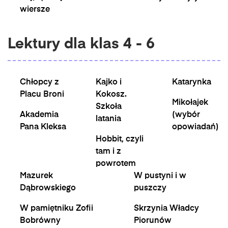
wiersze
Lektury dla klas 4 - 6
Chłopcy z
Kajko i
Katarynka
Placu Broni
Kokosz.
Mikołajek
Szkoła
Akademia
(wybór
latania
Pana Kleksa
opowiadań)
Hobbit, czyli
tam i z
powrotem
Mazurek
W pustyni i w
Dąbrowskiego
puszczy
W pamiętniku Zofii
Skrzynia Władcy
Bobrówny
Piorunów