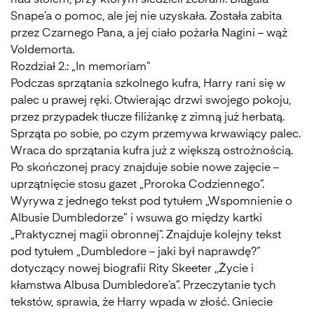
nad stołem, przy którym siedzieli zebrani. Błagała
Snape’a o pomoc, ale jej nie uzyskała. Została zabita
przez Czarnego Pana, a jej ciało pożarła Nagini – wąż
Voldemorta.
Rozdział 2.: „In memoriam”
Podczas sprzątania szkolnego kufra, Harry rani się w
palec u prawej ręki. Otwierając drzwi swojego pokoju,
przez przypadek tłucze filiżankę z zimną już herbatą.
Sprząta po sobie, po czym przemywa krwawiący palec.
Wraca do sprzątania kufra już z większą ostrożnością.
Po skończonej pracy znajduje sobie nowe zajęcie –
uprzątnięcie stosu gazet „Proroka Codziennego”.
Wyrywa z jednego tekst pod tytułem „Wspomnienie o
Albusie Dumbledorze” i wsuwa go między kartki
„Praktycznej magii obronnej”. Znajduje kolejny tekst
pod tytułem „Dumbledore – jaki był naprawdę?”
dotyczący nowej biografii Rity Skeeter ,,Życie i
kłamstwa Albusa Dumbledore’a”. Przeczytanie tych
tekstów, sprawia, że Harry wpada w złość. Gniecie