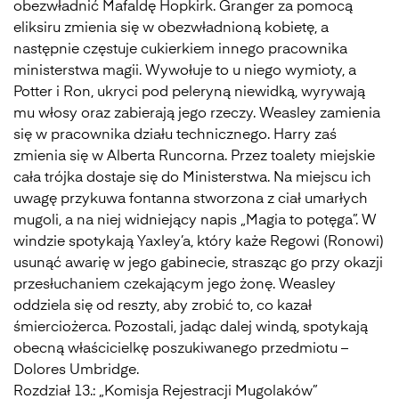
obezwładnić Mafaldę Hopkirk. Granger za pomocą
eliksiru zmienia się w obezwładnioną kobietę, a
następnie częstuje cukierkiem innego pracownika
ministerstwa magii. Wywołuje to u niego wymioty, a
Potter i Ron, ukryci pod peleryną niewidką, wyrywają
mu włosy oraz zabierają jego rzeczy. Weasley zamienia
się w pracownika działu technicznego. Harry zaś
zmienia się w Alberta Runcorna. Przez toalety miejskie
cała trójka dostaje się do Ministerstwa. Na miejscu ich
uwagę przykuwa fontanna stworzona z ciał umarłych
mugoli, a na niej widniejący napis „Magia to potęga”. W
windzie spotykają Yaxley’a, który każe Regowi (Ronowi)
usunąć awarię w jego gabinecie, strasząc go przy okazji
przesłuchaniem czekającym jego żonę. Weasley
oddziela się od reszty, aby zrobić to, co kazał
śmierciożerca. Pozostali, jadąc dalej windą, spotykają
obecną właścicielkę poszukiwanego przedmiotu –
Dolores Umbridge.
Rozdział 13.: „Komisja Rejestracji Mugolaków”