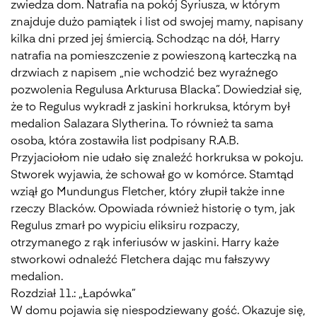
zwiedza dom. Natrafia na pokój Syriusza, w którym
znajduje dużo pamiątek i list od swojej mamy, napisany
kilka dni przed jej śmiercią. Schodząc na dół, Harry
natrafia na pomieszczenie z powieszoną karteczką na
drzwiach z napisem „nie wchodzić bez wyraźnego
pozwolenia Regulusa Arkturusa Blacka”. Dowiedział się,
że to Regulus wykradł z jaskini horkruksa, którym był
medalion Salazara Slytherina. To również ta sama
osoba, która zostawiła list podpisany R.A.B.
Przyjaciołom nie udało się znaleźć horkruksa w pokoju.
Stworek wyjawia, że schował go w komórce. Stamtąd
wziął go Mundungus Fletcher, który złupił także inne
rzeczy Blacków. Opowiada również historię o tym, jak
Regulus zmarł po wypiciu eliksiru rozpaczy,
otrzymanego z rąk inferiusów w jaskini. Harry każe
stworkowi odnaleźć Fletchera dając mu fałszywy
medalion.
Rozdział 11.: „Łapówka”
W domu pojawia się niespodziewany gość. Okazuje się,