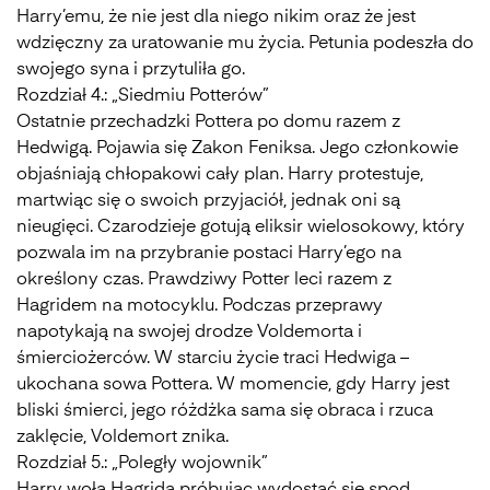
Harry’emu, że nie jest dla niego nikim oraz że jest
wdzięczny za uratowanie mu życia. Petunia podeszła do
swojego syna i przytuliła go.
Rozdział 4.: „Siedmiu Potterów”
Ostatnie przechadzki Pottera po domu razem z
Hedwigą. Pojawia się Zakon Feniksa. Jego członkowie
objaśniają chłopakowi cały plan. Harry protestuje,
martwiąc się o swoich przyjaciół, jednak oni są
nieugięci. Czarodzieje gotują eliksir wielosokowy, który
pozwala im na przybranie postaci Harry’ego na
określony czas. Prawdziwy Potter leci razem z
Hagridem na motocyklu. Podczas przeprawy
napotykają na swojej drodze Voldemorta i
śmierciożerców. W starciu życie traci Hedwiga –
ukochana sowa Pottera. W momencie, gdy Harry jest
bliski śmierci, jego różdżka sama się obraca i rzuca
zaklęcie, Voldemort znika.
Rozdział 5.: „Poległy wojownik”