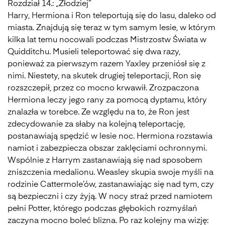
Rozdział 14.: „Złodziej”
Harry, Hermiona i Ron teleportują się do lasu, daleko od
miasta. Znajdują się teraz w tym samym lesie, w którym
kilka lat temu nocowali podczas Mistrzostw Świata w
Quidditchu. Musieli teleportować się dwa razy,
ponieważ za pierwszym razem Yaxley przeniósł się z
nimi. Niestety, na skutek drugiej teleportacji, Ron się
rozszczepił, przez co mocno krwawił. Zrozpaczona
Hermiona leczy jego rany za pomocą dyptamu, który
znalazła w torebce. Ze względu na to, że Ron jest
zdecydowanie za słaby na kolejną teleportację,
postanawiają spędzić w lesie noc. Hermiona rozstawia
namiot i zabezpiecza obszar zaklęciami ochronnymi.
Wspólnie z Harrym zastanawiają się nad sposobem
zniszczenia medalionu. Weasley skupia swoje myśli na
rodzinie Cattermole’ów, zastanawiając się nad tym, czy
są bezpieczni i czy żyją. W nocy straż przed namiotem
pełni Potter, którego podczas głębokich rozmyślań
zaczyna mocno boleć blizna. Po raz kolejny ma wizję: