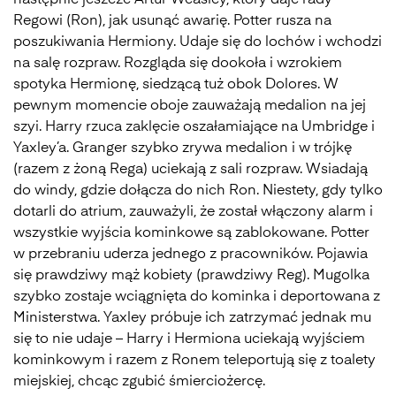
następnie jeszcze Artur Weasley, który daje rady
Regowi (Ron), jak usunąć awarię. Potter rusza na
poszukiwania Hermiony. Udaje się do lochów i wchodzi
na salę rozpraw. Rozgląda się dookoła i wzrokiem
spotyka Hermionę, siedzącą tuż obok Dolores. W
pewnym momencie oboje zauważają medalion na jej
szyi. Harry rzuca zaklęcie oszałamiające na Umbridge i
Yaxley’a. Granger szybko zrywa medalion i w trójkę
(razem z żoną Rega) uciekają z sali rozpraw. Wsiadają
do windy, gdzie dołącza do nich Ron. Niestety, gdy tylko
dotarli do atrium, zauważyli, że został włączony alarm i
wszystkie wyjścia kominkowe są zablokowane. Potter
w przebraniu uderza jednego z pracowników. Pojawia
się prawdziwy mąż kobiety (prawdziwy Reg). Mugolka
szybko zostaje wciągnięta do kominka i deportowana z
Ministerstwa. Yaxley próbuje ich zatrzymać jednak mu
się to nie udaje – Harry i Hermiona uciekają wyjściem
kominkowym i razem z Ronem teleportują się z toalety
miejskiej, chcąc zgubić śmierciożercę.