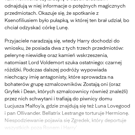
odnajdują w niej informacje o potężnych magicznych
przedmiotach. Okazuje się, że spotkanie z
Ksenofiliusiem było pułapką, w której ten brał udział, bo
chciał odzyskać córkę Lunę.
Przyjaciele naradzają się, wtedy Harry dochodzi do
wniosku, że posiada dwa z tych trzech przedmiotów:
pelerynę niewidkę oraz kamień wskrzeszenia,
natomiast Lord Voldemort szuka ostatniego: czarnej
różdżki. Podczas dalszej podróży wypowiada
niechcący imię antagonisty, które sprowadza na
bohaterów grupę szmalcowników. Zostają oni (oraz
Gryfek i Dean, których szmalcownicy również znaleźli)
przez nich schwytani i trafiają do piwnicy domu
Lucjusza Malfoy’a, gdzie znajdują się też Luna Lovegood
i pan Ollivander. Bellatrix Lestrange torturuje Hermionę.
Niespodziewanie pojawia się Zgredek, który deportuje
wszystkich poza Ronem i Harry’