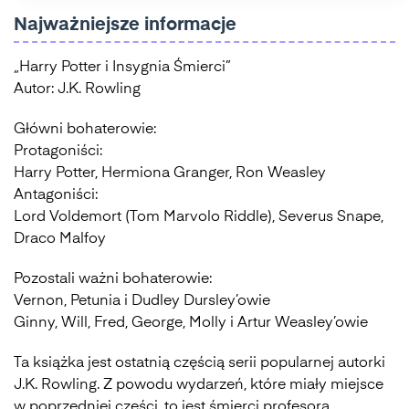
Najważniejsze informacje
„Harry Potter i Insygnia Śmierci”
Autor: J.K. Rowling
Główni bohaterowie:
Protagoniści:
Harry Potter, Hermiona Granger, Ron Weasley
Antagoniści:
Lord Voldemort (Tom Marvolo Riddle), Severus Snape,
Draco Malfoy
Pozostali ważni bohaterowie:
Vernon, Petunia i Dudley Dursley’owie
Ginny, Will, Fred, George, Molly i Artur Weasley’owie
Ta książka jest ostatnią częścią serii popularnej autorki
J.K. Rowling. Z powodu wydarzeń, które miały miejsce
w poprzedniej części, to jest śmierci profesora