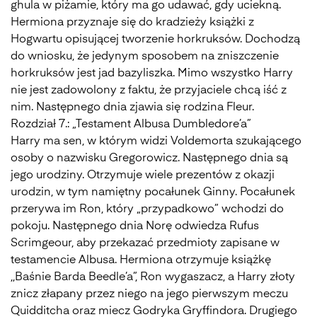
ghula w piżamie, który ma go udawać, gdy uciekną.
Hermiona przyznaje się do kradzieży książki z
Hogwartu opisującej tworzenie horkruksów. Dochodzą
do wniosku, że jedynym sposobem na zniszczenie
horkruksów jest jad bazyliszka. Mimo wszystko Harry
nie jest zadowolony z faktu, że przyjaciele chcą iść z
nim. Następnego dnia zjawia się rodzina Fleur.
Rozdział 7.: „Testament Albusa Dumbledore’a”
Harry ma sen, w którym widzi Voldemorta szukającego
osoby o nazwisku Gregorowicz. Następnego dnia są
jego urodziny. Otrzymuje wiele prezentów z okazji
urodzin, w tym namiętny pocałunek Ginny. Pocałunek
przerywa im Ron, który „przypadkowo” wchodzi do
pokoju. Następnego dnia Norę odwiedza Rufus
Scrimgeour, aby przekazać przedmioty zapisane w
testamencie Albusa. Hermiona otrzymuje książkę
,,Baśnie Barda Beedle’a”, Ron wygaszacz, a Harry złoty
znicz złapany przez niego na jego pierwszym meczu
Quidditcha oraz miecz Godryka Gryffindora. Drugiego