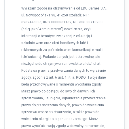
Wyrażam zgodę na otrzymywanie od EDU Games S.A.,
ul. Nowopogońska 98, 41-250 Czeladź, NIP:
6252475036, KRS: 0000861152, REGON: 387109330
(dalej jako "Administrator") newslettera, czyli
informacji o tematyce związanej z edukacją i
szkolnictwem oraz ofert handlowych lub/ i
reklamowych za pośrednictwem komunikacji e-mail i
telefonicznej. Podanie danych jest dobrowolne, ale
niezbędne do otrzymywania newslettera lub/i ofert.
Podstawa prawna przetwarzania danych to wyrażenie
zgody, zgodnie z art. 6 ust. 1 lit. a. RODO. Twoje dane
będą przechowywane o momentu wycofania zgody.
Masz prawo do dostępu do swoich danych, ich
sprostowania, usunięcia, ograniczenia przetwarzania,
prawo do przenoszenia danych, prawo do wniesienia
sprzeciwu wobec przetwarzania, a także prawo do
wniesienia skargi do organu nadzorczego. Masz
prawo wycofać swoją zgodę w dowolnym momencie,