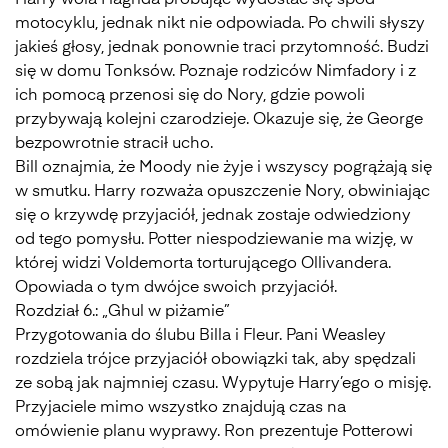
Harry woła Hagrida próbując wydostać się spod
motocyklu, jednak nikt nie odpowiada. Po chwili słyszy
jakieś głosy, jednak ponownie traci przytomność. Budzi
się w domu Tonksów. Poznaje rodziców Nimfadory i z
ich pomocą przenosi się do Nory, gdzie powoli
przybywają kolejni czarodzieje. Okazuje się, że George
bezpowrotnie stracił ucho.
Bill oznajmia, że Moody nie żyje i wszyscy pogrążają się
w smutku. Harry rozważa opuszczenie Nory, obwiniając
się o krzywdę przyjaciół, jednak zostaje odwiedziony
od tego pomysłu. Potter niespodziewanie ma wizję, w
której widzi Voldemorta torturującego Ollivandera.
Opowiada o tym dwójce swoich przyjaciół.
Rozdział 6.: „Ghul w piżamie”
Przygotowania do ślubu Billa i Fleur. Pani Weasley
rozdziela trójce przyjaciół obowiązki tak, aby spędzali
ze sobą jak najmniej czasu. Wypytuje Harry’ego o misję.
Przyjaciele mimo wszystko znajdują czas na
omówienie planu wyprawy. Ron prezentuje Potterowi