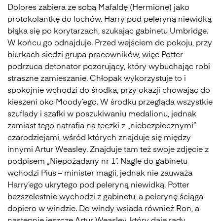
Dolores zabiera ze sobą Mafaldę (Hermionę) jako
protokolantkę do lochów. Harry pod peleryną niewidką
błąka się po korytarzach, szukając gabinetu Umbridge.
W końcu go odnajduje. Przed wejściem do pokoju, przy
biurkach siedzi grupa pracowników, więc Potter
podrzuca detonator pozorujący, który wybuchając robi
straszne zamieszanie. Chłopak wykorzystuje to i
spokojnie wchodzi do środka, przy okazji chowając do
kieszeni oko Moody’ego. W środku przegląda wszystkie
szuflady i szafki w poszukiwaniu medalionu, jednak
zamiast tego natrafia na teczki z „niebezpiecznymi”
czarodziejami, wśród których znajduje się między
innymi Artur Weasley. Znajduje tam też swoje zdjęcie z
podpisem „Niepożądany nr 1”. Nagle do gabinetu
wchodzi Pius – minister magii, jednak nie zauważa
Harry’ego ukrytego pod peleryną niewidką. Potter
bezszelestnie wychodzi z gabinetu, a pelerynę ściąga
dopiero w windzie. Do windy wsiada również Ron, a