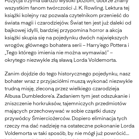
Pozycja trzyma bardzo wysoki poziom, dobrze znany
wszystkim fanom twórczości J. K. Rowling. Lektura tej
książki kolejny raz pozwala czytelnikom przenieść do
świata magii i czarodziejów. Świat ten jest już daleki od
bajkowej idylli, bardziej przypomina horror a akcja
książki skupia się na pojedynku dwóch największych
wrogów, głównego bohatera serii – Harry’ego Pottera i
„Tego którego imienia nie można wymawiać” –
okrytego niezwykle złą sławą Lorda Voldemorta.
Zanim dojdzie do tego historycznego pojedynku, nasz
bohater wraz z przyjaciółmi muszą wykonać niezwykle
trudną misję, zleconą przez wielkiego czarodzieja
Albusa Dumbledore’a. Zadaniem tym jest odszukanie i
zniszczenie horkruksów, tajemniczych przedmiotów
mających przechowywać w sobie cząstki duszy
przywódcy Śmierciożerców. Dopiero eliminacja tych
rzeczy ma dać nadzieję na ostateczne pokonanie Lorda
Voldemorta w taki sposób, by nie mógł już powrócić…