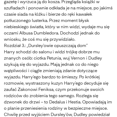
gazetę i wyrzuca ją do kosza. Przegląda książki w
szufladach i ponownie odkłada je na miejsce, po jakimś
czasie siada na łóżku i bierze do ręki kawałek
potłuczonego lusterka. Przez moment błysk
niebieskiego światła, który w nim widzi, wydaje mu się
oczami Albusa Dumbledora. Dochodzi jednak do
wniosku, że coś mu się przywidziało.
Rozdział 3.: „Dursley’owie opuszczają dom”
Harry schodzi do salonu i widzi trójkę dobrze mu
znanych osób: ciotka Petunia, wuj Vernon i Dudley
szykują się do wyjazdu. Mają jednak co do niego
wątpliwości i ciągle zmieniają zdanie dotyczące
wyjazdu. Harry’ego bardzo to śmieszy. Po krótkiej
rozmowie, wystraszony kuzyn Harry’ego decyduje się
zaufać Zakonowi Feniksa, czym przekonuje swoich
rodziców do zrobienia tego samego. Rozlega się
dzwonek do drzwi – to Dedalus i Hestia. Opowiadają im
o planie przeniesienia rodziny w bezpieczne miejsce.
Chwilę przed wyjściem Dursley’ów, Dudley powiedział