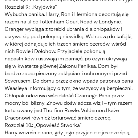
ucieczkę. Ministerstwo upadło, a minister Rufus nie żyje.
Rozdział 9.: „Kryjówka”
Wybucha panika. Harry, Ron i Hermiona deportują się
razem na ulicę Tottenham Court Road w Londynie.
Granger wyciąga z torebki ubrania dla chłopaków i
ukrywa się pod peleryną niewidką. Wchodzą do kafejki,
w której odnajduje ich trzech śmierciożerców, wśród
nich Rowle i Dołohow. Przyjaciele pokonują
napastników i usuwają im pamięć, po czym ukrywają
się w kwaterze głównej Zakonu Feniksa. Dom był
bardzo zabezpieczony zaklęciami ochronnymi przed
Severusem. Do domu przez okno wpada patronus pana
Weasleya informujący o tym, że wszyscy są bezpieczni.
Chłopak odczuwa wściekłość Czarnego Pana przez
mocny ból blizny. Znowu doświadcza wizji – tym razem
torturowany jest Thorfinn Rowle. Voldemord każe
Draconowi również torturować śmierciożercę.
Rozdział 10.: „Opowieść Stworka”
Harry wcześnie rano, gdy jego przyjaciele jeszcze śpią,