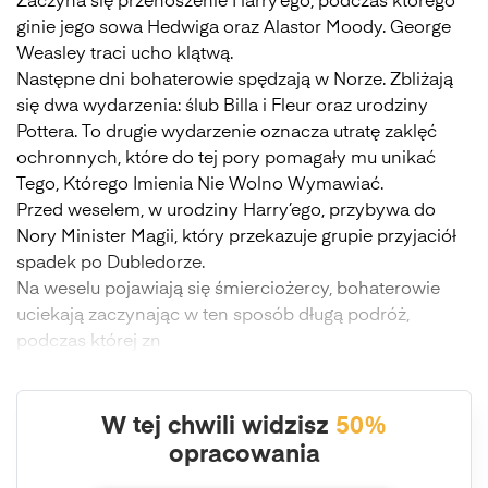
Zaczyna się przenoszenie Harry’ego, podczas którego
ginie jego sowa Hedwiga oraz Alastor Moody. George
Weasley traci ucho klątwą.
Następne dni bohaterowie spędzają w Norze. Zbliżają
się dwa wydarzenia: ślub Billa i Fleur oraz urodziny
Pottera. To drugie wydarzenie oznacza utratę zaklęć
ochronnych, które do tej pory pomagały mu unikać
Tego, Którego Imienia Nie Wolno Wymawiać.
Przed weselem, w urodziny Harry’ego, przybywa do
Nory Minister Magii, który przekazuje grupie przyjaciół
spadek po Dubledorze.
Na weselu pojawiają się śmierciożercy, bohaterowie
uciekają zaczynając w ten sposób długą podróż,
podczas której zn
W tej chwili widzisz
50%
opracowania