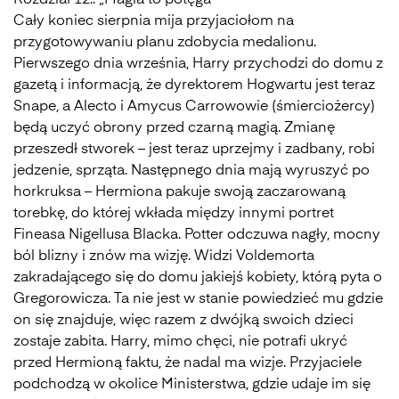
Rozdział 12.: „Magia to potęga”
Cały koniec sierpnia mija przyjaciołom na
przygotowywaniu planu zdobycia medalionu.
Pierwszego dnia września, Harry przychodzi do domu z
gazetą i informacją, że dyrektorem Hogwartu jest teraz
Snape, a Alecto i Amycus Carrowowie (śmierciożercy)
będą uczyć obrony przed czarną magią. Zmianę
przeszedł stworek – jest teraz uprzejmy i zadbany, robi
jedzenie, sprząta. Następnego dnia mają wyruszyć po
horkruksa – Hermiona pakuje swoją zaczarowaną
torebkę, do której wkłada między innymi portret
Fineasa Nigellusa Blacka. Potter odczuwa nagły, mocny
ból blizny i znów ma wizję. Widzi Voldemorta
zakradającego się do domu jakiejś kobiety, którą pyta o
Gregorowicza. Ta nie jest w stanie powiedzieć mu gdzie
on się znajduje, więc razem z dwójką swoich dzieci
zostaje zabita. Harry, mimo chęci, nie potrafi ukryć
przed Hermioną faktu, że nadal ma wizje. Przyjaciele
podchodzą w okolice Ministerstwa, gdzie udaje im się