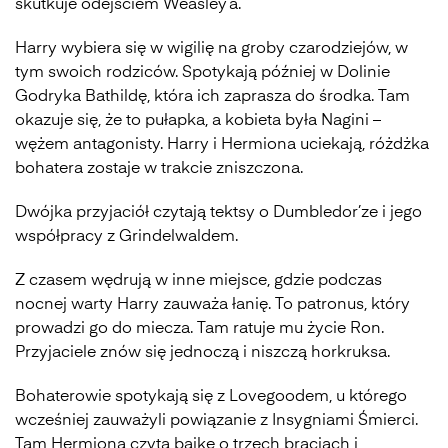
skutkuje odejściem Weasley’a.
Harry wybiera się w wigilię na groby czarodziejów, w
tym swoich rodziców. Spotykają później w Dolinie
Godryka Bathildę, która ich zaprasza do środka. Tam
okazuje się, że to pułapka, a kobieta była Nagini –
wężem antagonisty. Harry i Hermiona uciekają, różdżka
bohatera zostaje w trakcie zniszczona.
Dwójka przyjaciół czytają tektsy o Dumbledor’ze i jego
współpracy z Grindelwaldem.
Z czasem wędrują w inne miejsce, gdzie podczas
nocnej warty Harry zauważa łanię. To patronus, który
prowadzi go do miecza. Tam ratuje mu życie Ron.
Przyjaciele znów się jednoczą i niszczą horkruksa.
Bohaterowie spotykają się z Lovegoodem, u którego
wcześniej zauważyli powiązanie z Insygniami Śmierci.
Tam Hermiona czyta bajkę o trzech braciach i