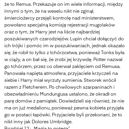
że to Remus. Przekazuje on im wiele informacji, między
innymi o tym, że na weselu nikt nie zginął,
śmierciożercy przejęli kontrolę nad ministerstwem,
powołano specjalną komisję rejestracji mugolaków
oraz o tym, że Harry jest na liście najbardziej
poszukiwanych czarodziejów. Lupin chciał dołączyć do
ich trójki i pomóc im w poszukiwaniach, jednak okazało
się, że robił to tylko z tchórzostwa, ponieważ Tonks była
w ciąży, a on bał się, że zrobi jej krzywdę. Potter nazwał
go tchórzem, przez co oberwał zaklęciem od Remusa.
Panowała napięta atmosfera, przyjaciele krzyczeli na
siebie i Harry miał wyrzuty sumienia. Stworek wrócił
razem z Fletcherem. Po chwilowych szarpaninach i
obezwładnieniu Mundungusa ustalono, że okradł on
parę domów z pamiątek. Dowiedzieli się również, że nie
ma on już medalionu, ponieważ pewna kobieta przyjęła
go w postaci łapówki. Przyjaciele byli przekonani, że to
nikt inny jak Dolores Umbridge.