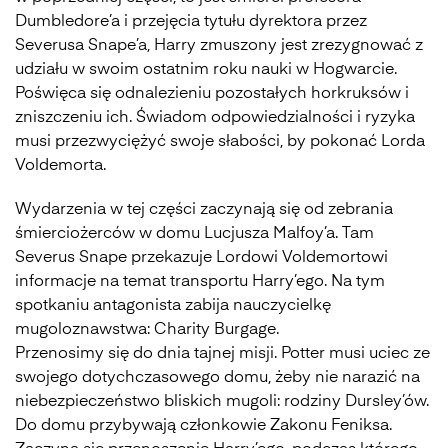
Dumbledore’a i przejęcia tytułu dyrektora przez
Severusa Snape’a, Harry zmuszony jest zrezygnować z
udziału w swoim ostatnim roku nauki w Hogwarcie.
Poświęca się odnalezieniu pozostałych horkruksów i
zniszczeniu ich. Świadom odpowiedzialności i ryzyka
musi przezwyciężyć swoje słabości, by pokonać Lorda
Voldemorta.
Wydarzenia w tej części zaczynają się od zebrania
śmierciożerców w domu Lucjusza Malfoy’a. Tam
Severus Snape przekazuje Lordowi Voldemortowi
informacje na temat transportu Harry’ego. Na tym
spotkaniu antagonista zabija nauczycielkę
mugoloznawstwa: Charity Burgage.
Przenosimy się do dnia tajnej misji. Potter musi uciec ze
swojego dotychczasowego domu, żeby nie narazić na
niebezpieczeństwo bliskich mugoli: rodziny Dursley’ów.
Do domu przybywają członkowie Zakonu Feniksa.