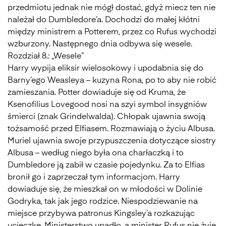
przedmiotu jednak nie mógł dostać, gdyż miecz ten nie
należał do Dumbledore’a. Dochodzi do małej kłótni
między ministrem a Potterem, przez co Rufus wychodzi
wzburzony. Następnego dnia odbywa się wesele.
Rozdział 8.: „Wesele”
Harry wypija eliksir wielosokowy i upodabnia się do
Barny’ego Weasleya – kuzyna Rona, po to aby nie robić
zamieszania. Potter dowiaduje się od Kruma, że
Ksenofilius Lovegood nosi na szyi symbol insygniów
śmierci (znak Grindelwalda). Chłopak ujawnia swoją
tożsamość przed Elfiasem. Rozmawiają o życiu Albusa.
Muriel ujawnia swoje przypuszczenia dotyczące siostry
Albusa – według niego była ona charłaczką i to
Dumbledore ją zabił w czasie pojedynku. Za to Elfias
bronił go i zaprzeczał tym informacjom. Harry
dowiaduje się, że mieszkał on w młodości w Dolinie
Godryka, tak jak jego rodzice. Niespodziewanie na
miejsce przybywa patronus Kingsley’a rozkazując