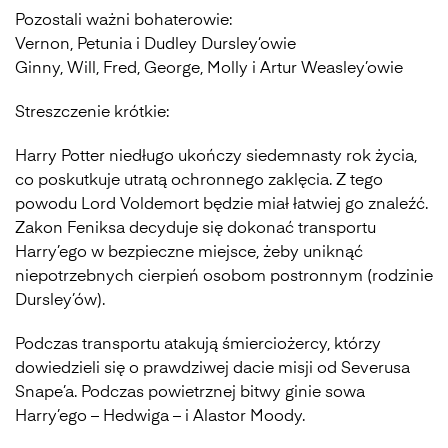
Pozostali ważni bohaterowie:
Vernon, Petunia i Dudley Dursley’owie
Ginny, Will, Fred, George, Molly i Artur Weasley’owie
Streszczenie krótkie:
Harry Potter niedługo ukończy siedemnasty rok życia,
co poskutkuje utratą ochronnego zaklęcia. Z tego
powodu Lord Voldemort będzie miał łatwiej go znaleźć.
Zakon Feniksa decyduje się dokonać transportu
Harry’ego w bezpieczne miejsce, żeby uniknąć
niepotrzebnych cierpień osobom postronnym (rodzinie
Dursley’ów).
Podczas transportu atakują śmierciożercy, którzy
dowiedzieli się o prawdziwej dacie misji od Severusa
Snape’a. Podczas powietrznej bitwy ginie sowa
Harry’ego – Hedwiga – i Alastor Moody.