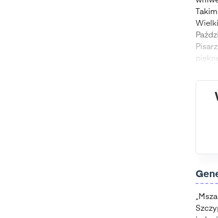
wniwe
Takim
Wielk
Paźdz
Pisar
piękn
Gene
„Msza
Szczyp