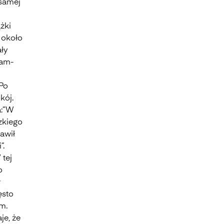
 samej
żki
 około
ały
nam-
 Po
kój.
a:”W
zkiego
awił
”.
 tej
o
w
ęsto
m.
je, że