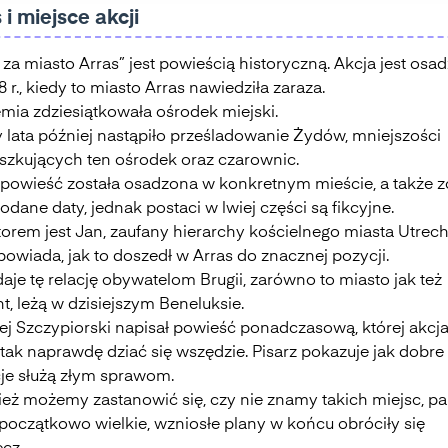
 i miejsce akcji
 za miasto Arras” jest powieścią historyczną. Akcja jest osa
 r., kiedy to miasto Arras nawiedziła zaraza.
mia zdziesiątkowała ośrodek miejski.
y lata później nastąpiło prześladowanie Żydów, mniejszości
szkujących ten ośrodek oraz czarownic.
powieść została osadzona w konkretnym mieście, a także z
podane daty, jednak postaci w lwiej części są fikcyjne.
orem jest Jan, zaufany hierarchy kościelnego miasta Utrech
owiada, jak to doszedł w Arras do znacznej pozycji.
aje tę relację obywatelom Brugii, zarówno to miasto jak też
t, leżą w dzisiejszym Beneluksie.
ej Szczypiorski napisał powieść ponadczasową, której akcj
tak naprawdę dziać się wszędzie. Pisarz pokazuje jak dobre
cje służą złym sprawom.
eż możemy zastanowić się, czy nie znamy takich miejsc, pa
 początkowo wielkie, wzniosłe plany w końcu obróciły się