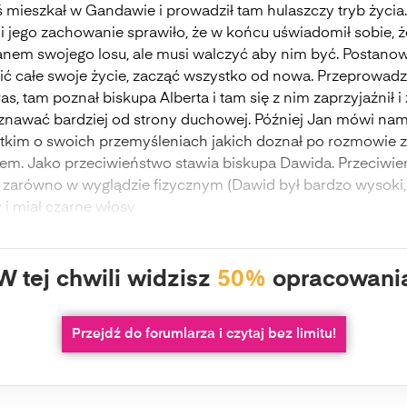
ś mieszkał w Gandawie i prowadził tam hulaszczy tryb życia.
i jego zachowanie sprawiło, że w końcu uświadomił sobie, ż
panem swojego losu, ale musi walczyć aby nim być. Postanow
ić całe swoje życie, zacząć wszystko od nowa. Przeprowadzi
as, tam poznał biskupa Alberta i tam się z nim zaprzyjaźnił i
znawać bardziej od strony duchowej. Później Jan mówi na
tkim o swoich przemyśleniach jakich doznał po rozmowie z
tem. Jako przeciwieństwo stawia biskupa Dawida. Przeciwi
 zarówno w wyglądzie fizycznym (Dawid był bardzo wysoki,
 i miał czarne włosy
W tej chwili widzisz
50%
opracowani
Przejdź do forumlarza i czytaj bez limitu!