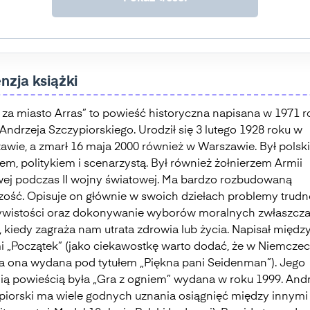
nzja książki
 za miasto Arras” to powieść historyczna napisana w 1971 r
Andrzeja Szczypiorskiego. Urodził się 3 lutego 1928 roku w
awie, a zmarł 16 maja 2000 również w Warszawie. Był polsk
em, politykiem i scenarzystą. Był również żołnierzem Armii
ej podczas II wojny światowej. Ma bardzo rozbudowaną
zość. Opisuje on głównie w swoich dziełach problemy trudno
ywistości oraz dokonywanie wyborów moralnych zwłaszcz
 kiedy zagraża nam utrata zdrowia lub życia. Napisał międz
i „Początek” (jako ciekawostkę warto dodać, że w Niemcze
ła ona wydana pod tytułem „Piękna pani Seidenman”). Jego
nią powieścią była „Gra z ogniem” wydana w roku 1999. Andr
piorski ma wiele godnych uznania osiągnięć między innymi