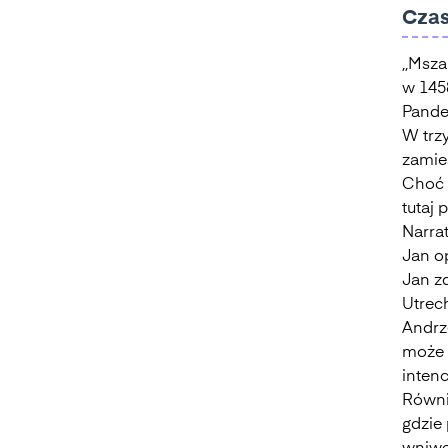
Czas
,,Msza
w 1458
Pande
W trz
zamie
Choć 
tutaj 
Narrat
Jan op
Jan zd
Utrech
Andrz
może 
inten
Równi
gdzie