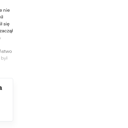
e nie
ił
ł się
 zaczął
m
eństwo
 był
a