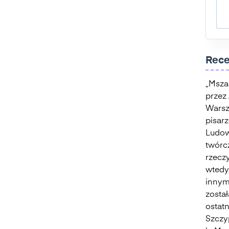
Rece
„Msza
przez 
Warsz
pisarz
Ludow
twórc
rzecz
wtedy,
innym
zosta
ostat
Szczy