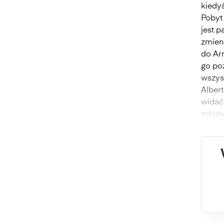
kiedy
Pobyt 
jest 
zmien
do Arr
go po
wszys
Alber
widać
młody