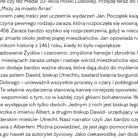
ite czy też Medal 10- lecia Polski Ludowej). Przejdę teraz do
 „Mszy za miasto Arras”.
orem całej treści jest uczestnik wydarzeń Jan. Początek ksią
czyna pewnego rodzaju zaraza, która rozpoczęła się wiosną
458. Zaraza bardzo szybko się rozprzestrzenia, gdyż w niec
ąc zmarło około jednej piątej mieszkańców. Jan opowiada 
nikom historię z 1461 roku, kiedy to było największe
ladowanie Żydów i czarownic, zmyślone herezje i zbrodnie.
h miesiącach zaraza ustaje i nastaje wśród mieszkańców spo
tor dodaje bardzo ważne słowa, które dają dużo do myśleni
 czas potem Dawid, biskup Utrechtu, bastard księcia burgund
 Dobrego – unieważnił wszystkie procesy o czary i pobłogosł
 Te właśnie wydarzenia stanowią kanwę niniejszej opowieści
 wspomnieć o tym, co w każdej czyli główni bohaterowie. W
ce występuje ich tylko dwóch. Jednym z nich jest biskup teg
eczka o imieniu Albert, a drugim biskup Dawid- urzędujący 
erskim mieście- Utrecht. Nasz narrator czyli Jan bardzo cz
wia z Albertem. Można powiedzieć, że jest jego pomocnikie
 go nawet za autorytet życiowy. Jako ciekawostkę Jan doda