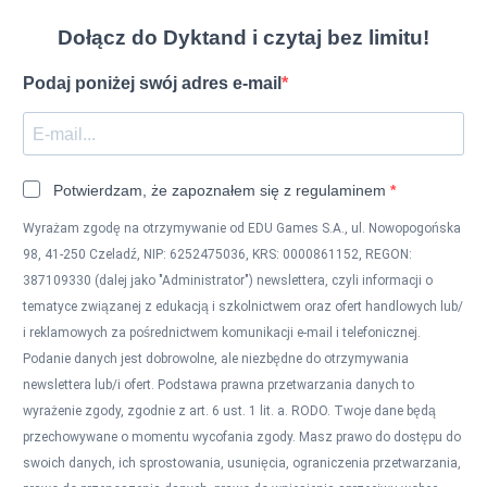
Dołącz do Dyktand i czytaj bez limitu!
Podaj poniżej swój adres e-mail
Potwierdzam, że zapoznałem się z regulaminem
Wyrażam zgodę na otrzymywanie od EDU Games S.A., ul. Nowopogońska
98, 41-250 Czeladź, NIP: 6252475036, KRS: 0000861152, REGON:
387109330 (dalej jako "Administrator") newslettera, czyli informacji o
tematyce związanej z edukacją i szkolnictwem oraz ofert handlowych lub/
i reklamowych za pośrednictwem komunikacji e-mail i telefonicznej.
Podanie danych jest dobrowolne, ale niezbędne do otrzymywania
newslettera lub/i ofert. Podstawa prawna przetwarzania danych to
wyrażenie zgody, zgodnie z art. 6 ust. 1 lit. a. RODO. Twoje dane będą
przechowywane o momentu wycofania zgody. Masz prawo do dostępu do
swoich danych, ich sprostowania, usunięcia, ograniczenia przetwarzania,