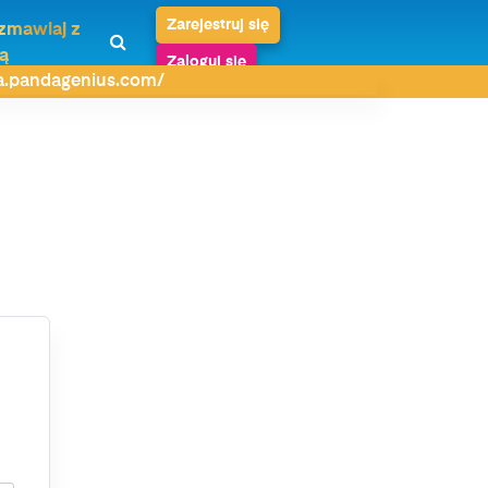
Zarejestruj się
zmawiaj z
ą
Zaloguj się
da.pandagenius.com/