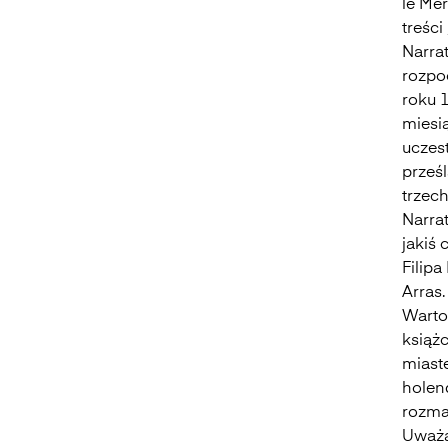
le Mer
treści
Narrat
rozpo
roku 1
miesi
uczest
prześ
trzec
Narra
jakiś
Filipa
Arras.
Warto
książ
miast
holend
rozma
Uważa