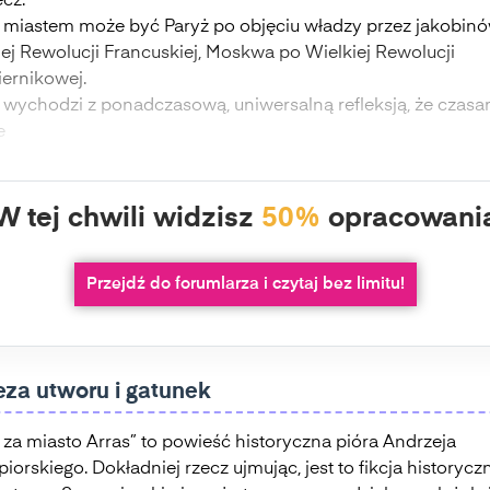
cz.
 miastem może być Paryż po objęciu władzy przez jakobin
iej Rewolucji Francuskiej, Moskwa po Wielkiej Rewolucji
iernikowej.
z wychodzi z ponadczasową, uniwersalną refleksją, że czasa
e
W tej chwili widzisz
50%
opracowani
Przejdź do forumlarza i czytaj bez limitu!
za utworu i gatunek
 za miasto Arras” to powieść historyczna pióra Andrzeja
iorskiego. Dokładniej rzecz ujmując, jest to fikcja historyczn