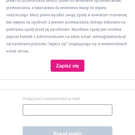
prawo do przenoszenia danych, prawo do wniesienia sprzeciwu wobec
przetwarzania, a także prawo do wniesienia skargi do organu
nadzorczego. Masz prawo wycofać swoją zgodę w dowolnym momencie,
bez wpływu na zgodność z prawem przetwarzania, którego dokonano na
podstawie zgody przed jej wycofaniem. Wycofanie zgody jest możliwe
poprzez kontakt z Administratorem na adres e-mail:
admin@dyktanda.pl
lub naciśniecie przycisku "wypisz się" znajdującego się w wiadomościach
e-mail od nas.
Zapisz się
Podaj kod z wiadomości e-mail