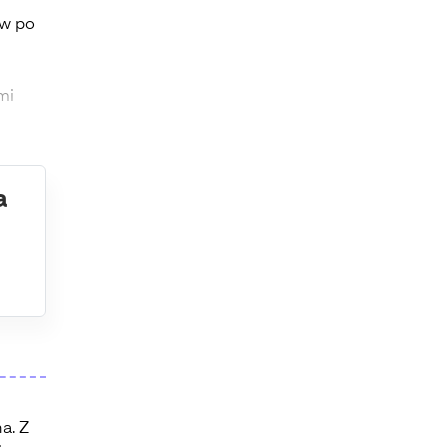
ów po
mi
a
a. Z