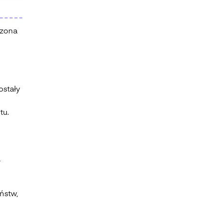
dzona
ostały
tu.
a
ństw,