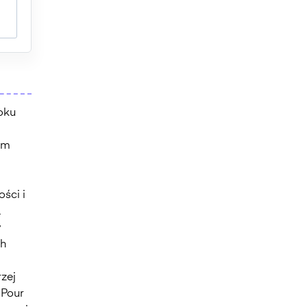
oku
im
ści i
a
y
ch
zej
 Pour