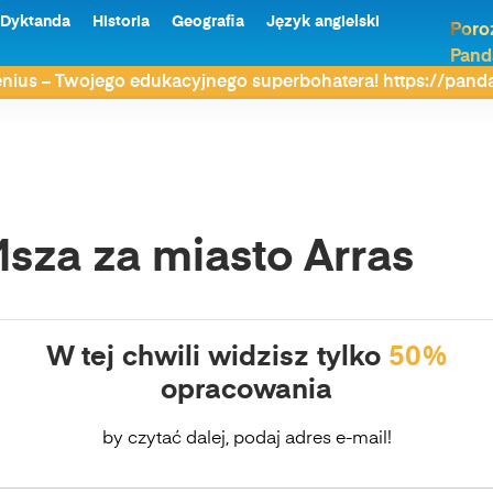
Dyktanda
Historia
Geografia
Język angielski
Poro
Pand
nius – Twojego edukacyjnego superbohatera! https://pan
sza za miasto Arras
W tej chwili widzisz tylko
50%
opracowania
by czytać dalej, podaj adres e-mail!