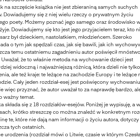
 Narodów Świata.
k na szczęście książka nie jest zbieraniną samych suchych
w. Dowiadujemy się z niej wielu rzeczy o prywatnym życiu
ego poety. Możemy poznać jego samego oraz środowisko 
żyje. Dowiadujemy się kto jest jego przyjacielem teraz, kto n
isarz był dzieckiem, nastolatkiem, młodzieńcem. Szeroko
da o tym jak spędzali czas, jak się bawili, jak ich wychowy
zcza temu ostatniemu zagadnieniu autor poświęcił mnóstw
. Uważał, że to właśnie metoda na wychowanie dzieci jest
dziej widoczną i najważniejszą różnicą, która dzieli nie tylko
nia, ale też kraje: te leżące na zachodzie Europy i te leżące n
dzie. Cały jeden rozdział-esej jest poświęcony wychowaniu
e więc przyznać, że autor uważał to za naprawdę bardzo, al
o ważny temat.
a składa się z 18 rozdziałów-esejów. Poniżej je wypisuję, a 
sach, krótko streszczę co można znaleźć w konkretnym roz
nę te, które nie dają nam informacji o życiu autora, dotyczy
cza tych ostatnich.
ce urodzenia (rozdział mówi o Litwie, czasie w którym Czesł