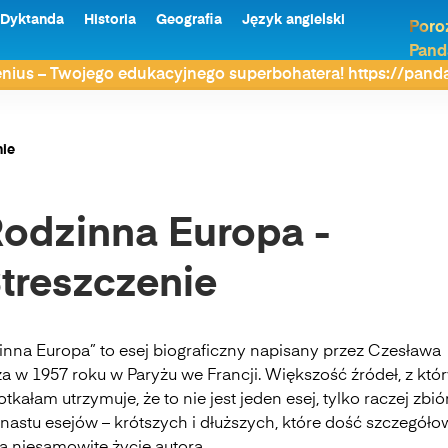
Dyktanda
Historia
Geografia
Język angielski
Poro
Pand
nius – Twojego edukacyjnego superbohatera! https://pan
nie
odzinna Europa -
treszczenie
inna Europa” to esej biograficzny napisany przez Czesława
a w 1957 roku w Paryżu we Francji. Większość źródeł, z któ
otkałam utrzymuje, że to nie jest jeden esej, tylko raczej zbió
nastu esejów – krótszych i dłuższych, które dość szczegół