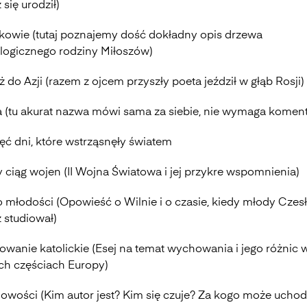
 się urodził)
kowie (tutaj poznajemy dość dokładny opis drzewa
logicznego rodziny Miłoszów)
 do Azji (razem z ojcem przyszły poeta jeździł w głąb Rosji)
 (tu akurat nazwa mówi sama za siebie, nie wymaga koment
ęć dni, które wstrząsnęły światem
 ciąg wojen (II Wojna Światowa i jej przykre wspomnienia)
o młodości (Opowieść o Wilnie i o czasie, kiedy młody Czes
 studiował)
wanie katolickie (Esej na temat wychowania i jego różnic 
ch częściach Europy)
owości (Kim autor jest? Kim się czuje? Za kogo może uchod