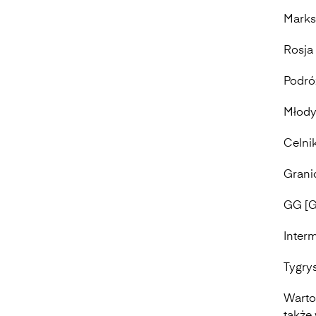
Marks
Rosja
Podró
Młody 
Celni
Grani
GG [G
Inter
Tygry
Warto