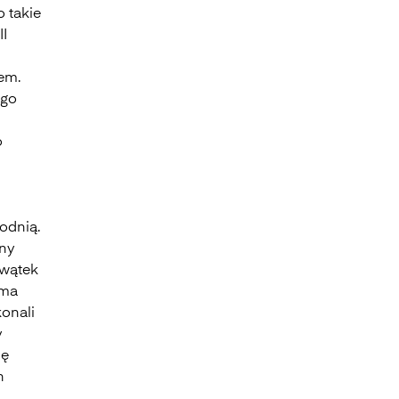
o takie
II
em.
ego
o
odnią.
jny
 wątek
oma
onali
y
ię
h