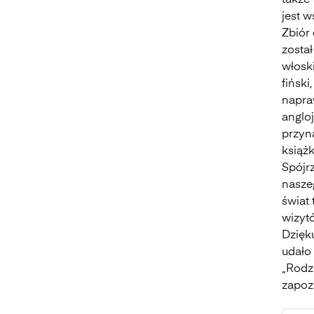
także 
jest 
Zbiór
zosta
włoski
fiński
napra
anglo
przyn
książ
Spójrz
nasze
świat
wizyt
Dzięk
udało
„Rodz
zapozn