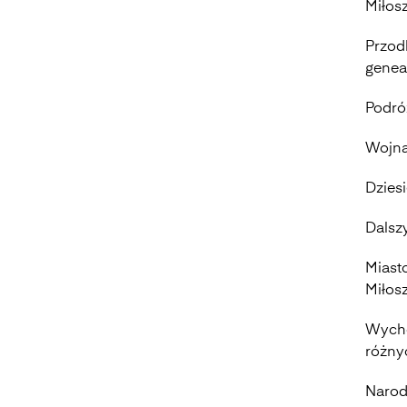
Miłosz
Przod
genea
Podróż
Wojna
Dziesi
Dalszy
Miast
Miłosz
Wycho
różny
Narod