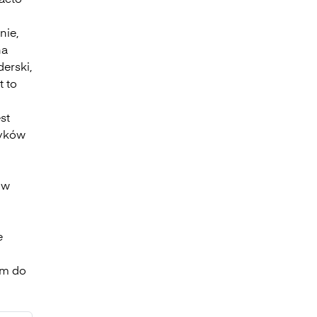
facto
nie,
na
derski,
t to
st
zyków
 w
e
am do