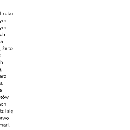
1 roku
wym
nym
ych
ia
 że to
z
ch
ą.
arz
wa
a
etów
ach
ił się
stwo
marł.