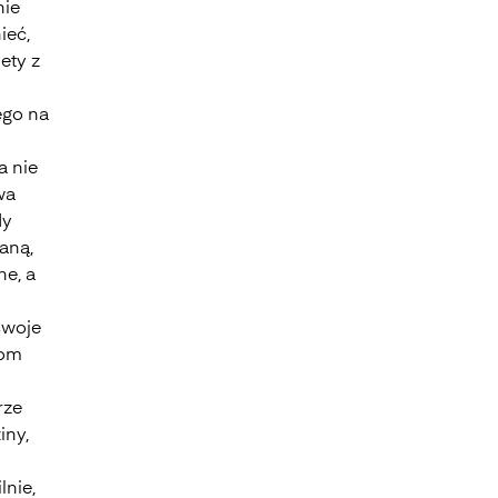
nie
ieć,
ety z
ego na
a nie
wa
dy
ianą,
ne, a
swoje
com
rze
iny,
lnie,