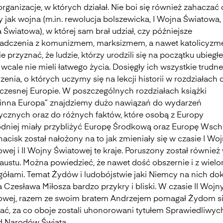
organizacje, w których działał. Nie boi się również zahaczać 
 jak wojna (m.in. rewolucja bolszewicka, I Wojna Światowa, 
Światowa), w której sam brał udział, czy późniejsze
adczenia z komunizmem, marksizmem, a nawet katolicyzm
e przyznać, że ludzie, którzy urodzili się na początku ubiegł
wcale nie mieli łatwego życia. Dosięgły ich wszystkie trudne
enia, o których uczymy się na lekcji historii w rozdziałach 
czesnej Europie. W poszczególnych rozdziałach książki
inna Europa” znajdziemy dużo nawiązań do wydarzeń
rycznych oraz do różnych faktów, które osobą z Europy
dniej miały przybliżyć Europę Środkową oraz Europę Wsch
acisk został nałożony na to jak zmieniały się w czasie I Wo
wej i II Wojny Światowej te kraje. Poruszony został również
austu. Można powiedzieć, że nawet dość obszernie i z wiel
gółami. Temat Żydów i ludobójstwie jaki Niemcy na nich dok
a Czesława Miłosza bardzo przykry i bliski. W czasie II Wojn
owej, razem ze swoim bratem Andrzejem pomagał Żydom s
ać, za co oboje zostali uhonorowani tytułem Sprawiedliwyc