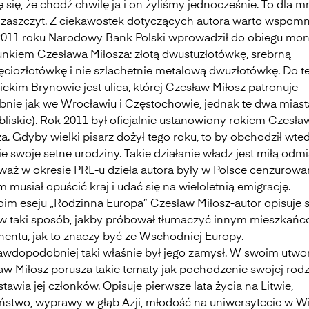
 się, że chodź chwilę ja i on żyliśmy jednocześnie. To dla m
i zaszczyt. Z ciekawostek dotyczących autora warto wspomn
2011 roku Narodowy Bank Polski wprowadził do obiegu mon
unkiem Czesława Miłosza: złotą dwustuzłotówkę, srebrną
ięciozłotówkę i nie szlachetnie metalową dwuzłotówkę. Do t
ckim Brynowie jest ulica, której Czesław Miłosz patronuje
bnie jak we Wrocławiu i Częstochowie, jednak te dwa miast
bliskie). Rok 2011 był oficjalnie ustanowiony rokiem Czesła
a. Gdyby wielki pisarz dożył tego roku, to by obchodził wte
e swoje setne urodziny. Takie działanie władz jest miłą odm
waż w okresie PRL-u dzieła autora były w Polsce cenzurowa
 musiał opuścić kraj i udać się na wieloletnią emigrację.
im eseju „Rodzinna Europa” Czesław Miłosz-autor opisuje 
 w taki sposób, jakby próbował tłumaczyć innym mieszkań
nentu, jak to znaczy być ze Wschodniej Europy.
awdopodobniej taki właśnie był jego zamysł. W swoim utwo
aw Miłosz porusza takie tematy jak pochodzenie swojej rodz
tawia jej członków. Opisuje pierwsze lata życia na Litwie,
iństwo, wyprawy w głąb Azji, młodość na uniwersytecie w Wi