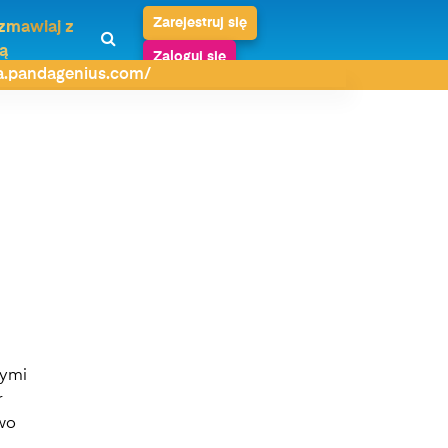
Zarejestruj się
zmawiaj z
ą
Zaloguj się
da.pandagenius.com/
rymi
r
owo