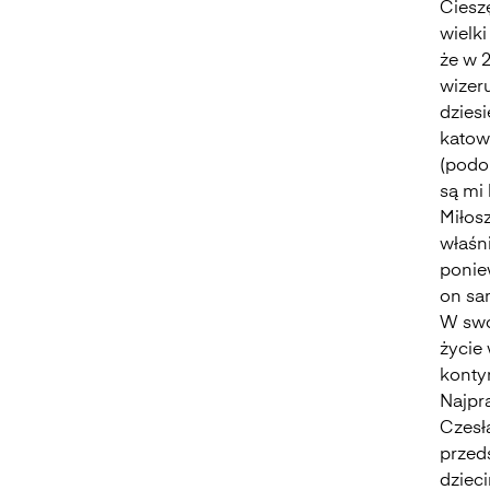
Cieszę
wielk
że w 
wizer
dzies
katowi
(podo
są mi 
Miłosz
właśni
ponie
on sam
W swo
życie
konty
Najpr
Czesł
przeds
dziec