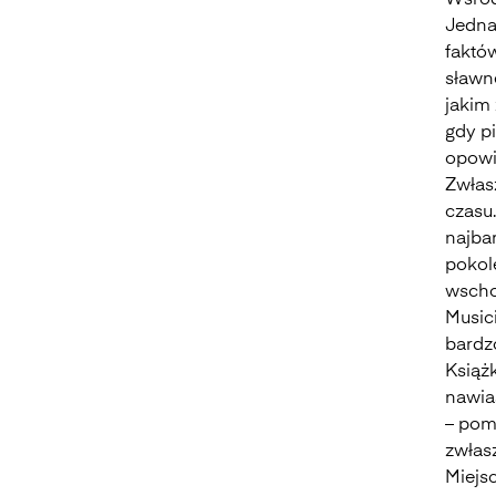
Wśród
Jedna
faktó
sławn
jakim 
gdy p
opowia
Zwłas
czasu
najbar
pokole
wscho
Musici
bardz
Książk
nawia
– pomi
zwłasz
Miejs