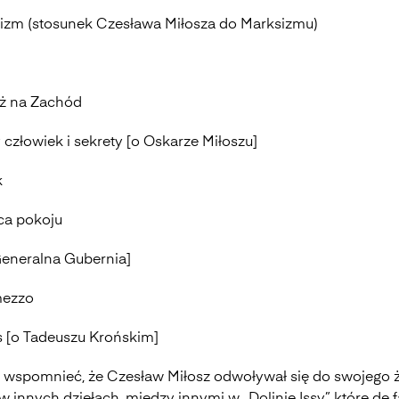
izm (stosunek Czesława Miłosza do Marksizmu)
ż na Zachód
człowiek i sekrety [o Oskarze Miłoszu]
k
ca pokoju
eneralna Gubernia]
mezzo
s [o Tadeuszu Krońskim]
 wspomnieć, że Czesław Miłosz odwoływał się do swojego 