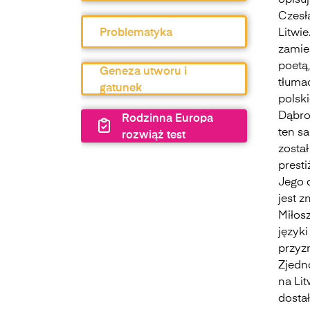
opisuj
Czesł
Problematyka
Litwie
zamie
poetą
Geneza utworu i
tłuma
gatunek
polsk
Dąbro
Rodzinna Europa
ten s
rozwiąż test
został
presti
Jego d
jest 
Miłos
język
przyz
Zjedno
na Li
dostał