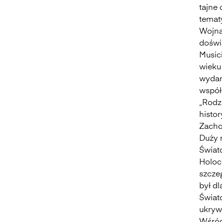
tajne 
tematy
Wojna 
doświ
Musici
wieku 
wydarz
współ
„Rodz
histo
Zacho
Duży n
Świato
Holoc
szcze
był dl
Świat
ukryw