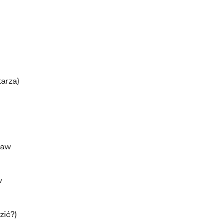
arza)
ław
w
zić?)