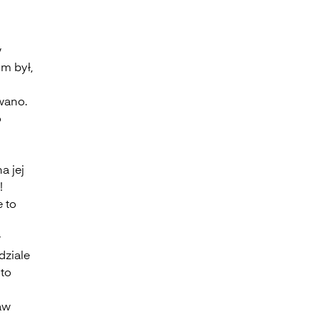
w
im był,
wano.
o
a jej
!
e to
w
dziale
 to
aw