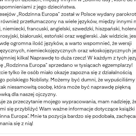
w innych dziełach, między innymi w „Dolinie Issy”, które de 
wspomnieniami z jego dzieciństwa.
 esejów „Rodzinna Europa” został w Polsce wydany parokrot
ł również przetłumaczony na wiele języków, między innymi 
, niemiecki, francuski, angielski, szwedzki, hiszpański, holen
, rosyjski, białoruski, estoński oraz węgierski. Jak widzicie, jes
wdę ogromna ilość języków, a warto wspomnieć, że wersji
języcznych, niemieckojęzycznych oraz włoskojęzycznych je
ajmniej kilka! Naprawdę to duża rzecz! W każdym z tych ję
kę „Rodzinna Europa” sprzedano w tysiącach egzemplarzy!
cie tylko ile osób miało okazje zapozna się z działalnością
go polskiego Noblisty. Możemy być dumni, że wypuściliśmy
 tak niesamowitą osobę, która może być naprawdę piękną
ówką dla naszej ojczyzny.
uje za przeczytanie mojego wypracowania, mam nadzieję, ż
 mi się przybliżyć Wam ważne informacje dotyczące książki
inna Europa”. Mnie ta pozycja bardzo się podobała, zachęc
ania się z nią!