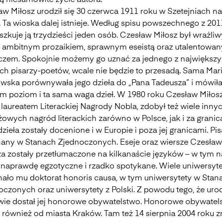
ą niesamowite życie autora.
aw Miłosz urodził się 30 czerwca 1911 roku w Szetejniach na
. Ta wioska dalej istnieje. Według spisu powszechnego z 201
szkuje ją trzydzieści jeden osób. Czesław Miłosz był wrażli
, ambitnym prozaikiem, sprawnym eseistą oraz utalentowa
czem. Spokojnie możemy go uznać za jednego z największ
ich pisarzy-poetów, wcale nie będzie to przesadą. Sama Mar
wska porównywała jego dzieła do „Pana Tadeusza” i mówiła,
am poziom i ta sama waga dzieł. W 1980 roku Czesław Miłos
 laureatem Literackiej Nagrody Nobla, zdobył też wiele inny
żowych nagród literackich zarówno w Polsce, jak i za granic
zieła zostały docenione i w Europie i poza jej granicami. Pis
znany w Stanach Zjednoczonych. Eseje oraz wiersze Czesła
za zostały przetłumaczone na kilkanaście języków – w tym n
i naprawdę egzotyczne i rzadko spotykane. Wiele uniwersyt
nało mu doktorat honoris causa, w tym uniwersytety w Stan
czonych oraz uniwersytety z Polski. Z powodu tego, że urodz
twie dostał jej honorowe obywatelstwo. Honorowe obywatel
 również od miasta Kraków. Tam też 14 sierpnia 2004 roku z