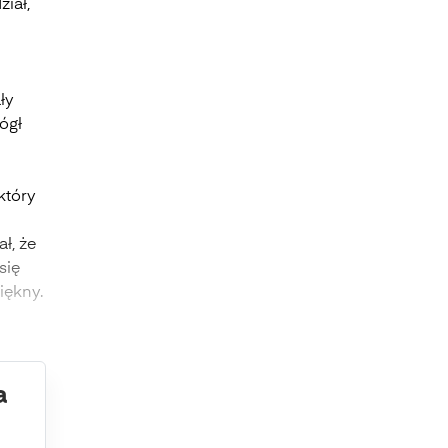
iał,
ły
ógł
który
ł, że
się
piękny.
a