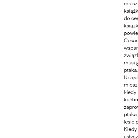
miesz
książk
do ces
książk
powied
Cesarz
wspan
związk
musi g
ptaka,
Urzęd
miesz
kiedy
kuchni
zapro
ptaka,
lesie 
Kiedy
usłysz