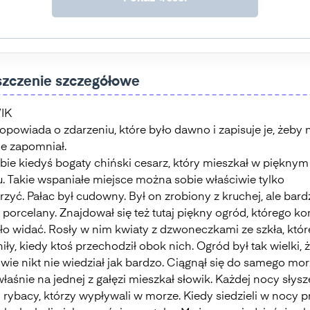
szczenie szczegółowe
Słowik
rozwiąż
IK
test
opowiada o zdarzeniu, które było dawno i zapisuje je, żeby n
ie zapomniał.
obie kiedyś bogaty chiński cesarz, który mieszkał w pięknym
u. Takie wspaniałe miejsce można sobie właściwie tylko
zyć. Pałac był cudowny. Był on zrobiony z kruchej, ale bard
 porcelany. Znajdował się też tutaj piękny ogród, którego k
yło widać. Rosły w nim kwiaty z dzwoneczkami ze szkła, któr
ły, kiedy ktoś przechodził obok nich. Ogród był tak wielki, 
wie nikt nie wiedział jak bardzo. Ciągnął się do samego mor
właśnie na jednej z gałęzi mieszkał słowik. Każdej nocy słysz
 rybacy, którzy wypływali w morze. Kiedy siedzieli w nocy p