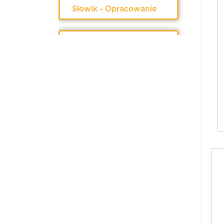
Słowik - Opracowanie
Słowik - Bohaterowie
Słowik - Geneza utworu
i gatunek
Słowik -
Charakterystyka
bohaterów
Słowik - Najważniejsze
informacje
Słowik -