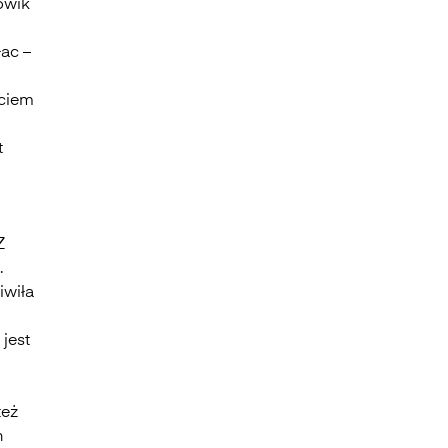
owik
łac –
i
yciem
t
h
Z
.
iwiła
 jest
też
h