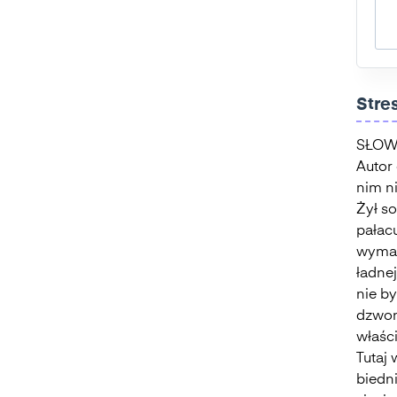
Charakterystyka
Stre
SŁOW
Autor 
nim n
Żył s
pałac
wymar
ładnej
nie b
dzwoni
właści
Tutaj 
biedni