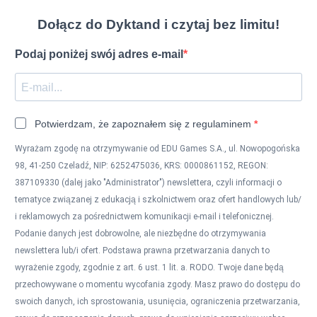
Dołącz do Dyktand i czytaj bez limitu!
Podaj poniżej swój adres e-mail
Potwierdzam, że zapoznałem się z regulaminem
Wyrażam zgodę na otrzymywanie od EDU Games S.A., ul. Nowopogońska
98, 41-250 Czeladź, NIP: 6252475036, KRS: 0000861152, REGON:
387109330 (dalej jako "Administrator") newslettera, czyli informacji o
tematyce związanej z edukacją i szkolnictwem oraz ofert handlowych lub/
i reklamowych za pośrednictwem komunikacji e-mail i telefonicznej.
Podanie danych jest dobrowolne, ale niezbędne do otrzymywania
newslettera lub/i ofert. Podstawa prawna przetwarzania danych to
wyrażenie zgody, zgodnie z art. 6 ust. 1 lit. a. RODO. Twoje dane będą
przechowywane o momentu wycofania zgody. Masz prawo do dostępu do
swoich danych, ich sprostowania, usunięcia, ograniczenia przetwarzania,