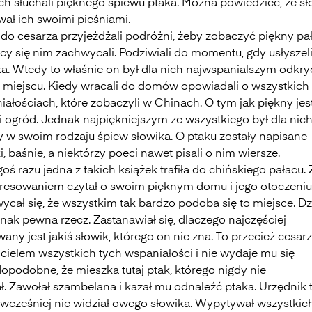
ach słuchali pięknego śpiewu ptaka. Można powiedzieć, że sł
wał ich swoimi pieśniami.
 do cesarza przyjeżdżali podróżni, żeby zobaczyć piękny pa
cy się nim zachwycali. Podziwiali do momentu, gdy usłyszel
ka. Wtedy to właśnie on był dla nich najwspanialszym odkr
 miejscu. Kiedy wracali do domów opowiadali o wszystkich
ałościach, które zobaczyli w Chinach. O tym jak piękny jes
i ogród. Jednak najpiękniejszym ze wszystkiego był dla nic
y w swoim rodzaju śpiew słowika. O ptaku zostały napisane
i, baśnie, a niektórzy poeci nawet pisali o nim wiersze.
oś razu jedna z takich książek trafiła do chińskiego pałacu. 
eresowaniem czytał o swoim pięknym domu i jego otoczeniu
cał się, że wszystkim tak bardzo podoba się to miejsce. Dz
nak pewna rzecz. Zastanawiał się, dlaczego najczęściej
any jest jakiś słowik, którego on nie zna. To przecież cesarz
icielem wszystkich tych wspaniałości i nie wydaje mu się
opodobne, że mieszka tutaj ptak, którego nigdy nie
ł. Zawołał szambelana i kazał mu odnaleźć ptaka. Urzędnik 
 wcześniej nie widział owego słowika. Wypytywał wszystkic