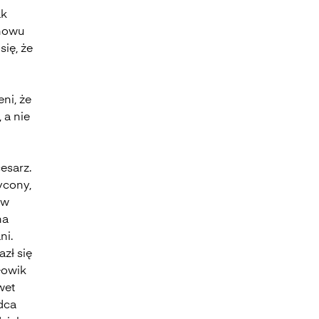
ak
znowu
się, że
eni, że
 a nie
esarz.
ycony,
 w
na
ni.
azł się
łowik
wet
adca