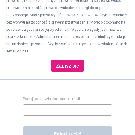
prawo do przenoszenia danych, prawo do wniesienia sprzeciwu wobec
przetwarzania, a także prawo do wniesienia skargi do organu
nadzorczego. Masz prawo wycofać swoją zgodę w dowolnym momencie,
bez wpływu na zgodność z prawem przetwarzania, którego dokonano na
podstawie zgody przed jej wycofaniem. Wycofanie zgody jest możliwe
poprzez kontakt z Administratorem na adres e-mail:
admin@dyktanda.pl
lub naciśniecie przycisku "wypisz się" znajdującego się w wiadomościach
e-mail od nas.
Zapisz się
Podaj kod z wiadomości e-mail