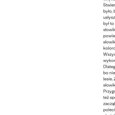
Stwier
było, 
usłysz
był to
słowi
powied
słowik
kolor
Wszys
wykon
Dlateg
bo ni
lesie.
słowik
Przygo
też sp
zaczą
poleci