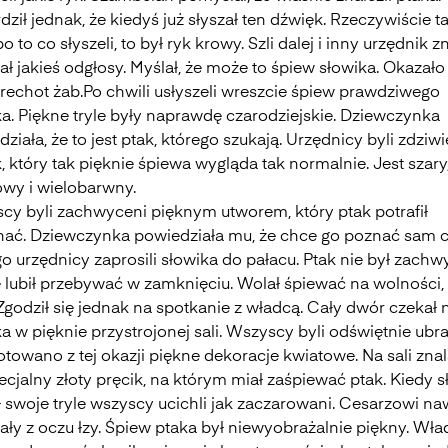
dził jednak, że kiedyś już słyszał ten dźwięk. Rzeczywiście t
bo to co słyszeli, to był ryk krowy. Szli dalej i inny urzędnik 
ał jakieś odgłosy. Myślał, że może to śpiew słowika. Okazało 
 rechot żab.Po chwili usłyszeli wreszcie śpiew prawdziwego
ka. Piękne tryle były naprawdę czarodziejskie. Dziewczynka
ziała, że to jest ptak, którego szukają. Urzędnicy byli zdziwi
, który tak pięknie śpiewa wygląda tak normalnie. Jest szary,
owy i wielobarwny.
cy byli zachwyceni pięknym utworem, który ptak potrafił
ać. Dziewczynka powiedziała mu, że chce go poznać sam c
o urzędnicy zaprosili słowika do pałacu. Ptak nie był zachw
e lubił przebywać w zamknięciu. Wolał śpiewać na wolności,
 Zgodził się jednak na spotkanie z władcą. Cały dwór czekał 
a w pięknie przystrojonej sali. Wszyscy byli odświętnie ubra
towano z tej okazji piękne dekoracje kwiatowe. Na sali znal
ecjalny złoty pręcik, na którym miał zaśpiewać ptak. Kiedy s
ł swoje tryle wszyscy ucichli jak zaczarowani. Cesarzowi na
ały z oczu łzy. Śpiew ptaka był niewyobrażalnie piękny. Wł