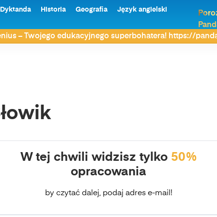
Dyktanda
Historia
Geografia
Język angielski
Poro
Pand
nius – Twojego edukacyjnego superbohatera! https://pan
łowik
W tej chwili widzisz tylko
50%
opracowania
by czytać dalej, podaj adres e-mail!