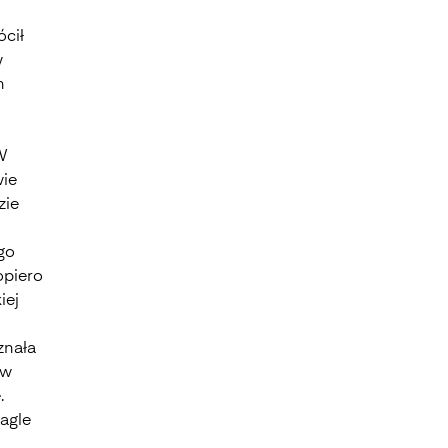
ócił
w
n
 W
wie
zie
go
opiero
iej
znała
 w
.
nagle