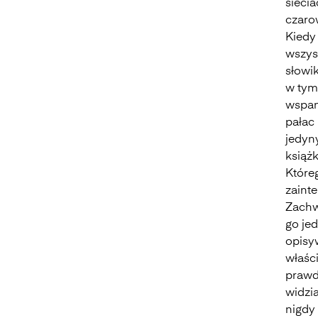
sieci
czaro
Kiedy
wszys
słowi
w tym
wspani
pałac 
jedyn
książk
Któreg
zaint
Zachwy
go jed
opisyw
właśc
prawd
widzia
nigdy