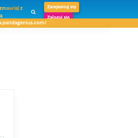
Zarejestruj się
zmawiaj z
ą
Zaloguj się
da.pandagenius.com/