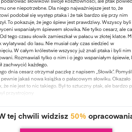
ł podarować słowikowi swoje kosztowności, ale ptak powiedz
mu one niepotrzebne. Dla niego najważniejsze jest to, że
owi podobał się występ ptaka i że tak bardzo się przy nim
ył. To pokazuje, że jego śpiew jest prawdziwy. Wszyscy byli
yceni wspaniałym śpiewem słowika. Nie tylko cesarz, ale ca
Od tego czasu słowik zamieszkał w pałacu w złotej klatce. M
 wylatywać do lasu. Nie musiał cały czas siedzieć w
ęciu. W całym królestwie wszyscy już znali ptaka i byli nim
owani. Rozmawiali tylko o nim i o jego wspaniałym śpiewie, 
fił zachwycić każdego.
go dnia cesarz otrzymał paczkę z napisem „Słowik”. Pomyśla
to pewnie jakaś nowa książka o pałacowym słowiku. Okazało 
, że nie jest to nic takiego. Był to sztuczny ptak, ale bardzo 
ył przystrojony
W tej chwili widzisz
50%
opracowani