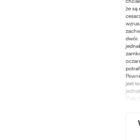
chcia
że są 
cesarz
wzrusz
zachw
dwór. 
jednak
zamkni
oczar
potra
Pewne
jest 
jednak
Cały b