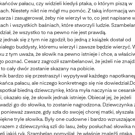
kańców pałacu, czy widzieli kiedyś ptaka, o którym piszą w
ach. Niestety nikt nie mógł mu pomóc. Z taką informacją wr
arza i zasugerował, żeby nie wierzył w to, co jest napisane 
ach i wszystkich baśniach, które stworzyli ludzie. Szambela
ział, że wszystko to na pewno nie jest prawdą.
 jednak się z tym nie zgodził, bo jedną z książek dostał od
iałego buddysty, któremu wierzył i zawsze będzie wierzyć.
u z tym uważa, że słowik na pewno istnieje i chce, a właści
o poznać. Cesarz zagroził szambelanowi, że jeżeli nie znajd
 to cały dwór zostanie skazany na pobicie.
nik bardzo się przestraszył i wypytywał każdego napotkane
kańca pałacu, ale niczego konkretnego się nie dowiedział.D
 spotkał biedną dziewczynkę, która myła naczynia w cesarsk
, okazało się, że słowik jednak istnieje. Obiecał jej, że jeżeli
wadzi go do słowika, to zostanie nagrodzona. Dziewczynka 
 ponieważ zawsze, gdy szła do swojej chorej matki, słyszała
piękne tryle słowika. Były one cudowne i bardzo wzruszające
 razem z dziewczynką szli do lasu, żeby posłuchać słowika 
eli jakiś ryk. Szambelan pomyślał, że właśnie znaleźli ptaka.