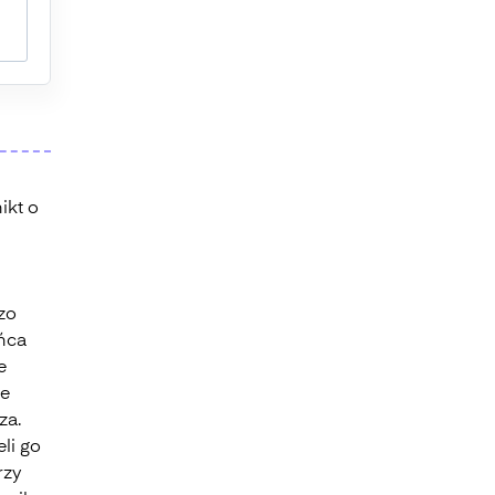
ikt o
zo
ońca
e
że
za.
eli go
rzy