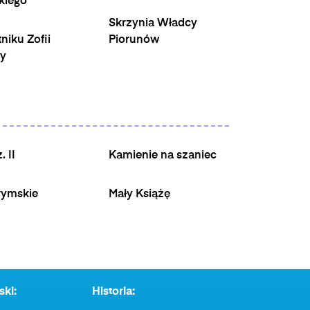
kiego
Skrzynia Władcy
niku Zofii
Piorunów
y
. II
Kamienie na szaniec
rymskie
Mały Książę
ski:
Historia: