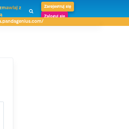
Zarejestruj się
zmawiaj z
ą
Zaloguj się
da.pandagenius.com/