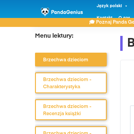
Język polski
ZDAY
Lektury
Szkoła podstawowa Klasa 1
Kontakt
O nas
🎓 Poznaj Panda Ge
Menu lektury:
B
Brzechwa dzieciom
Brzechwa dzieciom -
Charakterystyka
Brzechwa dzieciom -
Recenzja książki
Brzechwa dzieciom -