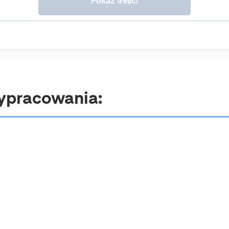
dokonano na podstawie zgody przed jej wycofaniem. Wycofanie
zgody jest możliwe poprzez kontakt z Administratorem na adres
e-mail:
admin@dyktanda.pl
lub naciśniecie przycisku "wypisz
się" znajdującego się w wiadomościach e-mail od nas.
ypracowania: