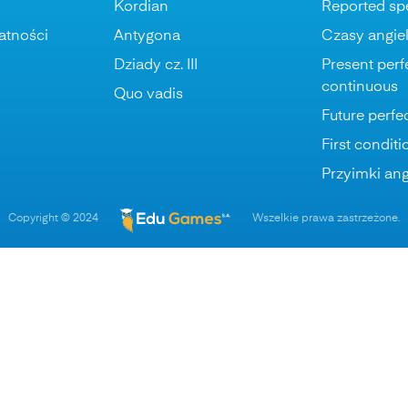
Kordian
Reported sp
atności
Antygona
Czasy angiel
Dziady cz. III
Present perf
continuous
Quo vadis
Future perfe
First conditi
Przyimki ang
Copyright © 2024
Wszelkie prawa zastrzeżone.