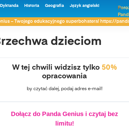
Dyktanda
Historia
Geografia
Język angielski
Poro
Pand
Brzechwa dzieciom
nius – Twojego edukacyjnego superbohatera! https://pan
rzechwa dzieciom
W tej chwili widzisz tylko
50%
opracowania
by czytać dalej, podaj adres e-mail!
Dołącz do Panda Genius i czytaj bez
limitu!