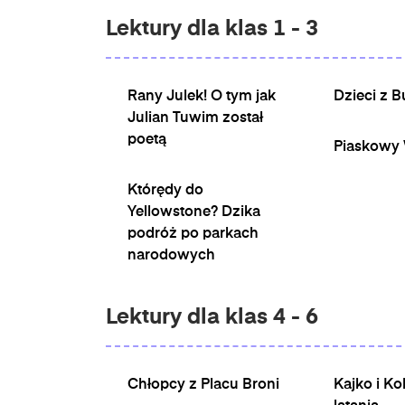
gatunek
Lektury dla klas 1 - 3
Brzechwa dzieciom -
Opracowanie
Rany Julek! O tym jak
Dzieci z B
Julian Tuwim został
poetą
Piaskowy 
Brzechwa dzieciom -
Najważniejsze
Którędy do
informacje
Yellowstone? Dzika
podróż po parkach
narodowych
Lektury dla klas 4 - 6
Chłopcy z Placu Broni
Kajko i Ko