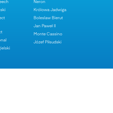
eech
Neron
ski
Królowa Jadwiga
ect
Boleslaw Bierut
Jan Paweł II
ct
Monte Cassino
onal
Józef Piłsudski
ielski