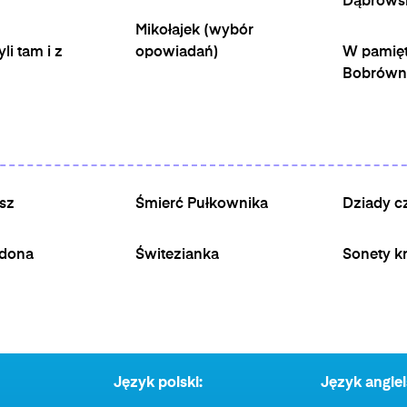
Dąbrows
Mikołajek (wybór
li tam i z
opowiadań)
W pamięt
Bobrówn
sz
Śmierć Pułkownika
Dziady cz
rdona
Świtezianka
Sonety k
Język polski:
Język angiel