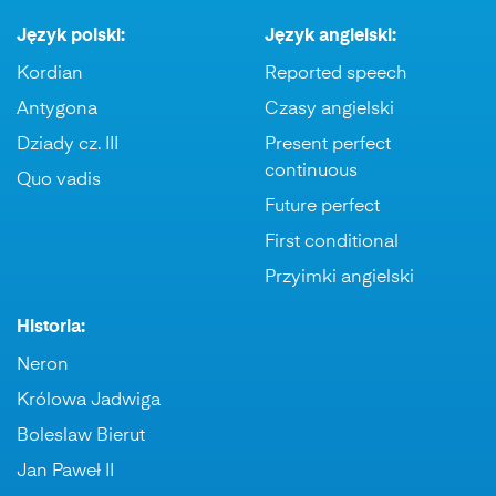
Język polski:
Język angielski:
Kordian
Reported speech
Antygona
Czasy angielski
Dziady cz. III
Present perfect
continuous
Quo vadis
Future perfect
First conditional
Przyimki angielski
Historia:
Neron
Królowa Jadwiga
Boleslaw Bierut
Jan Paweł II