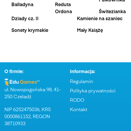
Pułkownika
Balladyna
Reduta
Ordona
Świtezianka
Dziady cz. II
Kamienie na szaniec
Sonety krymskie
Mały Książę
O firmie:
Informacja:
Regulamin
ul. Nowopogońska 98, 41-
Polityka prywatności
250 Czeladź
RODO
NIP 6252475036, KRS
Kontakt
0000861152, REGON
38710933