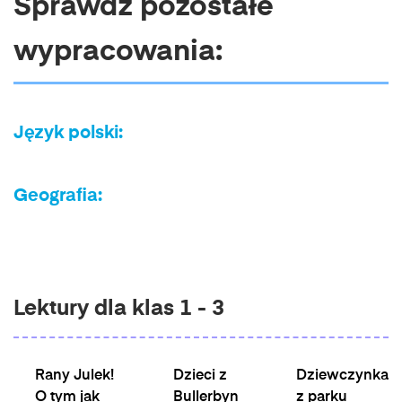
Sprawdź pozostałe
naciśniecie przycisku "wypisz się" znajdującego
się w wiadomościach e-mail od nas.
wypracowania:
Język polski:
Geografia:
Lektury dla klas 1 - 3
Rany Julek!
Dzieci z
Dziewczynka
O tym jak
Bullerbyn
z parku