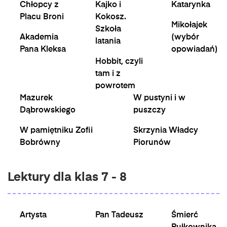
Chłopcy z
Kajko i
Katarynka
Placu Broni
Kokosz.
Mikołajek
Szkoła
Akademia
(wybór
latania
Pana Kleksa
opowiadań)
Hobbit, czyli
tam i z
powrotem
Mazurek
W pustyni i w
Dąbrowskiego
puszczy
W pamiętniku Zofii
Skrzynia Władcy
Bobrówny
Piorunów
Lektury dla klas 7 - 8
Artysta
Pan Tadeusz
Śmierć