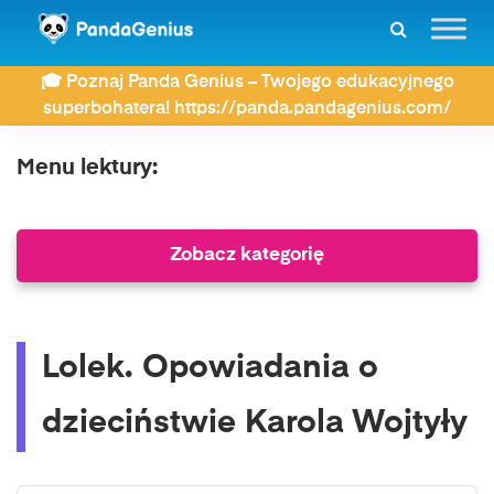
ZDAY
Lektury
Szkoła podstawowa Klasa 1
🎓 Poznaj Panda Genius – Twojego edukacyjnego
Lolek. Opowiadania o dzieciństwie Karola Wojtyły
superbohatera! https://panda.pandagenius.com/
Menu lektury:
Zobacz kategorię
Lolek. Opowiadania o
dzieciństwie Karola Wojtyły