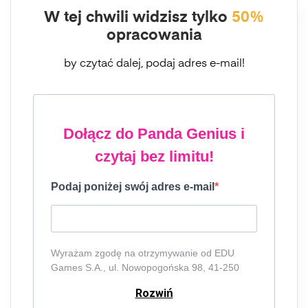
W tej chwili widzisz tylko
50%
opracowania
by czytać dalej, podaj adres e-mail!
Dołącz do Panda Genius i
czytaj bez limitu!
Podaj poniżej swój adres e-mail
Wyrażam zgodę na otrzymywanie od EDU
Games S.A., ul. Nowopogońska 98, 41-250
Czeladź, NIP: 6252475036, KRS: 0000861152,
Rozwiń
REGON: 387109330 (dalej jako