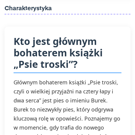
przetwarzania, którego dokonano na podstawie
Charakterystyka
zgody przed jej wycofaniem. Wycofanie zgody
jest możliwe poprzez kontakt z Administratorem
na adres e-mail:
admin@dyktanda.pl
lub
naciśniecie przycisku "wypisz się" znajdującego
się w wiadomościach e-mail od nas.
Kto jest głównym
bohaterem książki
„Psie troski”?
Głównym bohaterem książki „Psie troski,
czyli o wielkiej przyjaźni na cztery łapy i
dwa serca” jest pies o imieniu Burek.
Burek to niezwykły pies, który odgrywa
kluczową rolę w opowieści. Poznajemy go
w momencie, gdy trafia do nowego