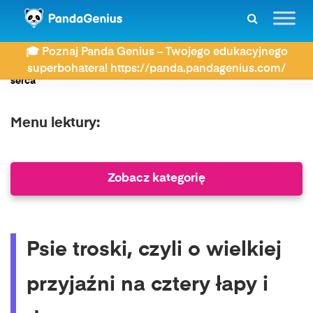
ZDAY
Lektury
Szkoła podstawowa Klasa 1
🎓 Poznaj Panda Genius – Twojego edukacyjnego
Psie troski, czyli o wielkiej przyjaźni na cztery łapy i dwa
superbohatera! https://panda.pandagenius.com/
serca
Menu lektury:
Zobacz kategorię
Psie troski, czyli o wielkiej
przyjaźni na cztery łapy i