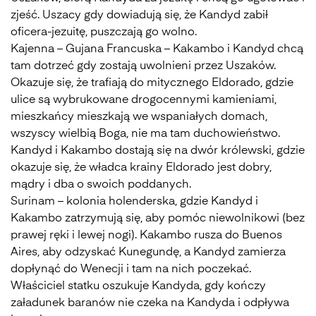
zjeść. Uszacy gdy dowiadują się, że Kandyd zabił
oficera-jezuitę, puszczają go wolno.
Kajenna – Gujana Francuska – Kakambo i Kandyd chcą
tam dotrzeć gdy zostają uwolnieni przez Uszaków.
Okazuje się, że trafiają do mitycznego Eldorado, gdzie
ulice są wybrukowane drogocennymi kamieniami,
mieszkańcy mieszkają we wspaniałych domach,
wszyscy wielbią Boga, nie ma tam duchowieństwo.
Kandyd i Kakambo dostają się na dwór królewski, gdzie
okazuje się, że władca krainy Eldorado jest dobry,
mądry i dba o swoich poddanych.
Surinam – kolonia holenderska, gdzie Kandyd i
Kakambo zatrzymują się, aby pomóc niewolnikowi (bez
prawej ręki i lewej nogi). Kakambo rusza do Buenos
Aires, aby odzyskać Kunegundę, a Kandyd zamierza
dopłynąć do Wenecji i tam na nich poczekać.
Właściciel statku oszukuje Kandyda, gdy kończy
załadunek baranów nie czeka na Kandyda i odpływa