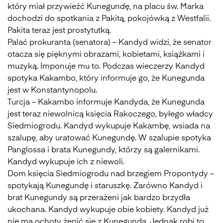
który miał przywieźć Kunegundę, na placu św. Marka
dochodzi do spotkania z Pakitą, pokojówką z Westfalii.
Pakita teraz jest prostytutką.
Palać prokuranta (senatora) – Kandyd widzi, że senator
otacza się pięknymi obrazami, kobietami, książkami i
muzyką. Imponuje mu to. Podczas wieczerzy Kandyd
spotyka Kakambo, który informuje go, że Kunegunda
jest w Konstantynopolu.
Turcja – Kakambo informuje Kandyda, że Kunegunda
jest teraz niewolnicą księcia Rakoczego, byłego władcy
Siedmiogrodu. Kandyd wykupuje Kakambę, wsiada na
szalupę, aby uratować Kunegundę. W szalupie spotyka
Panglossa i brata Kunegundy, którzy są galernikami.
Kandyd wykupuje ich z niewoli.
Dom księcia Siedmiogrodu nad brzegiem Propontydy –
spotykają Kunegundę i staruszkę. Zarówno Kandyd i
brat Kunegundy są przerażeni jak bardzo brzydła
ukochana. Kandyd wykupuje obie kobiety. Kandyd już
nie ma ochoty żenić się z Kunegundą. Jednak robi to.