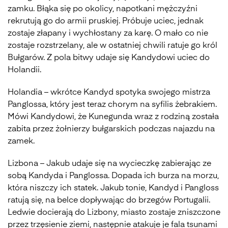
zamku. Błąka się po okolicy, napotkani mężczyźni
rekrutują go do armii pruskiej. Próbuje uciec, jednak
zostaje złapany i wychłostany za karę. O mało co nie
zostaje rozstrzelany, ale w ostatniej chwili ratuje go król
Bułgarów. Z pola bitwy udaje się Kandydowi uciec do
Holandii.
Holandia – wkrótce Kandyd spotyka swojego mistrza
Panglossa, który jest teraz chorym na syfilis żebrakiem.
Mówi Kandydowi, że Kunegunda wraz z rodziną została
zabita przez żołnierzy bułgarskich podczas najazdu na
zamek.
Lizbona – Jakub udaje się na wycieczkę zabierając ze
sobą Kandyda i Panglossa. Dopada ich burza na morzu,
która niszczy ich statek. Jakub tonie, Kandyd i Pangloss
ratują się, na belce dopływając do brzegów Portugalii.
Ledwie docierają do Lizbony, miasto zostaje zniszczone
przez trzęsienie ziemi, następnie atakuje je fala tsunami