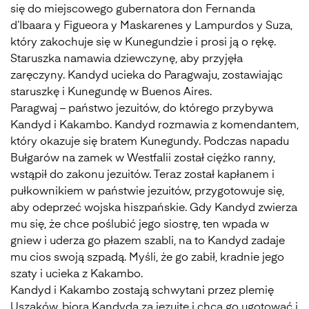
się do miejscowego gubernatora don Fernanda
d’Ibaara y Figueora y Maskarenes y Lampurdos y Suza,
który zakochuje się w Kunegundzie i prosi ją o rękę.
Staruszka namawia dziewczynę, aby przyjęła
zaręczyny. Kandyd ucieka do Paragwaju, zostawiając
staruszkę i Kunegundę w Buenos Aires.
Paragwaj – państwo jezuitów, do którego przybywa
Kandyd i Kakambo. Kandyd rozmawia z komendantem,
który okazuje się bratem Kunegundy. Podczas napadu
Bułgarów na zamek w Westfalii został ciężko ranny,
wstąpił do zakonu jezuitów. Teraz został kapłanem i
pułkownikiem w państwie jezuitów, przygotowuje się,
aby odeprzeć wojska hiszpańskie. Gdy Kandyd zwierza
mu się, że chce poślubić jego siostrę, ten wpada w
gniew i uderza go płazem szabli, na to Kandyd zadaje
mu cios swoją szpadą. Myśli, że go zabił, kradnie jego
szaty i ucieka z Kakambo.
Kandyd i Kakambo zostają schwytani przez plemię
Uszaków, biorą Kandyda za jezuitę i chcą go ugotować i