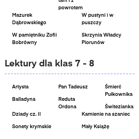
tam i z
powrotem
Mazurek
W pustyni i w
Dąbrowskiego
puszczy
W pamiętniku Zofii
Skrzynia Władcy
Bobrówny
Piorunów
Lektury dla klas 7 - 8
Artysta
Pan Tadeusz
Śmierć
Pułkownika
Balladyna
Reduta
Ordona
Świtezianka
Dziady cz. II
Kamienie na szaniec
Sonety krymskie
Mały Książę