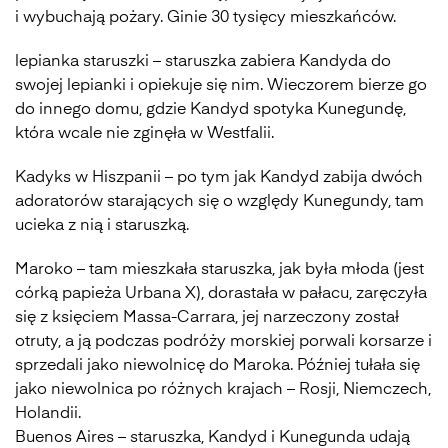
i wybuchają pożary. Ginie 30 tysięcy mieszkańców.
lepianka staruszki – staruszka zabiera Kandyda do
swojej lepianki i opiekuje się nim. Wieczorem bierze go
do innego domu, gdzie Kandyd spotyka Kunegundę,
która wcale nie zginęła w Westfalii.
Kadyks w Hiszpanii – po tym jak Kandyd zabija dwóch
adoratorów starających się o względy Kunegundy, tam
ucieka z nią i staruszką.
Maroko – tam mieszkała staruszka, jak była młoda (jest
córką papieża Urbana X), dorastała w pałacu, zaręczyła
się z księciem Massa-Carrara, jej narzeczony został
otruty, a ją podczas podróży morskiej porwali korsarze i
sprzedali jako niewolnicę do Maroka. Później tułała się
jako niewolnica po różnych krajach – Rosji, Niemczech,
Holandii.
Buenos Aires – staruszka, Kandyd i Kunegunda udają