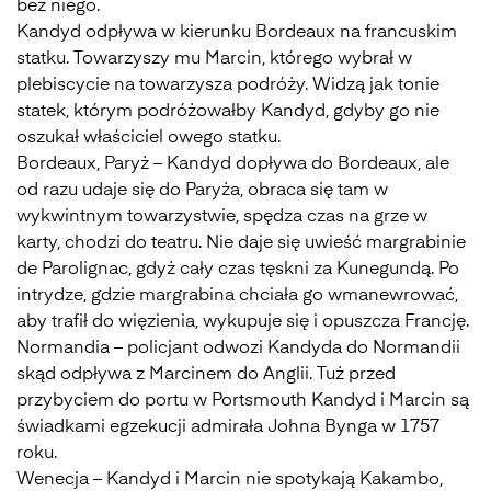
bez niego.
Kandyd odpływa w kierunku Bordeaux na francuskim
statku. Towarzyszy mu Marcin, którego wybrał w
plebiscycie na towarzysza podróży. Widzą jak tonie
statek, którym podróżowałby Kandyd, gdyby go nie
oszukał właściciel owego statku.
Bordeaux, Paryż – Kandyd dopływa do Bordeaux, ale
od razu udaje się do Paryża, obraca się tam w
wykwintnym towarzystwie, spędza czas na grze w
karty, chodzi do teatru. Nie daje się uwieść margrabinie
de Parolignac, gdyż cały czas tęskni za Kunegundą. Po
intrydze, gdzie margrabina chciała go wmanewrować,
aby trafił do więzienia, wykupuje się i opuszcza Francję.
Normandia – policjant odwozi Kandyda do Normandii
skąd odpływa z Marcinem do Anglii. Tuż przed
przybyciem do portu w Portsmouth Kandyd i Marcin są
świadkami egzekucji admirała Johna Bynga w 1757
roku.
Wenecja – Kandyd i Marcin nie spotykają Kakambo,