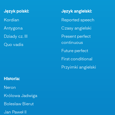
Język polski:
Język angielski:
Kordian
Reported speech
Antygona
Czasy angielski
Dziady cz. III
Present perfect
continuous
Quo vadis
Future perfect
First conditional
Przyimki angielski
Historia:
Neron
Królowa Jadwiga
Boleslaw Bierut
Jan Paweł II