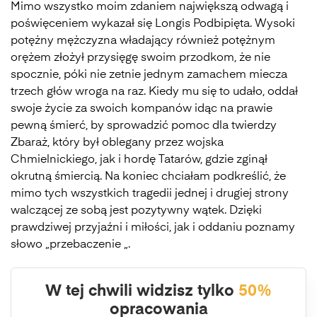
Mimo wszystko moim zdaniem największą odwagą i
poświęceniem wykazał się Longis Podbipięta. Wysoki
potężny mężczyzna władający również potężnym
orężem złożył przysięgę swoim przodkom, że nie
spocznie, póki nie zetnie jednym zamachem miecza
trzech głów wroga na raz. Kiedy mu się to udało, oddał
swoje życie za swoich kompanów idąc na prawie
pewną śmierć, by sprowadzić pomoc dla twierdzy
Zbaraż, który był oblegany przez wojska
Chmielnickiego, jak i hordę Tatarów, gdzie zginął
okrutną śmiercią. Na koniec chciałam podkreślić, że
mimo tych wszystkich tragedii jednej i drugiej strony
walczącej ze sobą jest pozytywny wątek. Dzięki
prawdziwej przyjaźni i miłości, jak i oddaniu poznamy
słowo „przebaczenie „.
W tej chwili widzisz tylko
50%
opracowania