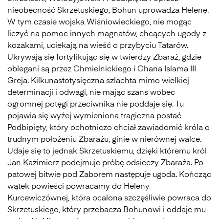
nieobecność Skrzetuskiego, Bohun uprowadza Helenę.
W tym czasie wojska Wiśniowieckiego, nie mogąc
liczyć na pomoc innych magnatów, chcących ugody z
kozakami, uciekają na wieść o przybyciu Tatarów.
Ukrywają się fortyfikując się w twierdzy Zbaraż, gdzie
oblegani są przez Chmielnickiego i Chana Islama III
Greja. Kilkunastotysięczna szlachta mimo wielkiej
determinacji i odwagi, nie mając szans wobec
ogromnej potęgi przeciwnika nie poddaje się. Tu
pojawia się wyżej wymieniona tragiczna postać
Podbipięty, który ochotniczo chciał zawiadomić króla o
trudnym położeniu Zbarażu, ginie w nierównej walce.
Udaje się to jednak Skrzetuskiemu, dzięki któremu król
Jan Kazimierz podejmuje próbę odsieczy Zbaraża. Po
patowej bitwie pod Zaborem następuje ugoda. Kończąc
wątek powieści powracamy do Heleny
Kurcewiczównej, która ocalona szczęśliwie powraca do
Skrzetuskiego, który przebacza Bohunowi i oddaje mu