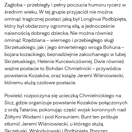
Zagłoba – przebiegły i pełny poczucia humoru rycerz w
średnim wieku. W tej grupie przyjaciół nie można
ominąć tragicznej postaci jaką był Longinus Podbipięta,
który był obdarzony ogromną siłą, a jednocześnie
naiwnością dobrego dziecka. Nie można również
ominąć Rzędziana – wiernego i przebiegłego sługi
Skrzetuskiego, jak i jego śmiertelnego wroga Bohuna –
bojara kozackiego, beznadziejnie zakochanego w lubej
Skrzetuskiego, Helenie Kurcewiczównej. Dwie również
ważne postacie to Bohdan Chmielnicki – przywódca
powstania Kozaków, oraz książę Jeremi Wiśniowiecki,
któremu służą czołowe postacie.
Powieść rozpoczyna się ucieczką Chmielnickiego na
Sicz, gdzie organizuje powstanie Kozaków połączonych
z ordą Tatarów, pokonując część wojsk koronnych nad
Żółtymi Wodami i pod Korsuniem. Bunt ten próbuje
stłumić Jeremi Wiśniowiecki, u którego służą
Skrzetuski, Wołodyjowski i Podbipięta. Poprzez