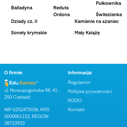
Pułkownika
Balladyna
Reduta
Ordona
Świtezianka
Dziady cz. II
Kamienie na szaniec
Sonety krymskie
Mały Książę
O firmie:
Informacja:
Regulamin
ul. Nowopogońska 98, 41-
Polityka prywatności
250 Czeladź
RODO
NIP 6252475036, KRS
Kontakt
0000861152, REGON
38710933