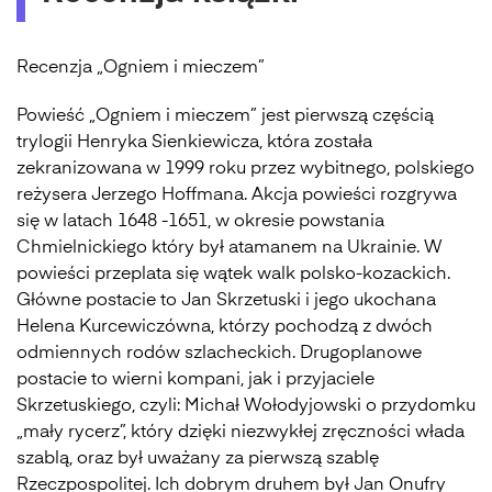
Recenzja „Ogniem i mieczem”
Powieść „Ogniem i mieczem” jest pierwszą częścią
trylogii Henryka Sienkiewicza, która została
zekranizowana w 1999 roku przez wybitnego, polskiego
reżysera Jerzego Hoffmana. Akcja powieści rozgrywa
się w latach 1648 -1651, w okresie powstania
Chmielnickiego który był atamanem na Ukrainie. W
powieści przeplata się wątek walk polsko-kozackich.
Główne postacie to Jan Skrzetuski i jego ukochana
Helena Kurcewiczówna, którzy pochodzą z dwóch
odmiennych rodów szlacheckich. Drugoplanowe
postacie to wierni kompani, jak i przyjaciele
Skrzetuskiego, czyli: Michał Wołodyjowski o przydomku
„mały rycerz”, który dzięki niezwykłej zręczności włada
szablą, oraz był uważany za pierwszą szablę
Rzeczpospolitej. Ich dobrym druhem był Jan Onufry