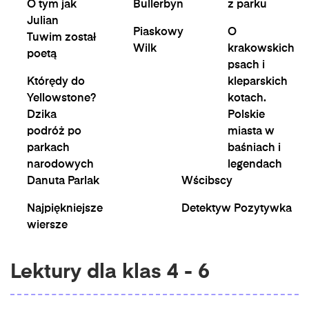
O tym jak
Bullerbyn
z parku
Julian
Piaskowy
O
Tuwim został
Wilk
krakowskich
poetą
psach i
Którędy do
kleparskich
Yellowstone?
kotach.
Dzika
Polskie
podróż po
miasta w
parkach
baśniach i
narodowych
legendach
Danuta Parlak
Wścibscy
Najpiękniejsze
Detektyw Pozytywka
wiersze
Lektury dla klas 4 - 6