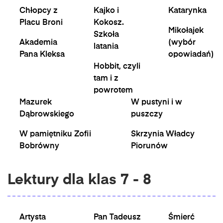
Chłopcy z
Kajko i
Katarynka
Placu Broni
Kokosz.
Mikołajek
Szkoła
Akademia
(wybór
latania
Pana Kleksa
opowiadań)
Hobbit, czyli
tam i z
powrotem
Mazurek
W pustyni i w
Dąbrowskiego
puszczy
W pamiętniku Zofii
Skrzynia Władcy
Bobrówny
Piorunów
Lektury dla klas 7 - 8
Artysta
Pan Tadeusz
Śmierć