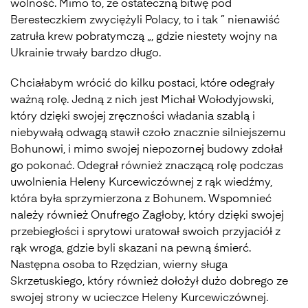
wolność. Mimo to, że ostateczną bitwę pod
Beresteczkiem zwyciężyli Polacy, to i tak ” nienawiść
zatruła krew pobratymczą „, gdzie niestety wojny na
Ukrainie trwały bardzo długo.
Chciałabym wrócić do kilku postaci, które odegrały
ważną rolę. Jedną z nich jest Michał Wołodyjowski,
który dzięki swojej zręczności władania szablą i
niebywałą odwagą stawił czoło znacznie silniejszemu
Bohunowi, i mimo swojej niepozornej budowy zdołał
go pokonać. Odegrał również znaczącą rolę podczas
uwolnienia Heleny Kurcewiczównej z rąk wiedźmy,
która była sprzymierzona z Bohunem. Wspomnieć
należy również Onufrego Zagłoby, który dzięki swojej
przebiegłości i sprytowi uratował swoich przyjaciół z
rąk wroga, gdzie byli skazani na pewną śmierć.
Następna osoba to Rzędzian, wierny sługa
Skrzetuskiego, który również dołożył dużo dobrego ze
swojej strony w ucieczce Heleny Kurcewiczównej.