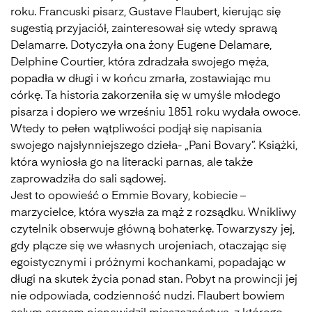
roku. Francuski pisarz, Gustave Flaubert, kierując się
sugestią przyjaciół, zainteresował się wtedy sprawą
Delamarre. Dotyczyła ona żony Eugene Delamare,
Delphine Courtier, która zdradzała swojego męża,
popadła w długi i w końcu zmarła, zostawiając mu
córkę. Ta historia zakorzeniła się w umyśle młodego
pisarza i dopiero we wrześniu 1851 roku wydała owoce.
Wtedy to pełen wątpliwości podjął się napisania
swojego najsłynniejszego dzieła- „Pani Bovary”. Książki,
która wyniosła go na literacki parnas, ale także
zaprowadziła do sali sądowej.
Jest to opowieść o Emmie Bovary, kobiecie –
marzycielce, która wyszła za mąż z rozsądku. Wnikliwy
czytelnik obserwuje główną bohaterkę. Towarzyszy jej,
gdy plącze się we własnych urojeniach, otaczając się
egoistycznymi i próżnymi kochankami, popadając w
długi na skutek życia ponad stan. Pobyt na prowincji jej
nie odpowiada, codzienność nudzi. Flaubert bowiem