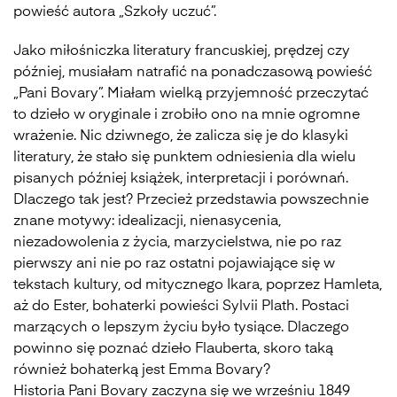
powieść autora „Szkoły uczuć”.
Jako miłośniczka literatury francuskiej, prędzej czy
później, musiałam natrafić na ponadczasową powieść
„Pani Bovary”. Miałam wielką przyjemność przeczytać
to dzieło w oryginale i zrobiło ono na mnie ogromne
wrażenie. Nic dziwnego, że zalicza się je do klasyki
literatury, że stało się punktem odniesienia dla wielu
pisanych później książek, interpretacji i porównań.
Dlaczego tak jest? Przecież przedstawia powszechnie
znane motywy: idealizacji, nienasycenia,
niezadowolenia z życia, marzycielstwa, nie po raz
pierwszy ani nie po raz ostatni pojawiające się w
tekstach kultury, od mitycznego Ikara, poprzez Hamleta,
aż do Ester, bohaterki powieści Sylvii Plath. Postaci
marzących o lepszym życiu było tysiące. Dlaczego
powinno się poznać dzieło Flauberta, skoro taką
również bohaterką jest Emma Bovary?
Historia Pani Bovary zaczyna się we wrześniu 1849