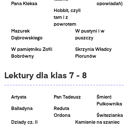
Pana Kleksa
opowiadań)
Hobbit, czyli
tam i z
powrotem
Mazurek
W pustyni i w
Dąbrowskiego
puszczy
W pamiętniku Zofii
Skrzynia Władcy
Bobrówny
Piorunów
Lektury dla klas 7 - 8
Artysta
Pan Tadeusz
Śmierć
Pułkownika
Balladyna
Reduta
Ordona
Świtezianka
Dziady cz. II
Kamienie na szaniec