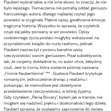
Flaubert wybrał takie, a nie inne słowo, to znaczy, że nie
było lepszego. Tłumaczenia nie potrafią oddać geniuszu
francuskiego autora, dlatego najlepiej czytać jego
powieści w oryginale. Piękne opisy, gwałtowne emocje,
tragiczna historia. Wszystko to sprawia, że czytelnik
czuje się jakby porwany w wir powieści. Opisy
codziennego życia postaci mogłyby wskazywać na
przynależność książki do nurtu realizmu, jednak
Flaubert naznaczył z pozoru banalne opisy
rzeczywistości swoim geniuszem. Pisał subiektywnie,
tak, że czujemy dokładnie to, co autor chce, żebyśmy
czuli. Jest to ironia, która zostanie później nazwana
„l’ironie flaubertienne” *** . Gustave Flaubert krytykuje
romantyzm, jednocześnie drwiąc z realizmu i
pokazując, że niemożliwe jest obiektywne
przedstawienie rzeczywistości, w której żyjemy.
Gdy czytałam „Panią Bovary”, byłam jak w transie, nie
mogłam się nadziwić pięknu i doskonałości tego dzieła.
Flaubert sprawia, że zostajemy zaproszenie do świata