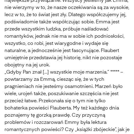
największe przywiązanie. Wszyscy jesteśmy jak Emma,
nie wierzymy w to, że nasze oczekiwania są za wysokie,
lecz w to, że to świat jest zły. Dlatego współczujemy jej,
podświadomie także współczując sobie. Emma jest
przede wszystkim ludzka, próbuje naśladować
romantyków, jednak nie ma w sobie ich podniosłości,
wszystko, co robi, jest wiarygodne i wydaje się
naturalne, a jednocześnie jest fascynujące. Flaubert
umiejętnie przedstawia jej historię, nikt nie pozostaje
obojętny na jej urok.
„Gdyby Pan znał […] wszystkie moje marzenia.” ***** –
powtarzamy za Emmą, ciesząc się, że w tych
pragnieniach nie jesteśmy osamotnieni. Marzeń było
wiele, urojeń także, poszukiwanie szczęścia nie jest
przecież łatwe. Przekonała się o tym nie tylko
bohaterka powieści Flauberta. My też każdego dnia
poznajemy tę gorzką prawdę. Czy przyczyną
problemów i rozczarowań Emmy była lektura
romantycznych powieści? Czy „książki zbójeckie”, jak je