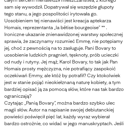
całym sercem nienawidził mieszczaństwa, z którego
sam się wywodził. Dopatrywał się wszędzie głupoty
tego stanu, a jego pospolitości irytowała go.
Uosobieniem tej nienawiści jest kreacja aptekarza
Homais, reprezentanta „la bêtise bourgeoise” ** .
Ironiczne ukazanie znienawidzonej warstwy społecznej
sprawia, że zaczynamy rozumieć Emmę, nie potępiamy
jej, choć z pewnością na to zasługuje. Pani Bovary to
uosobienie ludzkich pragnień, tęsknoty, prób ucieczki
od nudy i rutyny. Jej mąż, Karol Bovary, to tak jak Pan
Homais prosty mężczyzna, nie potrafiący zaspokoić
oczekiwań Emmy, ale któż by potrafił? Czy ktokolwiek
jest w stanie pojąć nieokiełznaną naturę kobiety, a tym
bardziej opisać ją za pomocą słów, które nas tak bardzo
ograniczają?
Czytając „Panią Bovary”, można bardzo szybko ulec
magii słów. Autor na napisanie swojej debiutanckiej
powieści poświęcił pięć lat, każdy wyraz wybierał
bardzo ostrożnie, co widać w jego manuskryptach. Jeśli