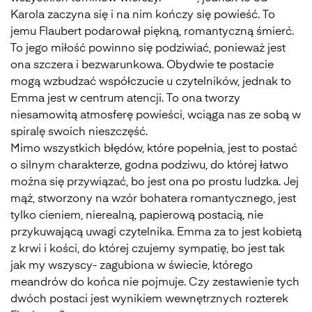
Karola zaczyna się i na nim kończy się powieść. To
jemu Flaubert podarował piękną, romantyczną śmierć.
To jego miłość powinno się podziwiać, ponieważ jest
ona szczera i bezwarunkowa. Obydwie te postacie
mogą wzbudzać współczucie u czytelników, jednak to
Emma jest w centrum atencji. To ona tworzy
niesamowitą atmosferę powieści, wciąga nas ze sobą w
spiralę swoich nieszczęść.
Mimo wszystkich błędów, które popełnia, jest to postać
o silnym charakterze, godna podziwu, do której łatwo
można się przywiązać, bo jest ona po prostu ludzka. Jej
mąż, stworzony na wzór bohatera romantycznego, jest
tylko cieniem, nierealną, papierową postacią, nie
przykuwającą uwagi czytelnika. Emma za to jest kobietą
z krwi i kości, do której czujemy sympatię, bo jest tak
jak my wszyscy- zagubiona w świecie, którego
meandrów do końca nie pojmuje. Czy zestawienie tych
dwóch postaci jest wynikiem wewnętrznych rozterek