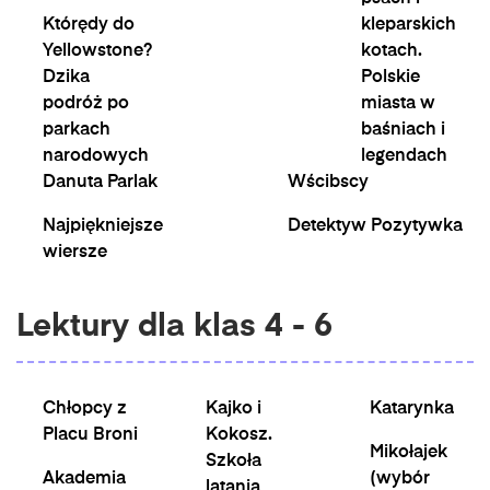
Którędy do
kleparskich
Yellowstone?
kotach.
Dzika
Polskie
podróż po
miasta w
parkach
baśniach i
narodowych
legendach
Danuta Parlak
Wścibscy
Najpiękniejsze
Detektyw Pozytywka
wiersze
Lektury dla klas 4 - 6
Chłopcy z
Kajko i
Katarynka
Placu Broni
Kokosz.
Mikołajek
Szkoła
Akademia
(wybór
latania