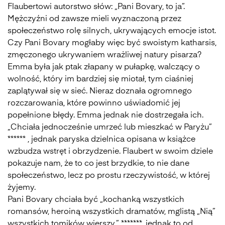
Flaubertowi autorstwo słów: „Pani Bovary, to ja”.
Mężczyźni od zawsze mieli wyznaczoną przez
społeczeństwo rolę silnych, ukrywających emocje istot.
Czy Pani Bovary mogłaby więc być swoistym katharsis,
zmęczonego ukrywaniem wrażliwej natury pisarza?
Emma była jak ptak złapany w pułapkę, walczący o
wolność, który im bardziej się miotał, tym ciaśniej
zaplątywał się w sieć. Nieraz doznała ogromnego
rozczarowania, które powinno uświadomić jej
popełnione błędy. Emma jednak nie dostrzegała ich.
„Chciała jednocześnie umrzeć lub mieszkać w Paryżu”
****** , jednak paryska dzielnica opisana w książce
wzbudza wstręt i obrzydzenie. Flaubert w swoim dziele
pokazuje nam, że to co jest brzydkie, to nie dane
społeczeństwo, lecz po prostu rzeczywistość, w której
żyjemy.
Pani Bovary chciała być „kochanką wszystkich
romansów, heroiną wszystkich dramatów, mglistą „Nią”
wszystkich tomików wierszy.” *******, jednak to od