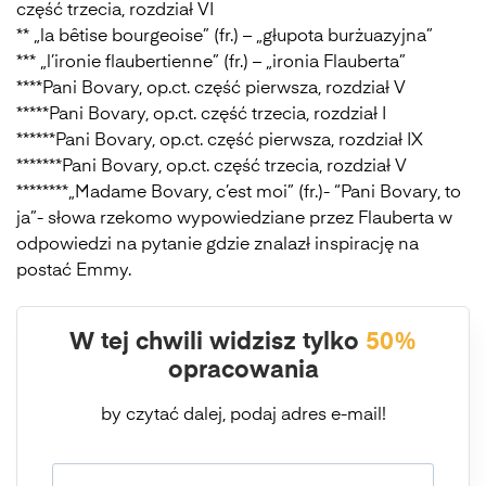
część trzecia, rozdział VI
** „la bêtise bourgeoise” (fr.) – „głupota burżuazyjna”
*** „l’ironie flaubertienne” (fr.) – „ironia Flauberta”
****Pani Bovary, op.ct. część pierwsza, rozdział V
*****Pani Bovary, op.ct. część trzecia, rozdział I
******Pani Bovary, op.ct. część pierwsza, rozdział IX
*******Pani Bovary, op.ct. część trzecia, rozdział V
********„Madame Bovary, c’est moi” (fr.)- “Pani Bovary, to
ja”- słowa rzekomo wypowiedziane przez Flauberta w
odpowiedzi na pytanie gdzie znalazł inspirację na
postać Emmy.
W tej chwili widzisz tylko
50%
opracowania
by czytać dalej, podaj adres e-mail!