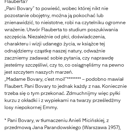
Flauberta?
„Pani Bovary” to powieść, wobec której nikt nie
pozostanie obojętny, można ją pokochać lub
znienawidzić, to nieistotne, robi na czytelniku ogromne
wrażenie. Utwór Flauberta to studium poszukiwania
szczęścia. Niezależnie od płci, doświadczenia,
charakteru i wizji udanego życia, w książce tej
odnajdziemy cząstkę naszej natury, odważnie
zaczniemy zadawać sobie pytania, czy naprawdę
jesteśmy szczęśliwi, czy to, co osiągnęliśmy na pewno
jest szczytem naszych marzeń.
„Madame Bovary, c’est moi!”******** – podobno mawiał
Flaubert. Pani Bovary to jednak każdy z nas. Koniecznie
trzeba się o tym przekonać. Zdmuchnijmy więc pyłki
kurzu z okładki i z wypiekami na twarzy prześledźmy
losy niepokornej Emmy.
* Pani Bovary, w tłumaczeniu Anieli Micińskiej, z
przedmową Jana Parandowskiego (Warszawa 1957),