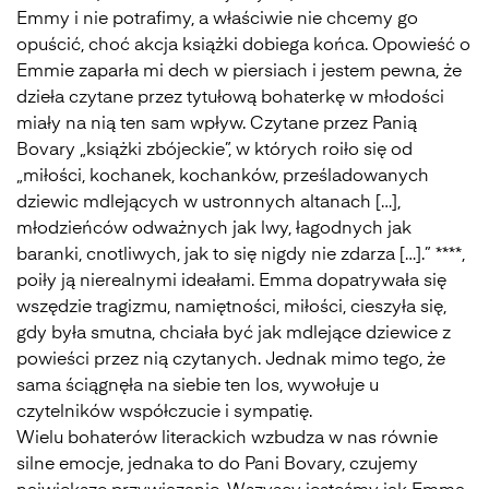
Emmy i nie potrafimy, a właściwie nie chcemy go
opuścić, choć akcja książki dobiega końca. Opowieść o
Emmie zaparła mi dech w piersiach i jestem pewna, że
dzieła czytane przez tytułową bohaterkę w młodości
miały na nią ten sam wpływ. Czytane przez Panią
Bovary „książki zbójeckie”, w których roiło się od
„miłości, kochanek, kochanków, prześladowanych
dziewic mdlejących w ustronnych altanach […],
młodzieńców odważnych jak lwy, łagodnych jak
baranki, cnotliwych, jak to się nigdy nie zdarza […].” ****,
poiły ją nierealnymi ideałami. Emma dopatrywała się
wszędzie tragizmu, namiętności, miłości, cieszyła się,
gdy była smutna, chciała być jak mdlejące dziewice z
powieści przez nią czytanych. Jednak mimo tego, że
sama ściągnęła na siebie ten los, wywołuje u
czytelników współczucie i sympatię.
Wielu bohaterów literackich wzbudza w nas równie
silne emocje, jednaka to do Pani Bovary, czujemy