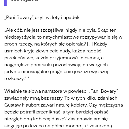
„Pani Bovary”, czyli wzloty i upadek
„Ale cóż, nie jest szczęśliwa, nigdy nie była. Skąd ten
niedosyt życia, to natychmiastowe rozsypywanie się w
proch rzeczy, na których się opierała? […] Każdy
uśmiech kryje ziewnięcie nudy, każda radość-
przekleństwo, każda przyjemność- niesmak, a
najgorętsze pocałunki pozostawiają na wargach
jedynie nieosiągalne pragnienie jeszcze wyższej
rozkoszy.” *
Właśnie te słowa narratora w powieści „Pani Bovary”
zawładnęły mną bez reszty. To w tych kilku zdaniach
Gustaw Flaubert zawarł naturę kobiety. Czy mężczyzna
będzie potrafił przeniknąć, a tym bardziej opisać
niezgłębioną kobiecą duszę? Zastanawiałam się,
sięgając po leżącą na półce, mocno już zakurzoną