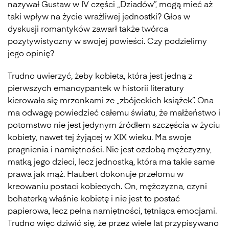
nazywał Gustaw w IV części „Dziadów”, mogą mieć aż
taki wpływ na życie wrażliwej jednostki? Głos w
dyskusji romantyków zawarł także twórca
pozytywistyczny w swojej powieści. Czy podzielimy
jego opinię?
Trudno uwierzyć, żeby kobieta, która jest jedną z
pierwszych emancypantek w historii literatury
kierowała się mrzonkami ze „zbójeckich książek”. Ona
ma odwagę powiedzieć całemu światu, że małżeństwo i
potomstwo nie jest jedynym źródłem szczęścia w życiu
kobiety, nawet tej żyjącej w XIX wieku. Ma swoje
pragnienia i namiętności. Nie jest ozdobą mężczyzny,
matką jego dzieci, lecz jednostką, która ma takie same
prawa jak mąż. Flaubert dokonuje przełomu w
kreowaniu postaci kobiecych. On, mężczyzna, czyni
bohaterką właśnie kobietę i nie jest to postać
papierowa, lecz pełna namiętności, tętniąca emocjami.
Trudno więc dziwić się, że przez wiele lat przypisywano