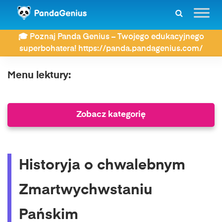
ZDAY
Lektury
Szkoła średnia Klasa 1
🎓 Poznaj Panda Genius – Twojego edukacyjnego
Historyja o chwalebnym Zmartwychwstaniu Pańskim
superbohatera! https://panda.pandagenius.com/
Menu lektury:
Zobacz kategorię
Historyja o chwalebnym
Zmartwychwstaniu
Pańskim