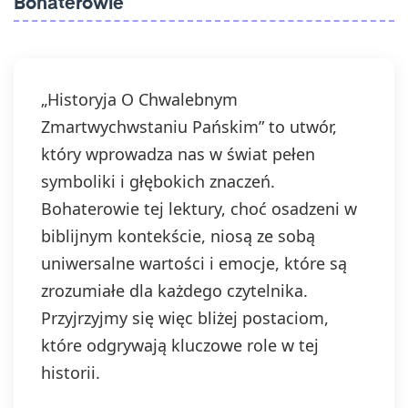
Bohaterowie
zgody przed jej wycofaniem. Wycofanie zgody
jest możliwe poprzez kontakt z Administratorem
na adres e-mail:
admin@dyktanda.pl
lub
naciśniecie przycisku "wypisz się" znajdującego
się w wiadomościach e-mail od nas.
„Historyja O Chwalebnym
Zmartwychwstaniu Pańskim” to utwór,
który wprowadza nas w świat pełen
symboliki i głębokich znaczeń.
Bohaterowie tej lektury, choć osadzeni w
biblijnym kontekście, niosą ze sobą
uniwersalne wartości i emocje, które są
zrozumiałe dla każdego czytelnika.
Przyjrzyjmy się więc bliżej postaciom,
które odgrywają kluczowe role w tej
historii.