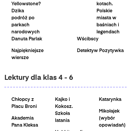
Yellowstone?
kotach.
Dzika
Polskie
podróż po
miasta w
parkach
baśniach i
narodowych
legendach
Danuta Parlak
Wścibscy
Najpiękniejsze
Detektyw Pozytywka
wiersze
Lektury dla klas 4 - 6
Chłopcy z
Kajko i
Katarynka
Placu Broni
Kokosz.
Mikołajek
Szkoła
Akademia
(wybór
latania
Pana Kleksa
opowiadań)