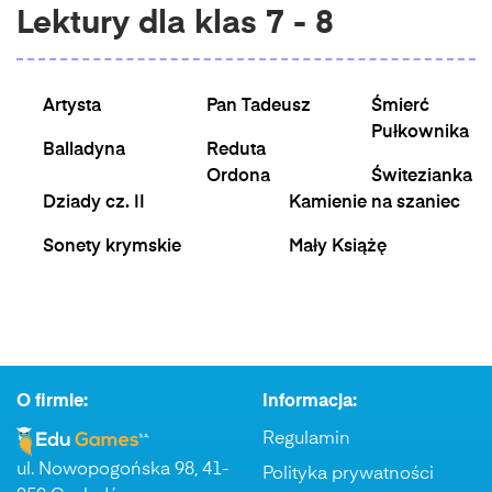
Lektury dla klas 7 - 8
Artysta
Pan Tadeusz
Śmierć
Pułkownika
Balladyna
Reduta
Ordona
Świtezianka
Dziady cz. II
Kamienie na szaniec
Sonety krymskie
Mały Książę
O firmie:
Informacja:
Regulamin
ul. Nowopogońska 98, 41-
Polityka prywatności