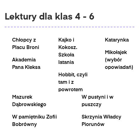
Lektury dla klas 4 - 6
Chłopcy z
Kajko i
Katarynka
Placu Broni
Kokosz.
Mikołajek
Szkoła
Akademia
(wybór
latania
Pana Kleksa
opowiadań)
Hobbit, czyli
tam i z
powrotem
Mazurek
W pustyni i w
Dąbrowskiego
puszczy
W pamiętniku Zofii
Skrzynia Władcy
Bobrówny
Piorunów