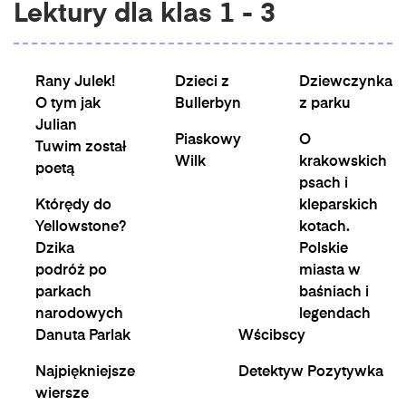
Lektury dla klas 1 - 3
Rany Julek!
Dzieci z
Dziewczynka
O tym jak
Bullerbyn
z parku
Julian
Piaskowy
O
Tuwim został
Wilk
krakowskich
poetą
psach i
Którędy do
kleparskich
Yellowstone?
kotach.
Dzika
Polskie
podróż po
miasta w
parkach
baśniach i
narodowych
legendach
Danuta Parlak
Wścibscy
Najpiękniejsze
Detektyw Pozytywka
wiersze