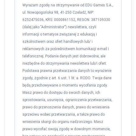
Wyrażam zgodę na otrzymywanie od EDU Games S.A.,
ul. Nowopogońska 98, 41-250 Czeladź, NIP:
6252475036, KRS: 0000861152, REGON: 387109330
(dalej jako "Administrator") newslettera, czyli
informacji o tematyce związanej z edukacją i
szkolnictwem oraz ofert handlowych lub/ i
reklamowych za pośrednictwem komunikacji e-mail i
telefonicznej. Podanie danych jest dobrowolne, ale
niezbędne do otrzymywania newslettera lub/i ofert.
Podstawa prawna przetwarzania danych to wyrażenie
zgody, zgodnie z art. 6 ust. 1 lit. a. RODO. Twoje dane
będą przechowywane o momentu wycofania zgody.
Masz prawo do dostępu do swoich danych, ich
sprostowania, usunięcia, ograniczenia przetwarzania,
prawo do przenoszenia danych, prawo do wniesienia
sprzeciwu wobec przetwarzania, a także prawo do
wniesienia skargi do organu nadzorczego. Masz
prawo wycofać swoją zgodę w dowolnym momencie,