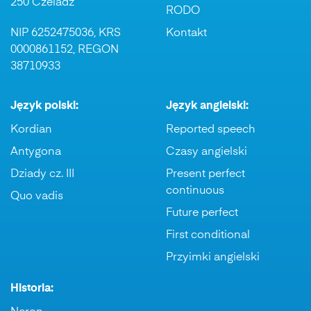
250 Czeladź
RODO
NIP 6252475036, KRS
Kontakt
0000861152, REGON
38710933
Język polski:
Język angielski:
Kordian
Reported speech
Antygona
Czasy angielski
Dziady cz. III
Present perfect
continuous
Quo vadis
Future perfect
First conditional
Przyimki angielski
Historia: