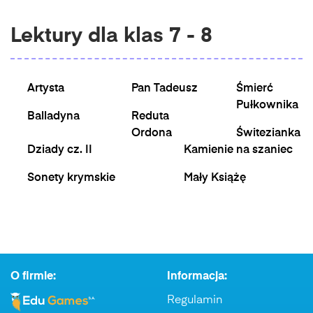
Lektury dla klas 7 - 8
Artysta
Pan Tadeusz
Śmierć
Pułkownika
Balladyna
Reduta
Ordona
Świtezianka
Dziady cz. II
Kamienie na szaniec
Sonety krymskie
Mały Książę
O firmie:
Informacja:
Regulamin