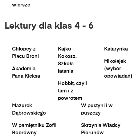
wiersze
Lektury dla klas 4 - 6
Chłopcy z
Kajko i
Katarynka
Placu Broni
Kokosz.
Mikołajek
Szkoła
Akademia
(wybór
latania
Pana Kleksa
opowiadań)
Hobbit, czyli
tam i z
powrotem
Mazurek
W pustyni i w
Dąbrowskiego
puszczy
W pamiętniku Zofii
Skrzynia Władcy
Bobrówny
Piorunów