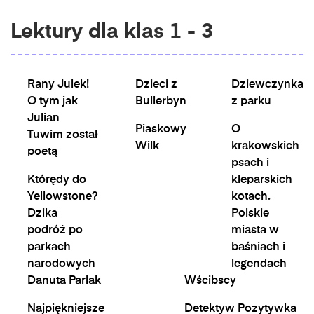
Lektury dla klas 1 - 3
Rany Julek!
Dzieci z
Dziewczynka
O tym jak
Bullerbyn
z parku
Julian
Piaskowy
O
Tuwim został
Wilk
krakowskich
poetą
psach i
Którędy do
kleparskich
Yellowstone?
kotach.
Dzika
Polskie
podróż po
miasta w
parkach
baśniach i
narodowych
legendach
Danuta Parlak
Wścibscy
Najpiękniejsze
Detektyw Pozytywka