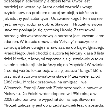
pozostaje nieokreślony, a dzięki temu utwór jest
bardziej uniwersalny. Autor chciał zwrócić uwagę
czytelników na problem chorej ambicji, a także na to,
jak istotny jest autentyzm. Udawanie kogoś, kim się nie
jest, nie wychodzi na dobre. Sławomir Mrożek w swoim
utworze posługuje się groteską i ironią. Zastosował
narrację pierwszoosobową, a narrator jest uczestnikiem
zdarzeń. W trakcie omawiania “Artysty” nauczyciele
zwracają także uwagę na nawiązania do bajek Ignacego
Krasickiego. Jeśli chodzi o autora tej lektury klasa 8 lista
dzieł Mrożka, z którymi zapoznają się uczniowie w toku
szkolnej edukacji, nie kończy się na “Artyście”. W szkole
średniej wśród lektur pojawia się jeszcze “Tango”, które
przyniósł autorowi światową sławę. Przez wiele lat, od
1963 roku, Mrożek przebywał na emigracji: we
Włoszech, Francji, Stanach Zjednoczonych, a nawet w
Meksyku. Do Polski wrócił dopiero w 1996 roku, a w
2008 roku ponownie wyjechał do Francji. Sławomir
Mrożek zaliczany jest do przedstawicieli teatru absurdu.