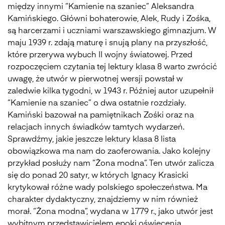
między innymi “Kamienie na szaniec” Aleksandra
Kamińskiego. Główni bohaterowie, Alek, Rudy i Zośka,
są harcerzami i uczniami warszawskiego gimnazjum. W
maju 1939 r. zdają maturę i snują plany na przyszłość,
które przerywa wybuch II wojny światowej. Przed
rozpoczęciem czytania tej lektury klasa 8 warto zwrócić
uwagę, że utwór w pierwotnej wersji powstał w
zaledwie kilka tygodni, w 1943 r. Później autor uzupełnił
“Kamienie na szaniec” o dwa ostatnie rozdziały.
Kamiński bazował na pamiętnikach Zośki oraz na
relacjach innych świadków tamtych wydarzeń.
Sprawdźmy, jakie jeszcze lektury klasa 8 lista
obowiązkowa ma nam do zaoferowania. Jako kolejny
przykład posłuży nam “Żona modna”. Ten utwór zalicza
się do ponad 20 satyr, w których Ignacy Krasicki
krytykował różne wady polskiego społeczeństwa. Ma
charakter dydaktyczny, znajdziemy w nim również
morał. “Żona modna”, wydana w 1779 r., jako utwór jest
wybitnym przedstawicielem epoki oświecenia.