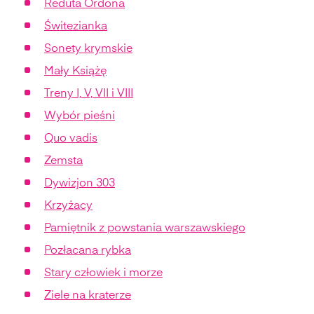
Reduta Ordona
Świtezianka
Sonety krymskie
Mały Książę
Treny I, V, VII i VIII
Wybór pieśni
Quo vadis
Zemsta
Dywizjon 303
Krzyżacy
Pamiętnik z powstania warszawskiego
Pozłacana rybka
Stary człowiek i morze
Ziele na kraterze