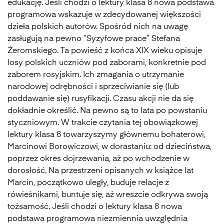
edukację. Jeśli chodzi o lektury klasa 8 nowa podstawa
programowa wskazuje w zdecydowanej większości
dzieła polskich autorów. Spośród nich na uwagę
zasługują na pewno “Syzyfowe prace” Stefana
Żeromskiego. Ta powieść z końca XIX wieku opisuje
losy polskich uczniów pod zaborami, konkretnie pod
zaborem rosyjskim. Ich zmagania o utrzymanie
narodowej odrębności i sprzeciwianie się (lub
poddawanie się) rusyfikacji. Czasu akcji nie da się
dokładnie określić. Na pewno są to lata po powstaniu
styczniowym. W trakcie czytania tej obowiązkowej
lektury klasa 8 towarzyszymy głównemu bohaterowi,
Marcinowi Borowiczowi, w dorastaniu: od dzieciństwa,
poprzez okres dojrzewania, aż po wchodzenie w
dorosłość. Na przestrzeni opisanych w książce lat
Marcin, początkowo uległy, buduje relacje z
rówieśnikami, buntuje się, aż wreszcie odkrywa swoją
tożsamość. Jeśli chodzi o lektury klasa 8 nowa
podstawa programowa niezmiennia uwzględnia