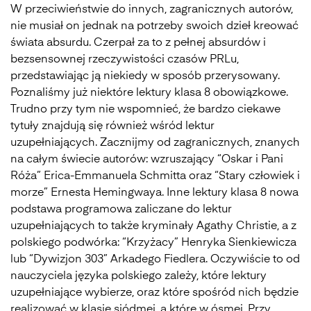
W przeciwieństwie do innych, zagranicznych autorów,
nie musiał on jednak na potrzeby swoich dzieł kreować
świata absurdu. Czerpał za to z pełnej absurdów i
bezsensownej rzeczywistości czasów PRLu,
przedstawiając ją niekiedy w sposób przerysowany.
Poznaliśmy już niektóre lektury klasa 8 obowiązkowe.
Trudno przy tym nie wspomnieć, że bardzo ciekawe
tytuły znajdują się również wśród lektur
uzupełniających. Zacznijmy od zagranicznych, znanych
na całym świecie autorów: wzruszający “Oskar i Pani
Róża” Erica-Emmanuela Schmitta oraz “Stary człowiek i
morze” Ernesta Hemingwaya. Inne lektury klasa 8 nowa
podstawa programowa zaliczane do lektur
uzupełniających to także kryminały Agathy Christie, a z
polskiego podwórka: “Krzyżacy” Henryka Sienkiewicza
lub “Dywizjon 303” Arkadego Fiedlera. Oczywiście to od
nauczyciela języka polskiego zależy, które lektury
uzupełniające wybierze, oraz które spośród nich będzie
realizować w klasie siódmej, a które w ósmej. Przy