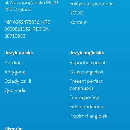
ul. Nowopogońska 98, 41-
Polityka prywatności
250 Czeladź
RODO
NIP 6252475036, KRS
Kontakt
0000861152, REGON
38710933
Język polski:
Język angielski:
Kordian
Reported speech
Antygona
Czasy angielski
Dziady cz. III
Present perfect
continuous
Quo vadis
Future perfect
First conditional
Przyimki angielski
Historia: