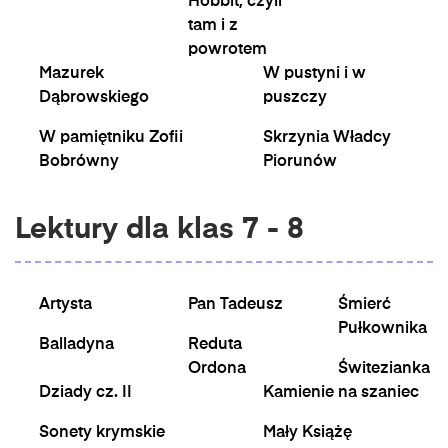
Hobbit, czyli
tam i z
powrotem
Mazurek
W pustyni i w
Dąbrowskiego
puszczy
W pamiętniku Zofii
Skrzynia Władcy
Bobrówny
Piorunów
Lektury dla klas 7 - 8
Artysta
Pan Tadeusz
Śmierć
Pułkownika
Balladyna
Reduta
Ordona
Świtezianka
Dziady cz. II
Kamienie na szaniec
Sonety krymskie
Mały Książę