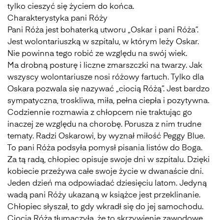
tylko cieszyć się życiem do końca.
Charakterystyka pani Róży
Pani Róża jest bohaterką utworu „Oskar i pani Róża”.
Jest wolontariuszką w szpitalu, w którym leży Oskar.
Nie powinna tego robić ze względu na swój wiek.
Ma drobną posturę i liczne zmarszczki na twarzy. Jak
wszyscy wolontariusze nosi różowy fartuch. Tylko dla
Oskara pozwala się nazywać „ciocią Różą”. Jest bardzo
sympatyczna, troskliwa, miła, pełna ciepła i pozytywna.
Codziennie rozmawia z chłopcem nie traktując go
inaczej ze względu na chorobę. Porusza z nim trudne
tematy. Radzi Oskarowi, by wyznał miłość Peggy Blue.
To pani Róża podsyła pomysł pisania listów do Boga.
Za tą radą, chłopiec opisuje swoje dni w szpitalu. Dzięki
kobiecie przeżywa całe swoje życie w dwanaście dni.
Jeden dzień ma odpowiadać dziesięciu latom. Jedyną
wadą pani Róży ukazaną w książce jest przeklinanie.
Chłopiec słyszał, to gdy wkradł się do jej samochodu.
Ciocia Róża tłumaczyła, że to skrzywienie zawodowe.