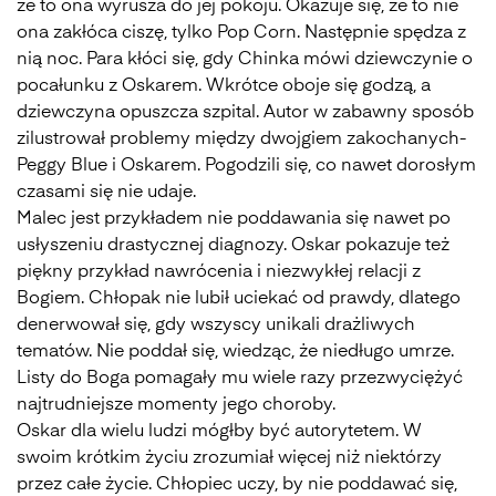
że to ona wyrusza do jej pokoju. Okazuje się, że to nie
ona zakłóca ciszę, tylko Pop Corn. Następnie spędza z
nią noc. Para kłóci się, gdy Chinka mówi dziewczynie o
pocałunku z Oskarem. Wkrótce oboje się godzą, a
dziewczyna opuszcza szpital. Autor w zabawny sposób
zilustrował problemy między dwojgiem zakochanych-
Peggy Blue i Oskarem. Pogodzili się, co nawet dorosłym
czasami się nie udaje.
Malec jest przykładem nie poddawania się nawet po
usłyszeniu drastycznej diagnozy. Oskar pokazuje też
piękny przykład nawrócenia i niezwykłej relacji z
Bogiem. Chłopak nie lubił uciekać od prawdy, dlatego
denerwował się, gdy wszyscy unikali drażliwych
tematów. Nie poddał się, wiedząc, że niedługo umrze.
Listy do Boga pomagały mu wiele razy przezwyciężyć
najtrudniejsze momenty jego choroby.
Oskar dla wielu ludzi mógłby być autorytetem. W
swoim krótkim życiu zrozumiał więcej niż niektórzy
przez całe życie. Chłopiec uczy, by nie poddawać się,