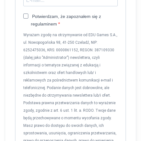
Potwierdzam, że zapoznałem się z
regulaminem
Wyrażam zgodę na otrzymywanie od EDU Games S.A.,
ul. Nowopogońska 98, 41-250 Czeladź, NIP:
6252475036, KRS: 0000861152, REGON: 387109330
(dalej jako "Administrator") newslettera, czyli
informacji o tematyce związanej z edukacją i
szkolnictwem oraz ofert handlowych lub/ i
reklamowych za pośrednictwem komunikacji e-mail i
telefonicznej. Podanie danych jest dobrowolne, ale
niezbędne do otrzymywania newslettera lub/i ofert.
Podstawa prawna przetwarzania danych to wyrażenie
zgody, zgodnie z art. 6 ust. 1 lit. a. RODO. Twoje dane
będą przechowywane o momentu wycofania zgody.
Masz prawo do dostępu do swoich danych, ich
sprostowania, usunięcia, ograniczenia przetwarzania,
prawo do przenoszenia danych, prawo do wniesienia