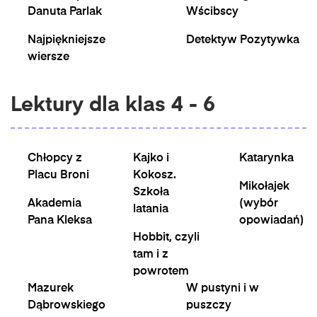
Danuta Parlak
Wścibscy
Najpiękniejsze
Detektyw Pozytywka
wiersze
Lektury dla klas 4 - 6
Chłopcy z
Kajko i
Katarynka
Placu Broni
Kokosz.
Mikołajek
Szkoła
Akademia
(wybór
latania
Pana Kleksa
opowiadań)
Hobbit, czyli
tam i z
powrotem
Mazurek
W pustyni i w
Dąbrowskiego
puszczy