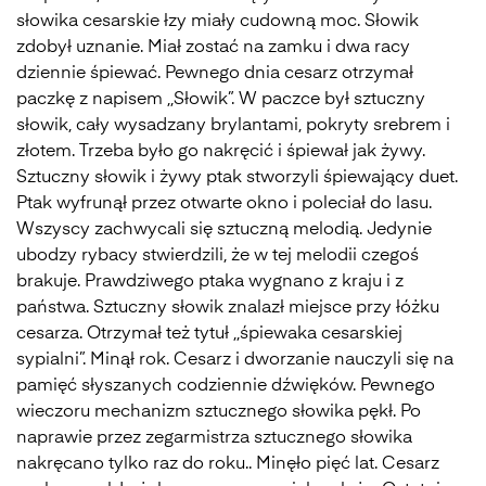
słowika cesarskie łzy miały cudowną moc. Słowik
zdobył uznanie. Miał zostać na zamku i dwa racy
dziennie śpiewać. Pewnego dnia cesarz otrzymał
paczkę z napisem ,,Słowik”. W paczce był sztuczny
słowik, cały wysadzany brylantami, pokryty srebrem i
złotem. Trzeba było go nakręcić i śpiewał jak żywy.
Sztuczny słowik i żywy ptak stworzyli śpiewający duet.
Ptak wyfrunął przez otwarte okno i poleciał do lasu.
Wszyscy zachwycali się sztuczną melodią. Jedynie
ubodzy rybacy stwierdzili, że w tej melodii czegoś
brakuje. Prawdziwego ptaka wygnano z kraju i z
państwa. Sztuczny słowik znalazł miejsce przy łóżku
cesarza. Otrzymał też tytuł ,,śpiewaka cesarskiej
sypialni”. Minął rok. Cesarz i dworzanie nauczyli się na
pamięć słyszanych codziennie dźwięków. Pewnego
wieczoru mechanizm sztucznego słowika pękł. Po
naprawie przez zegarmistrza sztucznego słowika
nakręcano tylko raz do roku.. Minęło pięć lat. Cesarz