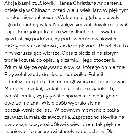
Akcja baśni pt. ,,Słowik” Hansa Christiana Andersena
dzieje się w Chinach, przed wielu, wielu laty. W pięknym
zamku mieszkał cesarz. Wokół rozciągał się okazały
ogród i pachnący las. Na gałęzi siedział słowik i śpiewał
najpiękniej jak potrafił. Ze wszystkich stron świata
zjeżdżali się podróżni, by podziwiać śpiew słowika.
Każdy powtarzał słowa ,, Jakie to piękne”… Poeci pisali o
nim wzruszające wiersze. Cesarz siedział na złotym
tronie i czytał, co opisują o zamku i jego otoczeniu.
Zdumiał się ,że opisywano słowika, którego on nie znał.
Przywołał wtedy do siebie marszałka. Polecił
odnalezienie ptaka, by ten mógł wieczorem zaśpiewać.
Marszałek szukał, szukał po salach , krużgankach,
wokół zamku, wypytywał o śpiewaka, ale nikt go na
dworze nie znał. Wiele osób wybrało się na
poszukiwanie do lasu. W pewnym momencie ptaka
zauważyła mała dziewczynka. Zaproszono słowika na
dworską uroczystość. Słowik wieczorem tak pięknie
zaśpiewał, że cesarzowi stanęły w oczach łzy. Dla