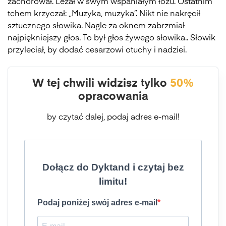
zachorował. Leżał w swym wspaniałym łożu. Ostatnim
tchem krzyczał: ,,Muzyka, muzyka”. Nikt nie nakręcił
sztucznego słowika. Nagle za oknem zabrzmiał
najpiękniejszy głos. To był głos żywego słowika.. Słowik
przyleciał, by dodać cesarzowi otuchy i nadziei.
W tej chwili widzisz tylko
50%
opracowania
by czytać dalej, podaj adres e-mail!
Dołącz do Dyktand i czytaj bez
limitu!
Podaj poniżej swój adres e-mail