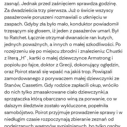
zasnąć. Jednak przed zaśnięciem sprawdza godzinę.
Za dwadzieścia trzy pierwsza. Już o świcie wszyscy
pasażerowie poruszeni rozmawiali o utknięciu w
zaspach. Gdyby zła było mało, konduktor powiadomił
trzęsącym się głosem, iż jeden z pasażerów umarł. Był
to Ratchet. Łącznie otrzymał dwanaście ran kutych,
jednych poważnych, a innych o małej szkodliwości. Po
rozejrzeniu się po miejscu zbrodni i znalezieniu: Chustki
z literą „H” , kartki o małej dziewczynce Armstrong i
popiołu po fajce, doktor z Grecji, dokonujący oględzin,
oraz Poirot starali się wpaść na jakiś trop. Powiązali
zamordowanego z porywaczem małej dziewczynki ze
Stanów, Cassetim. Gdy rodzice zapłacili okup, wróciło
do nich tylko zmasakrowane ciało dziewczynki,a
sprzątaczka którą obarczano winą za porwanie, co w
dalszym śledztwie zostało wykluczone, popełniła
samobójstwo. Poirot przyjmuje prowadzenie sprawy i w
niedługim czasie rozpoczynają zbieranie zeznań od
podejrzanych wagonów sypialnianych, bo tylko osoby