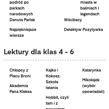
podróż po
miasta w
parkach
baśniach i
narodowych
legendach
Danuta Parlak
Wścibscy
Najpiękniejsze
Detektyw Pozytywka
wiersze
Lektury dla klas 4 - 6
Chłopcy z
Kajko i
Katarynka
Placu Broni
Kokosz.
Mikołajek
Szkoła
Akademia
(wybór
latania
Pana Kleksa
opowiadań)
Hobbit, czyli
tam i z