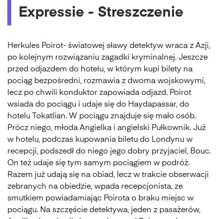
Expressie - Streszczenie
Herkules Poirot- światowej sławy detektyw wraca z Azji,
po kolejnym rozwiązaniu zagadki kryminalnej. Jeszcze
przed odjazdem do hotelu, w którym kupi bilety na
pociąg bezpośredni, rozmawia z dwoma wojskowymi,
lecz po chwili konduktor zapowiada odjazd. Poirot
wsiada do pociągu i udaje się do Haydapassar, do
hotelu Tokatlian. W pociągu znajduje się mało osób.
Prócz niego, młoda Angielka i angielski Pułkownik. Już
w hotelu, podczas kupowania biletu do Londynu w
recepcji, podszedł do niego jego dobry przyjaciel, Bouc.
On też udaje się tym samym pociągiem w podróż.
Razem już udają się na obiad, lecz w trakcie obserwacji
zebranych na obiedzie, wpada recepcjonista, ze
smutkiem powiadamiając Poirota o braku miejsc w
pociągu. Na szczęście detektywa, jeden z pasażerów,