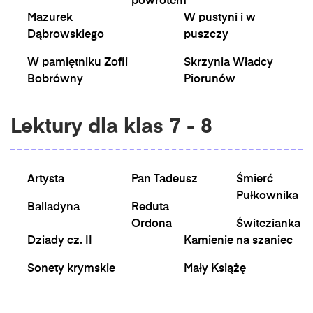
powrotem
Mazurek
W pustyni i w
Dąbrowskiego
puszczy
W pamiętniku Zofii
Skrzynia Władcy
Bobrówny
Piorunów
Lektury dla klas 7 - 8
Artysta
Pan Tadeusz
Śmierć
Pułkownika
Balladyna
Reduta
Ordona
Świtezianka
Dziady cz. II
Kamienie na szaniec
Sonety krymskie
Mały Książę