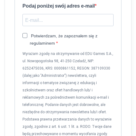
Podaj poniżej swój adres e-mail
Potwierdzam, że zapoznałem się z
regulaminem
Wyrażam zgodę na otrzymywanie od EDU Games S.A.,
ul. Nowopogońska 98, 41-250 Czeladź, NIP:
6252475036, KRS: 0000861152, REGON: 387109330
(dalej jako "Administrator") newslettera, czyli
informacji o tematyce związanej z edukacją i
szkolnictwem oraz ofert handlowych lub/ i
reklamowych za pośrednictwem komunikacji e-mail i
telefonicznej. Podanie danych jest dobrowolne, ale
niezbędne do otrzymywania newslettera lub/i ofert.
Podstawa prawna przetwarzania danych to wyrażenie
zgody, zgodnie z art. 6 ust. 1 lit. a. RODO. Twoje dane
będą przechowywane o momentu wycofania zgody.