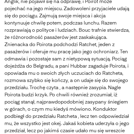
Anglik, nie pojawił się na odprawę, i Poirot może
pojechać na jego miejscu. Zadowoleni przyjaciele udają
się do pociągu. Zajmują swoje miejsca i akcja
kontynuuje chwilę potem, podczas lunchu. Razem
rozprawiają o polityce i ludziach. Bouc trafnie stwierdza,
że różnorodność pasażerów jest zaskakująca.
Znienacka do Poirota podchodzi Ratchet, jeden z
pasażerów i oferuje mu pracę jako jego ochroniarz. Ten
odmawia i pozostaje sam z nietypową sytuacją. Pociąg
dojeżdża do Belgradu, a pani Hubbar zagaduje Poirota, i
opowiada mu o swoich złych uczuciach do Ratcheta,
rozmowa szybko się kończy, a on udaje się do swojego
przedziału. Trochę czyta , a następnie zasypia. Nagle
Poirota budzi krzyk. Po chwili również zrozumiał, iż
pociąg stanął, najprawdopodobniej zasypany śniegiem
w górach, o czym mu kiedyś mówiono. Konduktor
podbiegł do przedziału Ratcheta , lecz ten odpowiedział
mu, że wszystko jest okej. Jakaś kobieta uderzyła o jego
przedział, lecz po jakimś czasie udało mu się wreszcie