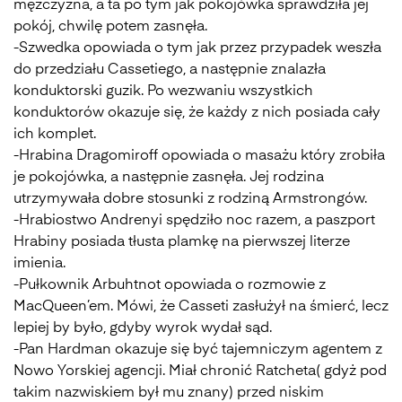
mężczyzna, a ta po tym jak pokojówka sprawdziła jej
pokój, chwilę potem zasnęła.
-Szwedka opowiada o tym jak przez przypadek weszła
do przedziału Cassetiego, a następnie znalazła
konduktorski guzik. Po wezwaniu wszystkich
konduktorów okazuje się, że każdy z nich posiada cały
ich komplet.
-Hrabina Dragomiroff opowiada o masażu który zrobiła
je pokojówka, a następnie zasnęła. Jej rodzina
utrzymywała dobre stosunki z rodziną Armstrongów.
-Hrabiostwo Andrenyi spędziło noc razem, a paszport
Hrabiny posiada tłusta plamkę na pierwszej literze
imienia.
-Pułkownik Arbuhtnot opowiada o rozmowie z
MacQueen’em. Mówi, że Casseti zasłużył na śmierć, lecz
lepiej by było, gdyby wyrok wydał sąd.
-Pan Hardman okazuje się być tajemniczym agentem z
Nowo Yorskiej agencji. Miał chronić Ratcheta( gdyż pod
takim nazwiskiem był mu znany) przed niskim