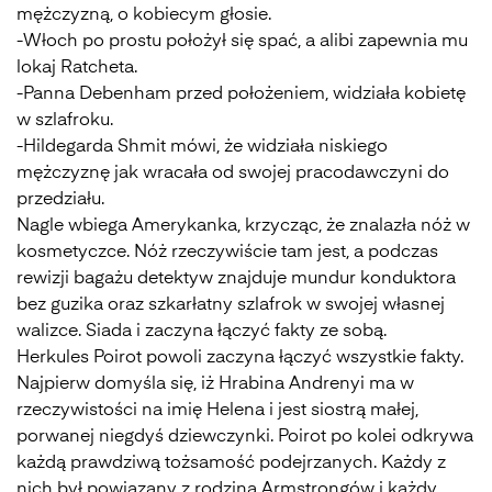
mężczyzną, o kobiecym głosie.
-Włoch po prostu położył się spać, a alibi zapewnia mu
lokaj Ratcheta.
-Panna Debenham przed położeniem, widziała kobietę
w szlafroku.
-Hildegarda Shmit mówi, że widziała niskiego
mężczyznę jak wracała od swojej pracodawczyni do
przedziału.
Nagle wbiega Amerykanka, krzycząc, że znalazła nóż w
kosmetyczce. Nóż rzeczywiście tam jest, a podczas
rewizji bagażu detektyw znajduje mundur konduktora
bez guzika oraz szkarłatny szlafrok w swojej własnej
walizce. Siada i zaczyna łączyć fakty ze sobą.
Herkules Poirot powoli zaczyna łączyć wszystkie fakty.
Najpierw domyśla się, iż Hrabina Andrenyi ma w
rzeczywistości na imię Helena i jest siostrą małej,
porwanej niegdyś dziewczynki. Poirot po kolei odkrywa
każdą prawdziwą tożsamość podejrzanych. Każdy z
nich był powiązany z rodzina Armstrongów i każdy