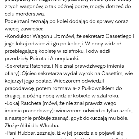
z tych wagonów, o tak późnej porze, mogły dotrzeć do
celu morderstwa.
Podejrzani zeznają po kolei dodając do sprawy coraz
więcej zawiłości:
-Konduktor Wagonu Lit: mówi, że sekretarz Cassetiego i
jego lokaj odwiedzili go po kolacji. W nocy widział
przebiegającą kobietę w szlafroku, i odwiedził
przedziały Poirota i Amerykanki.
-Sekretarz Ratcheta ( Nie znał prawdziwego imienia
ofiary): Ojciec sekretarza wydał wyrok na Casettim, wie
kojarzył jego postać. Wieczorem odwiedził
pracodawcę, potem rozmawiał z Pułkownikiem do
drugiej, a późną nocą widział kobietę w szlafroku.
-Lokaj Ratcheta (mówi, że nie znał prawdziwego
imienia pracodawcy): wieczorem odwiedza tylko szefa,
a następnie próbuje zasnąć, gdyż dokuczają mu bóle.
Złożył Alibi dla Włocha.
-Pani Hubbar, zeznaje, iż w jej przedziale pojawił się