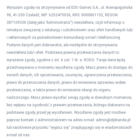
Wyrażam zgodę na otrzymywanie od EDU Games S.A., ul. Nowopogońska
98, 41-250 Czeladź, NIP: 6252475036, KRS: 0000861152, REGON:
387109330 (dalej jako "Administrator") newslettera, czyli informacji o
tematyce związanej z edukacją i szkolnictwem oraz ofert handlowych lub/
i reklamowych za pośrednictwem komunikacji e-mail i telefonicznej.
Podanie danych jest dobrowolne, ale niezbędne do otrzymywania
newslettera lub/i ofert. Podstawa prawna przetwarzania danych to
wyrażenie zgody, zgodnie z art. 6 ust. 1 lit. a. RODO. Twoje dane będą
przechowywane o momentu wycofania zgody. Masz prawo do dostępu do
swoich danych, ich sprostowania, usunięcia, ograniczenia przetwarzania,
prawo do przenoszenia danych, prawo do wniesienia sprzeciwu wobec
przetwarzania, a także prawo do wniesienia skargi do organu
nadzorczego. Masz prawo wycofać swoją zgodę w dowolnym momencie,
bez wpływu na zgodność z prawem przetwarzania, którego dokonano na
podstawie zgody przed jej wycofaniem. Wycofanie zgody jest możliwe
poprzez kontakt z Administratorem na adres e-mail:
admin@dyktanda.pl
lub naciśniecie przycisku "wypisz się" znajdującego się w wiadomościach
e-mail od nas.