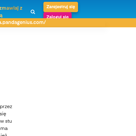
Zarejestruj się
zmawiaj z
ą
Zaloguj się
da.pandagenius.com/
 przez
się
 w stu
loma