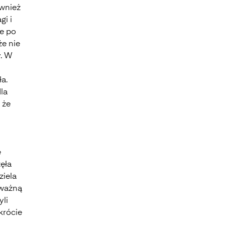
ównież
gi i
le po
że nie
y. W
a.
la
 że
e
ęła
ziela
oważną
yli
krócie