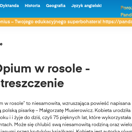
Dyktanda
Historia
Geografia
Język angielski
Poro
Pand
nius – Twojego edukacyjnego superbohatera! https://pan
ie
pium w rosole -
treszczenie
m w rosole” to niesamowita, wzruszająca powieść napisana
 polską pisarkę – Małgorzatę Musierowicz. Kobieta urodziła 
oku i i żyje do dziś, czyli 75 pięknych lat, które wykorzystała
ntach. Może się chlubić swą niesamowitą rodziną oraz wie