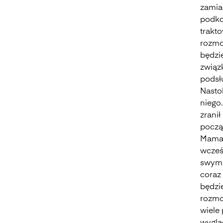
zamia
podkoc
trakto
rozmow
będzie
związ
podsł
Nastol
niego
zranił
począ
Mama A
wcześn
swym 
coraz 
będzi
rozmow
wiele 