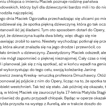
eniu chłopca o imieniu Maciek poznaje rodzinę państwa
owskich, którzy byli dla dziewczynki bardzo mili i to do ni
odziła najczęściej.
go dnia Maciek Ogorzałka przechadzając się ulicami po mie
odziewał się, że spotka piękną dziewczynę, która go tak ocza
tanowił iść jej śladami. Tym oto sposobem dotarł do Opery,
ył, że dziewczyna kupiła dwa bilety, więc długo się nie
nawiając zrobił to samo. Niestety wychodząc potknął się prz
ę, która akurat znalazła się na jego drodze i przewrócił, co
ało śmiech u dziewczyny. Zawstydzony Maciek odszedł, al
nie mógł zapomnieć o pięknej nieznajomej. Cały czas o nie
 i planował, jak się z nią spotkać, aż w końcu wpadł na geni
ł wykorzystując do tego celu, swoją koleżankę Janinę
owicz zwaną Kreską- wnuczką profesora Dmuchawcy. Otóż
onował jej pójście z nim do Opery, licząc na to, że spotka 
biekt westchnień. Tak też się stało. Jak później się okazało, 
ą, w której Maciek się zauroczył była 17-letnia Matylda Stąg
 również do gustu przypadł chłopak. Będąc w operze okazało
ylda przyszła na występ z Aurelią, ale w trakcie doszło do