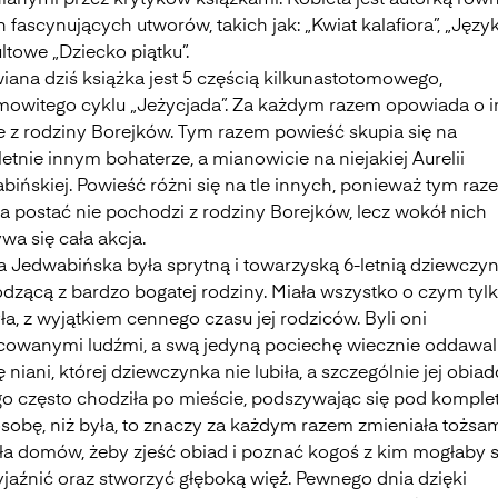
ianymi przez krytyków książkami. Kobieta jest autorką równ
 fascynujących utworów, takich jak: „Kwiat kalafiora”, „Język 
ltowe „Dziecko piątku”.
ana dziś książka jest 5 częścią kilkunastotomowego,
mowitego cyklu „Jeżycjada”. Za każdym razem opowiada o i
e z rodziny Borejków. Tym razem powieść skupia się na
tnie innym bohaterze, a mianowicie na niejakiej Aurelii
bińskiej. Powieść różni się na tle innych, ponieważ tym raz
a postać nie pochodzi z rodziny Borejków, lecz wokół nich
wa się cała akcja.
ia Jedwabińska była sprytną i towarzyską 6-letnią dziewczyn
dzącą z bardzo bogatej rodziny. Miała wszystko o czym tyl
a, z wyjątkiem cennego czasu jej rodziców. Byli oni
cowanymi ludźmi, a swą jedyną pociechę wiecznie oddawal
 niani, której dziewczynka nie lubiła, a szczególnie jej obia
go często chodziła po mieście, podszywając się pod komple
osobę, niż była, to znaczy za każdym razem zmieniała tożsa
ła domów, żeby zjeść obiad i poznać kogoś z kim mogłaby s
yjaźnić oraz stworzyć głęboką więź. Pewnego dnia dzięki