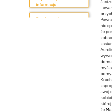
śledz
informacje
Lewand
przych
Problematyka
Pewne
nie sp
że pos
Opracowanie
zobacz
zasta
Aureli
Charakterystyka
wywoł
domu 
Opium w rosole
myślał
rozwiąż test
pomys
Krech
zaprop
swój o
kobiet
której
że Mat