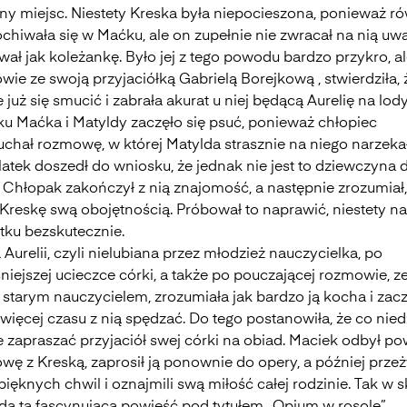
ny miejsc. Niestety Kreska była niepocieszona, ponieważ r
hiwała się w Maćku, ale on zupełnie nie zwracał na nią uwa
wał jak koleżankę. Było jej z tego powodu bardzo przykro, a
ie ze swoją przyjaciółką Gabrielą Borejkową , stwierdziła, 
 już się smucić i zabrała akurat u niej będącą Aurelię na lod
ku Maćka i Matyldy zaczęło się psuć, ponieważ chłopiec
uchał rozmowę, w której Matylda strasznie na niego narzekał
atek doszedł do wniosku, że jednak nie jest to dziewczyna d
. Chłopak zakończył z nią znajomość, a następnie zrozumiał,
 Kreskę swą obojętnością. Próbował to naprawić, niestety na
tku bezskutecznie.
urelii, czyli nielubiana przez młodzież nauczycielka, po
iejszej ucieczce córki, a także po pouczającej rozmowie, z
starym nauczycielem, zrozumiała jak bardzo ją kocha i zacz
więcej czasu z nią spędzać. Do tego postanowiła, że co nied
e zapraszać przyjaciół swej córki na obiad. Maciek odbył p
ę z Kreską, zaprosił ją ponownie do opery, a później przeż
pięknych chwil i oznajmili swą miłość całej rodzinie. Tak w s