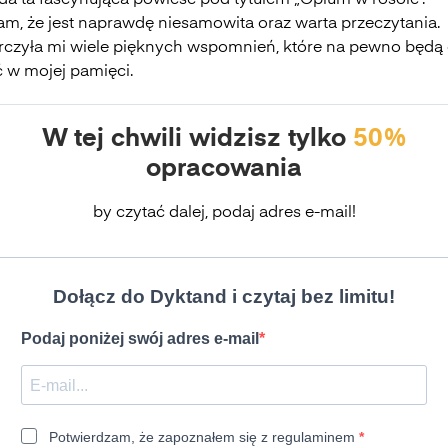
da ta fascynująca powieść pod tytułem „Opium w rosole”.
m, że jest naprawdę niesamowita oraz warta przeczytania.
rczyła mi wiele pięknych wspomnień, które na pewno będą
ć w mojej pamięci.
W tej chwili widzisz tylko
50%
opracowania
by czytać dalej, podaj adres e-mail!
Dołącz do Dyktand i czytaj bez limitu!
Podaj poniżej swój adres e-mail
Potwierdzam, że zapoznałem się z regulaminem