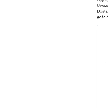
wyglą
Uważa
Dosta
gości