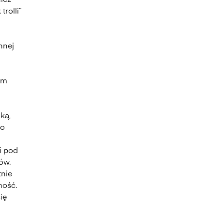
ież
trolli”
nnej
em
ką,
ko
i pod
dów.
tnie
mość.
ię