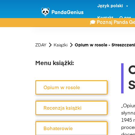
Język polski
Kontakt
O nas
🎓 Poznaj Panda Ge
ZDAY
Książki
Opium w rosole - Streszczen
Menu książki:
O
S
Opium w rosole
„Opiu
Recenzja książki
słynną
1945 r
proce
Bohaterowie