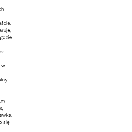
ch
ście,
ruje,
 gdzie
ez
e w
j
alny
tam
tą
iewka,
 się,