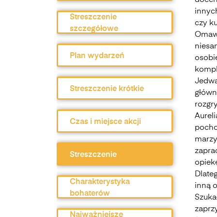
docen
innych
Streszczenie
czy ku
szczegółowe
Omawi
niesa
Plan wydarzeń
osobi
komple
Jedwa
Streszczenie krótkie
główn
rozgry
Aurel
Czas i miejsce akcji
pocho
marzył
zapra
Streszczenie
opiekę
Dlate
Charakterystyka
inną 
bohaterów
Szuka
zaprz
Najważniejsze