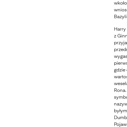
wkoło
wnios
Bazyli
Harry
z Gin
przyj
przed
wygas
pierw
gdzie 
warto
wesel
Rona.
symbo
nazyw
byłym
Dumbl
Pojaw