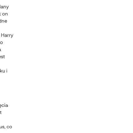
dany
k on
udne
 Harry
go
a
est
ku i
ęcia
t
us, co