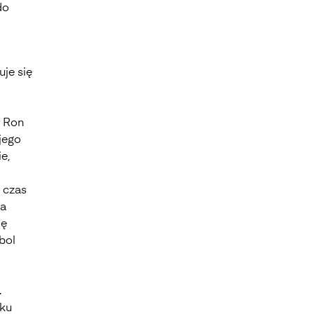
do
je się
, Ron
jego
e,
 czas
na
ię
bol
.
dku