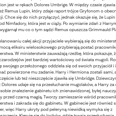
ion jest w rękach Dolores Umbrige. W między czasie zjawia 
eż Remus Lupin, który zdaje raport trójce Gryfonom o obec
ji. Chce się do nich przyłączyć, jednak okazuje się, że Lupi
od Nimfadory, która jest w ciąży. Po wymianie zdań z Harry
 wygarnął mu co o tym sądzi Remus opuszcza Grimmauld Pl
lanowaniu całej akcji przyjaciele wybierają się do ministers
mocą eliksiru wielosokowego przybierają postać pracowni
erstwa. W ministerstwie zauważają rzeźbę, która pokazuje, 
 czarodzejów jest bardziej wartościowy od świata mugoli. R
 swojego przełożonego oddziela się od swoich przyjaciół i 
ać powierzone mu zadanie. Harry i Hermiona zostali sami, a
częście lub też nieszczęście zjawiła się Umbridge. Dziewczy
 Dolores udaje się na przesłuchanie mugolaków, a Harry za 
ł sobie znalezienie gabinetu ich znienawidzonej, byłej nauczy
y przed czarną magią. Tworzy zamieszanie wśród pracown
erstwa i zakrada się do gabinetu. W gabinecie jest również
ter, więc Harry ukryty pod peleryną niewidką wymyka się z