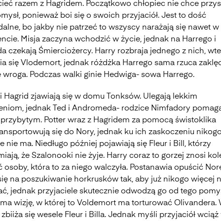
cieć razem z Hagridem. Początkowo chłopiec nie chce przys
mysł, ponieważ boi się o swoich przyjaciół. Jest to dość
dalne, bo jakby nie patrzeć to wszyscy narażają się nawet w
cie. Misja zaczyna wchodzić w życie, jednak na Harrego i
a czekają Śmierciożercy. Harry rozbraja jednego z nich, wt
ia się Vlodemort, jednak różdżka Harrego sama rzuca zaklę
ę wroga. Podczas walki ginie Hedwiga- sowa Harrego.
 i Hagrid zjawiają się w domu Tonksów. Ulegają lekkim
eniom, jednak Ted i Andromeda- rodzice Nimfadory pomag
przybytym. Potter wraz z Hagridem za pomocą świstoklika
ransportowują się do Nory, jednak ku ich zaskoczeniu nikog
e nie ma. Niedługo później pojawiają się Fleur i Bill, którzy
iają, że Szalonooki nie żyje. Harry coraz to gorzej znosi kol
 osoby, która to za niego walczyła. Postanawia opuścić Norę
się na poszukiwanie horkrusków tak, aby już nikogo więcej n
ać, jednak przyjaciele skutecznie odwodzą go od tego pomys
 ma wizję, w której to Voldemort ma torturować Olivandera.
zbiiża się wesele Fleur i Billa. Jednak myśli przyjaciół wciąż