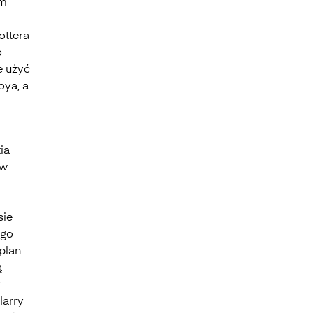
ym
ottera
o
e użyć
oya, a
ia
 w
sie
ego
 plan
ą
y
Harry