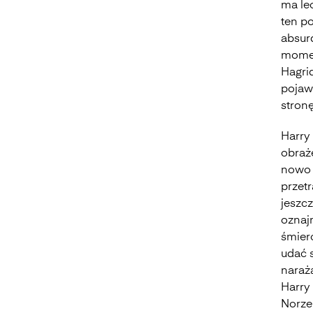
ma le
ten po
absur
momen
Hagrid
pojaw
stron
Harry
obraż
nowo 
przet
jeszcz
oznajm
śmierć
udać 
naraż
Harry
Norze 