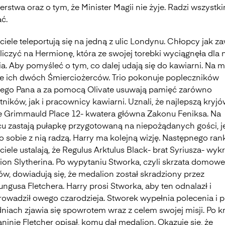
erstwa oraz o tym, że Minister Magii nie żyje. Radzi wszystk
ć.
ciele teleportują się na jedną z ulic Londynu. Chłopcy jak z
liczyć na Hermionę, która ze swojej torebki wyciągnęła dla 
a. Aby pomyśleć o tym, co dalej udają się do kawiarni. Na m
je ich dwóch Śmierciożerców. Trio pokonuje popleczników
ego Pana a za pomocą Olivate usuwają pamięć zarówno
ników, jak i pracownicy kawiarni. Uznali, że najlepszą kryj
e Grimmauld Place 12- kwatera główna Zakonu Feniksa. Na
cu zastają pułapkę przygotowaną na niepożądanych gości, 
o sobie z nią radzą. Harry ma kolejną wizję. Następnego ran
ciele ustalają, że Regulus Arktulus Black- brat Syriusza- wyk
ion Slytherina. Po wypytaniu Stworka, czyli skrzata domow
ów, dowiadują się, że medalion został skradziony przez
gusa Fletchera. Harry prosi Stworka, aby ten odnalazł i
rowadził owego czarodzieja. Stworek wypełnia polecenia i 
dniach zjawia się spowrotem wraz z celem swojej misji. Po kr
ninie Fletcher opisał, komu dał medalion. Okazuje się, że