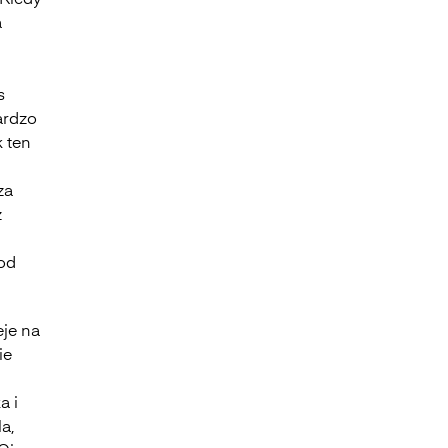
 Kiedy
a
s
bardzo
 ten
za
z
 od
eje na
ie
m
a i
a,