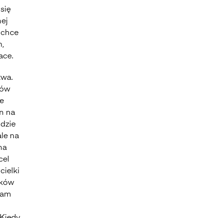
się
nej
n chce
m,
ace.
twa.
ków
że
on na
idzie
le na
na
cel
cielki
ików
 sam