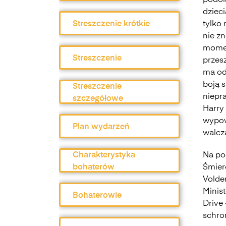
podoła
dziec
Streszczenie krótkie
tylko 
nie zn
momen
Streszczenie
przesz
ma od
boją s
Streszczenie
niepr
szczegółowe
Harry 
wypow
Plan wydarzeń
walcz
Charakterystyka
Na po
bohaterów
Śmier
Volde
Minis
Bohaterowie
Drive 
schro