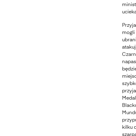
minist
ucieka
Przyja
mogli 
ubrani
ataku
Czarn
napast
będzi
miejs
szybk
przyja
Medal
Black
Mundun
przyp
kilku 
szarpa