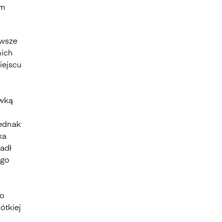
im
awsze
nich
iejscu
ówką
jednak
ka
radł
ego
po
ótkiej