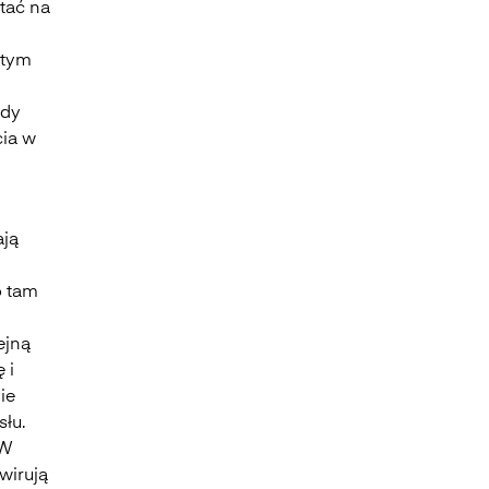
tać na
 tym
edy
cia w
ają
o tam
ejną
 i
ie
łu.
 W
 wirują