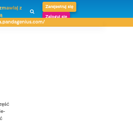
Zarejestruj się
zmawiaj z
ą
Zaloguj się
da.pandagenius.com/
część
ie-
ać