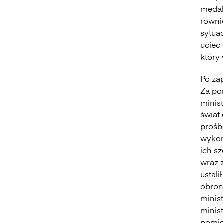
medal
równi
sytuac
uciec 
który
Po zap
Za po
minist
świat
prośbę
wykon
ich sz
wraz z
ustali
obron
minist
minis