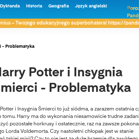
Dyktanda
Historia
Geografia
Język angielski
Poro
Pand
nius – Twojego edukacyjnego superbohatera! https://pan
ci - Problematyka
arry Potter i Insygnia
mierci - Problematyka
Potter i Insygnia Śmierci to już siódma, a zarazem ostatnia 
o tomu. Harry ma do wykonania niesamowicie trudne zadan
czyć pozostałe horkrusy i ostatecznie, raz na zawsze pokon
o Lorda Voldemorta. Czy nastoletni chłopak jest w stanie