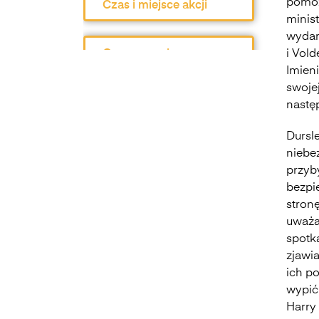
pomoż
Czas i miejsce akcji
minist
wydar
Opracowanie
i Vold
Imien
swoje
Geneza utworu i
następ
gatunek
Dursl
Problematyka
niebe
przyby
bezpi
Rozprawka
stronę
uważa
spotk
Charakterystyka
zjawi
ich p
Harry Potter i
wypić
Insygnia Śmierci
Harry 
rozwiąż test