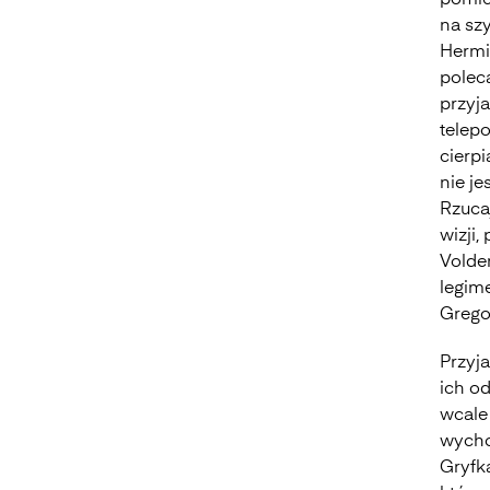
pomies
na sz
Hermi
poleca
przyj
telepo
cierp
nie je
Rzuca
wizji,
Volde
legim
Grego
Przyja
ich o
wcale 
wycho
Gryfk