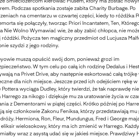
e Śmieciożercom kierować Piusem, który ma zostać now
rem. Podczas spotkania zostaje zabita Charity Burbage. Po
zeniach na cmentarzu w czwartej części, kiedy to różdżka P
emorta się połączyły, tworząc Priori Incantatem, Ten, Któreg
ia Nie Wolno Wymawiać wie, że aby zabić chłopca, nie moż
j różdżki. Pożycza ten magiczny przedmiot od Lucjusza Malf
nie szydzi z jego rodziny.
eyowie muszą opuścić swój dom, ponieważ grozi im
zpieczeństwo. W tym celu po całą ich rodzinę Dedalus i Hest
wają na Privet Drive, aby następnie eskortować całą trójkę
eczne dla nich miejsce. Jeszcze przed ich odejściem rękę w
 Pottera wyciąga Dudley, który twierdzi, że tak naprawdę nie
 Harrego za nikogo i dziękuje mu za uratowanie życia w cza
ania z Dementorami w piątej części. Krótko później po Harr
ają się członkowie Zakonu Feniksa, którzy przedstawiają mu
odróży. Hermiona, Ron, Fleur, Mundungus, Fred i George maj
 eliksir wielosokowy, który ma ich zmienić w Harrego. Każd
miałby wraz z asystą udać się w jakieś miejsce. Prawdziwy 