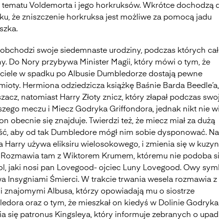
 tematu Voldemorta i jego horkruksów. Wkrótce dochodzą 
ku, że zniszczenie horkruksa jest możliwe za pomocą jadu
szka.
 obchodzi swoje siedemnaste urodziny, podczas których cału
ny. Do Nory przybywa Minister Magii, który mówi o tym, że
aciele w spadku po Albusie Dumbledorze dostają pewne
mioty. Hermiona odziedzicza książkę Baśnie Barda Beedle’a
zacz, natomiast Harry Złoty znicz, który złapał podczas swo
szego meczu i Miecz Godryka Griffondora, jednak nikt nie wi
on obecnie się znajduje. Twierdzi też, że miecz miał za dużą
ść, aby od tak Dumbledore mógł nim sobie dysponować. Na
a Harry używa eliksiru wielosokowego, i zmienia się w kuzy
 Rozmawia tam z Wiktorem Krumem, któremu nie podoba s
l, jaki nosi pan Lovegood- ojciec Luny Lovegood. Owy sym
a Insygniami Śmierci. W trakcie trwania wesela rozmawia z
i znajomymi Albusa, którzy opowiadają mu o siostrze
edora oraz o tym, że mieszkał on kiedyś w Dolinie Godryka
ia się patronus Kingsleya, który informuje zebranych o upa