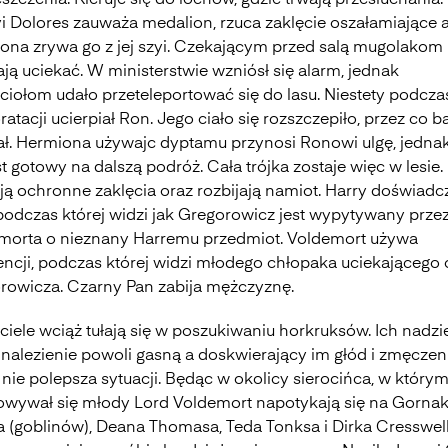
zczenia. Kieruje się do lochów, gdzie trwają przesłuchania.
yi Dolores zauważa medalion, rzuca zaklęcie oszałamiające 
ona zrywa go z jej szyi. Czekającym przed salą mugolakom
ją uciekać. W ministerstwie wzniósł się alarm, jednak
aciołom udało przeteleportować się do lasu. Niestety podcza
ratacji ucierpiał Ron. Jego ciało się rozszczepiło, przez co 
iał. Hermiona używajc dyptamu przynosi Ronowi ulgę, jednak
st gotowy na dalszą podróż. Cała trójka zostaje więc w lesie.
ją ochronne zaklęcia oraz rozbijają namiot. Harry doświadc
 podczas której widzi jak Gregorowicz jest wypytywany prze
morta o nieznany Harremu przedmiot. Voldemort używa
encji, podczas której widzi młodego chłopaka uciekającego
rowicza. Czarny Pan zabija mężczyznę.
ciele wciąż tułają się w poszukiwaniu horkruksów. Ich nadzi
dnalezienie powoli gasną a doskwierający im głód i zmęczen
nie polepsza sytuacji. Będąc w okolicy sierocińca, w który
wywał się młody Lord Voldemort napotykają się na Gornak
a (goblinów), Deana Thomasa, Teda Tonksa i Dirka Cresswell