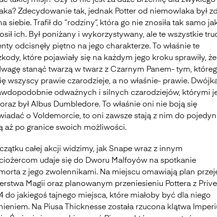
ć takiej misji? Czy to nie jest za duże brzemię dla zwykłego
iaka? Zdecydowanie tak, jednak Potter od niemowlaka był z
na siebie. Trafił do “rodziny”, która go nie znosiła tak samo ja
osił ich. Był poniżany i wykorzystywany, ale te wszystkie tr
ty odcisnęły piętno na jego charakterze. To właśnie te
kody, które pojawiały się na każdym jego kroku sprawiły, że
wagę stanąć twarzą w twarz z Czarnym Panem- tym, które
ię wszyscy prawie czarodzieje, a no właśnie- prawie. Dwójk
awdopodobnie odważnych i silnych czarodziejów, którymi j
oraz był Albus Dumbledore. To właśnie oni nie boją się
iadać o Voldemorcie, to oni zawsze stają z nim do pojedyn
ą aż po granice swoich możliwości.
czątku całej akcji widzimy, jak Snape wraz z innym
ciożercom udaje się do Dworu Malfoyów na spotkanie
morta z jego zwolennikami. Na miejscu omawiają plan przej
terstwa Magii oraz planowanym przeniesieniu Pottera z Prive
4 do jakiegoś tajnego miejsca, które miałoby być dla niego
nieniem. Na Piusa Thicknesse została rzucona klątwa Imperi