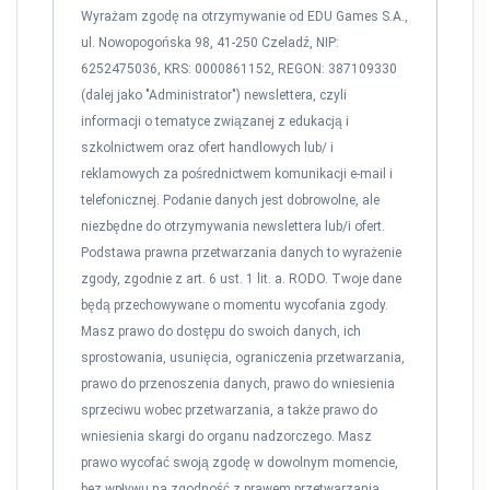
Wyrażam zgodę na otrzymywanie od EDU Games S.A.,
ul. Nowopogońska 98, 41-250 Czeladź, NIP:
6252475036, KRS: 0000861152, REGON: 387109330
(dalej jako "Administrator") newslettera, czyli
informacji o tematyce związanej z edukacją i
szkolnictwem oraz ofert handlowych lub/ i
reklamowych za pośrednictwem komunikacji e-mail i
telefonicznej. Podanie danych jest dobrowolne, ale
niezbędne do otrzymywania newslettera lub/i ofert.
Podstawa prawna przetwarzania danych to wyrażenie
zgody, zgodnie z art. 6 ust. 1 lit. a. RODO. Twoje dane
będą przechowywane o momentu wycofania zgody.
Masz prawo do dostępu do swoich danych, ich
sprostowania, usunięcia, ograniczenia przetwarzania,
prawo do przenoszenia danych, prawo do wniesienia
sprzeciwu wobec przetwarzania, a także prawo do
wniesienia skargi do organu nadzorczego. Masz
prawo wycofać swoją zgodę w dowolnym momencie,
bez wpływu na zgodność z prawem przetwarzania,