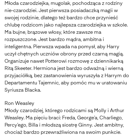
Młoda czarodziejka, mugolak, pochodząca z rodziny
nie-czarodziei. Jest pierwsza posiadaczką magii w
swojej rodzinie, dlatego też bardzo chce przynieść
chlubę rodzicom jako najlepsza czarodziejka w szkole.
Ma bujne, brązowe włosy, które zawsze ma
rozpuszczone. Jest bardzo mądra, ambitna i
inteligentna. Pierwsza wpada na pomysł, aby Harry
uczył chętnych uczniów obrony przed czarną magią.
Organizuje nawet Potterowi rozmowę z dziennikarką
Ritą Skeeter. Hermiona jest bardzo odważną i wierną
przyjaciółką, bez zastanowienia wyruszyła z Harrym do
Departamentu Tajemnic, aby pomóc mu w uratowaniu
Syriusza Blacka.
Ron Weasley
Młody czarodziej, którego rodzicami są Molly i Arthur
Weasley. Ma pięciu braci: Freda, George’a, Charliego,
Percy’ego, Billa i młodszą siostrę Ginny. Jest ambitny,
chociaż bardzo przewrażliwiona na swoim punkcie.