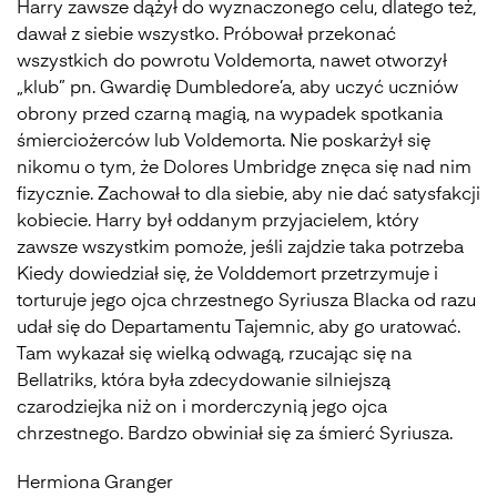
Harry zawsze dążył do wyznaczonego celu, dlatego też,
dawał z siebie wszystko. Próbował przekonać
wszystkich do powrotu Voldemorta, nawet otworzył
„klub” pn. Gwardię Dumbledore’a, aby uczyć uczniów
obrony przed czarną magią, na wypadek spotkania
śmierciożerców lub Voldemorta. Nie poskarżył się
nikomu o tym, że Dolores Umbridge znęca się nad nim
fizycznie. Zachował to dla siebie, aby nie dać satysfakcji
kobiecie. Harry był oddanym przyjacielem, który
zawsze wszystkim pomoże, jeśli zajdzie taka potrzeba
Kiedy dowiedział się, że Volddemort przetrzymuje i
torturuje jego ojca chrzestnego Syriusza Blacka od razu
udał się do Departamentu Tajemnic, aby go uratować.
Tam wykazał się wielką odwagą, rzucając się na
Bellatriks, która była zdecydowanie silniejszą
czarodziejka niż on i morderczynią jego ojca
chrzestnego. Bardzo obwiniał się za śmierć Syriusza.
Hermiona Granger