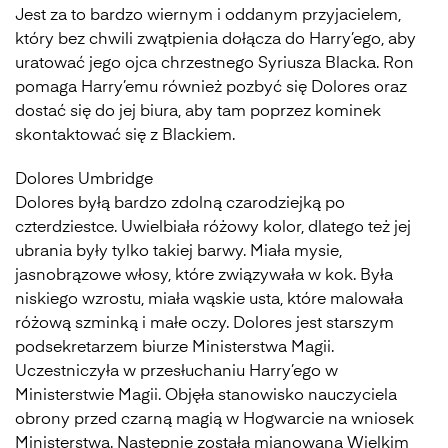
Jest za to bardzo wiernym i oddanym przyjacielem,
który bez chwili zwątpienia dołącza do Harry’ego, aby
uratować jego ojca chrzestnego Syriusza Blacka. Ron
pomaga Harry’emu również pozbyć się Dolores oraz
dostać się do jej biura, aby tam poprzez kominek
skontaktować się z Blackiem.
Dolores Umbridge
Dolores byłą bardzo zdolną czarodziejką po
czterdziestce. Uwielbiała różowy kolor, dlatego też jej
ubrania były tylko takiej barwy. Miała mysie,
jasnobrązowe włosy, które związywała w kok. Była
niskiego wzrostu, miała wąskie usta, które malowała
różową szminką i małe oczy. Dolores jest starszym
podsekretarzem biurze Ministerstwa Magii.
Uczestniczyła w przesłuchaniu Harry’ego w
Ministerstwie Magii. Objęła stanowisko nauczyciela
obrony przed czarną magią w Hogwarcie na wniosek
Ministerstwa. Następnie została mianowana Wielkim