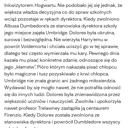
Inkwizytorem Hogwartu. Nie podobało jej się jednak, że
większa władza decyzyjna co do spraw szkolnych
wciąż pozostaje w rękach dyrektora. Kiedy zwolniono
Albusa Dumbedore’a ze stanowiska dyrektora szkoły
jego miejsce zajęła Umbridge. Dolores była okrutna,
surowa i bezwzględna. Nie wierzyła Harry’emu w
powrót Voldemorta i chciała uciszyć go w tej sprawie,
dlatego tez często wymierzała mu kary. Pewnego dnia
kazała mu pisać konkretne zdanie, odnoszące się do
jego „kłamstw”. Pióro którym nakazała pisać chłopcu
było magiczne i tusz pozyskiwało z krwi chłopca.
Umbridge nie znała granic ani żadnego miłosierdzia.
Wydawać by się mogło nawet, że nie potrafiła odnosić
się do innych ludzi. Dolores była znienawidzona przez
większość uczniów i nauczycieli. Zwolniła i upokorzyła
nawet profesor Trelawney zastąpiła ją centaurem
Firenzio. Kiedy Dolores została zwolniona ze
stanowiska dyrektora i powrócił Dumbledore wszyscy