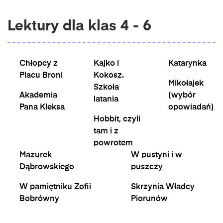
Lektury dla klas 4 - 6
Chłopcy z
Kajko i
Katarynka
Placu Broni
Kokosz.
Mikołajek
Szkoła
Akademia
(wybór
latania
Pana Kleksa
opowiadań)
Hobbit, czyli
tam i z
powrotem
Mazurek
W pustyni i w
Dąbrowskiego
puszczy
W pamiętniku Zofii
Skrzynia Władcy
Bobrówny
Piorunów