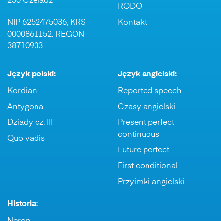
250 Czeladź
RODO
NIP 6252475036, KRS
Kontakt
0000861152, REGON
38710933
Język polski:
Język angielski:
Kordian
Reported speech
Antygona
Czasy angielski
Dziady cz. III
Present perfect
continuous
Quo vadis
Future perfect
First conditional
Przyimki angielski
Historia: