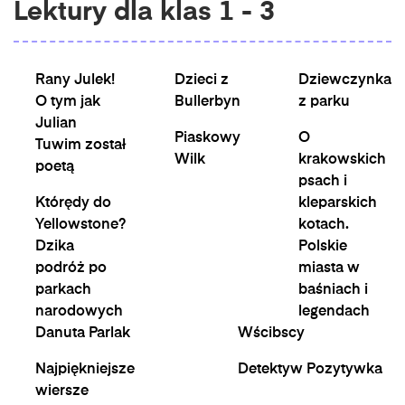
Lektury dla klas 1 - 3
Rany Julek!
Dzieci z
Dziewczynka
O tym jak
Bullerbyn
z parku
Julian
Piaskowy
O
Tuwim został
Wilk
krakowskich
poetą
psach i
Którędy do
kleparskich
Yellowstone?
kotach.
Dzika
Polskie
podróż po
miasta w
parkach
baśniach i
narodowych
legendach
Danuta Parlak
Wścibscy
Najpiękniejsze
Detektyw Pozytywka
wiersze