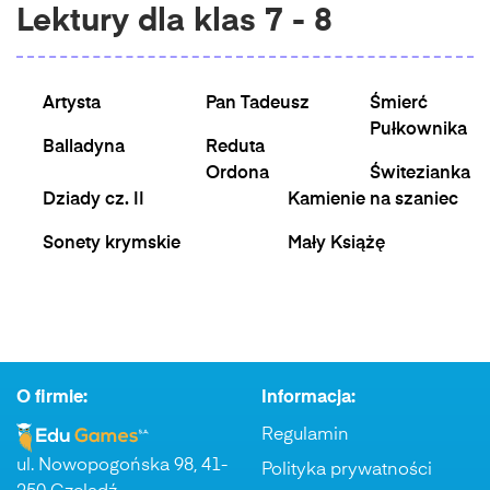
Lektury dla klas 7 - 8
Artysta
Pan Tadeusz
Śmierć
Pułkownika
Balladyna
Reduta
Ordona
Świtezianka
Dziady cz. II
Kamienie na szaniec
Sonety krymskie
Mały Książę
O firmie:
Informacja:
Regulamin
ul. Nowopogońska 98, 41-
Polityka prywatności