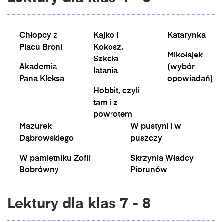
Chłopcy z
Kajko i
Katarynka
Placu Broni
Kokosz.
Mikołajek
Szkoła
Akademia
(wybór
latania
Pana Kleksa
opowiadań)
Hobbit, czyli
tam i z
powrotem
Mazurek
W pustyni i w
Dąbrowskiego
puszczy
W pamiętniku Zofii
Skrzynia Władcy
Bobrówny
Piorunów
Lektury dla klas 7 - 8