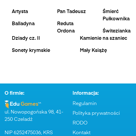
Artysta
Pan Tadeusz
Śmierć
Pułkownika
Balladyna
Reduta
Ordona
Świtezianka
Dziady cz. II
Kamienie na szaniec
Sonety krymskie
Mały Książę
O firmie:
Informacja:
Regulamin
ul. Nowopogońska 98, 41-
Polityka prywatności
250 Czeladź
RODO
NIP 6252475036, KRS
Kontakt