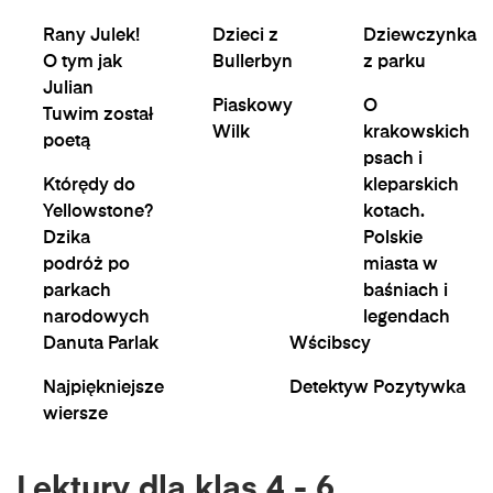
Rany Julek!
Dzieci z
Dziewczynka
O tym jak
Bullerbyn
z parku
Julian
Piaskowy
O
Tuwim został
Wilk
krakowskich
poetą
psach i
Którędy do
kleparskich
Yellowstone?
kotach.
Dzika
Polskie
podróż po
miasta w
parkach
baśniach i
narodowych
legendach
Danuta Parlak
Wścibscy
Najpiękniejsze
Detektyw Pozytywka
wiersze
Lektury dla klas 4 - 6