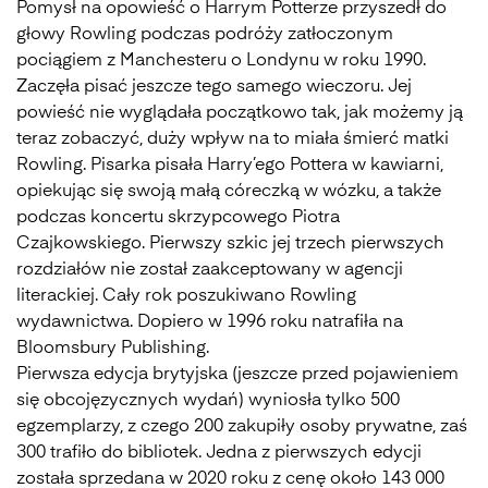
Pomysł na opowieść o Harrym Potterze przyszedł do
głowy Rowling podczas podróży zatłoczonym
pociągiem z Manchesteru o Londynu w roku 1990.
Zaczęła pisać jeszcze tego samego wieczoru. Jej
powieść nie wyglądała początkowo tak, jak możemy ją
teraz zobaczyć, duży wpływ na to miała śmierć matki
Rowling. Pisarka pisała Harry’ego Pottera w kawiarni,
opiekując się swoją małą córeczką w wózku, a także
podczas koncertu skrzypcowego Piotra
Czajkowskiego. Pierwszy szkic jej trzech pierwszych
rozdziałów nie został zaakceptowany w agencji
literackiej. Cały rok poszukiwano Rowling
wydawnictwa. Dopiero w 1996 roku natrafiła na
Bloomsbury Publishing.
Pierwsza edycja brytyjska (jeszcze przed pojawieniem
się obcojęzycznych wydań) wyniosła tylko 500
egzemplarzy, z czego 200 zakupiły osoby prywatne, zaś
300 trafiło do bibliotek. Jedna z pierwszych edycji
została sprzedana w 2020 roku z cenę około 143 000