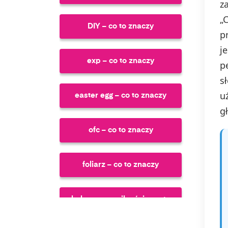
z
„
DIY – co to znaczy
p
j
exp – co to znaczy
p
s
u
easter egg – co to znaczy
g
ofc – co to znaczy
foliarz – co to znaczy
kołczan prawilności – co to
znaczy