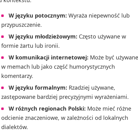
d kontekstu:
W języku potocznym:
Wyraża niepewność lub
przypuszczenie.
W języku młodzieżowym:
Często używane w
formie żartu lub ironii.
W komunikacji internetowej:
Może być używan
w memach lub jako część humorystycznych
komentarzy.
W języku formalnym:
Rzadziej używane,
zastępowane bardziej precyzyjnymi wyrażeniami.
W różnych regionach Polski:
Może mieć różne
odcienie znaczeniowe, w zależności od lokalnych
dialektów.