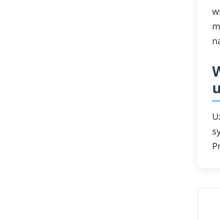
w
m
n
W
u
U
s
P