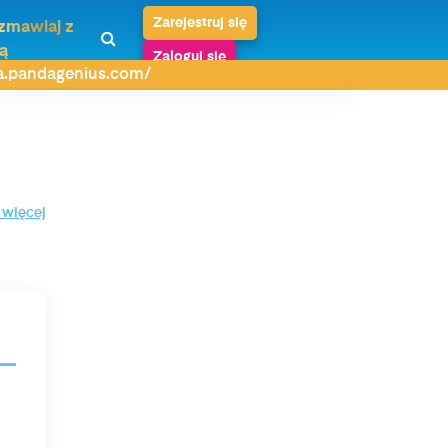
Zarejestruj się
zmawiaj z
ą
Zaloguj się
da.pandagenius.com/
 więcej