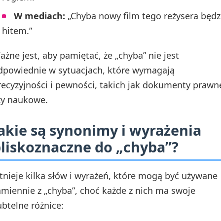
W mediach:
„Chyba nowy film tego reżysera będz
hitem.”
ażne jest, aby pamiętać, że „chyba” nie jest
dpowiednie w sytuacjach, które wymagają
recyzyjności i pewności, takich jak dokumenty prawn
zy naukowe.
akie są synonimy i wyrażenia
liskoznaczne do „chyba”?
stnieje kilka słów i wyrażeń, które mogą być używane
amiennie z „chyba”, choć każde z nich ma swoje
ubtelne różnice: