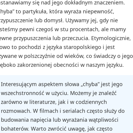
astanawiamy się nad jego dokładnym znaczeniem.
Chyba” to partykuła, która wyraża niepewność,
rzypuszczenie lub domysł. Używamy jej, gdy nie
esteśmy pewni czegoś w stu procentach, ale mamy
ewne przypuszczenia lub przeczucia. Etymologicznie,
łowo to pochodzi z języka staropolskiego i jest
żywane w polszczyźnie od wieków, co świadczy o jego
łęboko zakorzenionej obecności w naszym języku.
Interesującym aspektem słowa „chyba” jest jego
wszechstronność w użyciu. Możemy je znaleźć
zarówno w literaturze, jak i w codziennych
rozmowach. W filmach i serialach często służy do
budowania napięcia lub wyrażania wątpliwości
bohaterów. Warto zwrócić uwagę, jak często