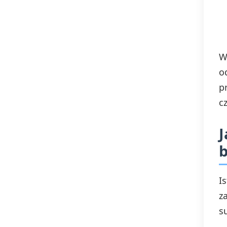
W
o
p
c
J
b
I
z
s