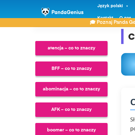
Język polski
ZDAY
Co to znaczy?
chyba – co to znaczy
Kontakt
O nas
🎓 Poznaj Panda Ge
c
atencja – co to znaczy
BFF – co to znaczy
abominacja – co to znaczy
C
AFK – co to znaczy
S
p
boomer – co to znaczy