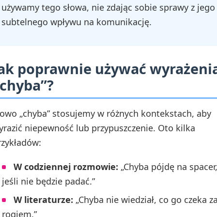
używamy tego słowa, nie zdając sobie sprawy z jego
subtelnego wpływu na komunikację.
ak poprawnie używać wyrażeni
chyba”?
łowo „chyba” stosujemy w różnych kontekstach, aby
yrazić niepewność lub przypuszczenie. Oto kilka
rzykładów:
W codziennej rozmowie:
„Chyba pójdę na spacer
jeśli nie będzie padać.”
W literaturze:
„Chyba nie wiedział, co go czeka z
rogiem.”