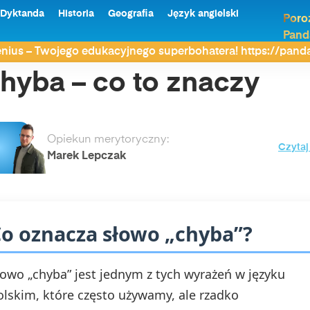
Dyktanda
Historia
Geografia
Język angielski
Poro
Pand
nius – Twojego edukacyjnego superbohatera! https://pan
hyba – co to znaczy
Opiekun merytoryczny:
Czytaj
Marek Lepczak
o oznacza słowo „chyba”?
łowo „chyba” jest jednym z tych wyrażeń w języku
olskim, które często używamy, ale rzadko