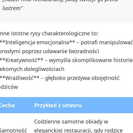
lustrem”
 Inne istotne rysy charakterologiczne to:
 **Inteligencja emocjonalna** – potrafi manipulować
orosłymi poprzez udawanie bezradności
 **Kreatywność** – wymyśla skomplikowane historie
zekomych dolegliwościach
 **Wrażliwość** – głęboko przeżywa obojętność
odziców
Cecha
Przykład z utworu
Codzienne samotne obiady w
Samotność
eleganckiej restauracji, gdy rodzice