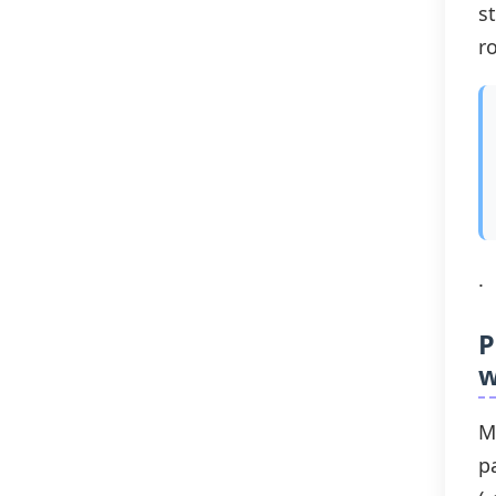
s
r
.
P
w
M
p