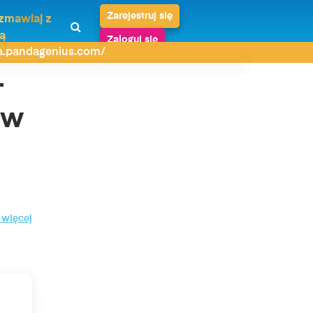
Zarejestruj się
zmawiaj z
ą
Zaloguj się
da.pandagenius.com/
–
 w
 więcej