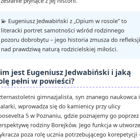
zesłanie płynące z jej historii.
💫 Eugeniusz Jedwabiński z „Opium w rosole” to
literacki portret samotności wśród rodzinnego
pozoru dobrobytu – jego historia zmusza do refleksj
nad prawdziwą naturą rodzicielskiej miłości.
im jest Eugeniusz Jedwabiński i jaką
olę pełni w powieści?
zternastoletni gimnazjalista, syn znanego naukowca i
alarki, wprowadza się do kamienicy przy ulicy
oosevelta 5 w Poznaniu, gdzie poznajemy go poprzez
erspektywę rodziny Borejków. Jego funkcja w utworz
ykracza poza rolę ucznia potrzebującego korepetycji 