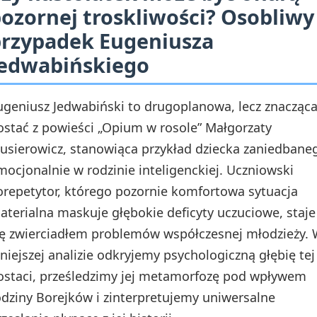
ozornej troskliwości? Osobliwy
rzypadek Eugeniusza
Jedwabińskiego
ugeniusz Jedwabiński to drugoplanowa, lecz znacząc
ostać z powieści „Opium w rosole” Małgorzaty
usierowicz, stanowiąca przykład dziecka zaniedbane
mocjonalnie w rodzinie inteligenckiej. Uczniowski
orepetytor, którego pozornie komfortowa sytuacja
aterialna maskuje głębokie deficyty uczuciowe, staje
ię zwierciadłem problemów współczesnej młodzieży.
iniejszej analizie odkryjemy psychologiczną głębię tej
ostaci, prześledzimy jej metamorfozę pod wpływem
odziny Borejków i zinterpretujemy uniwersalne