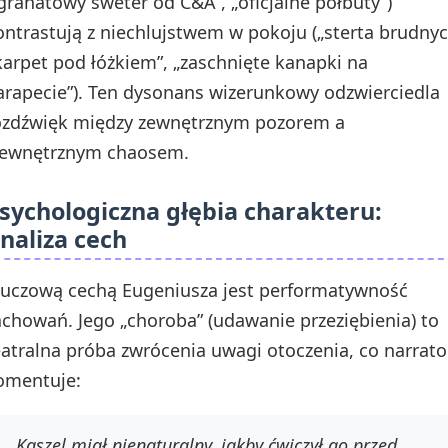
„granatowy sweter od C&A”, „oficjalne półbuty”)
ontrastują z niechlujstwem w pokoju („sterta brudny
karpet pod łóżkiem”, „zaschnięte kanapki na
arapecie”). Ten dysonans wizerunkowy odzwierciedla
ozdźwięk między zewnętrznym pozorem a
ewnętrznym chaosem.
sychologiczna głębia charakteru:
naliza cech
luczową cechą Eugeniusza jest performatywność
achowań. Jego „choroba” (udawanie przeziębienia) to
eatralna próba zwrócenia uwagi otoczenia, co narrato
omentuje:
„Kaszel miał nienaturalny, jakby ćwiczył go przed