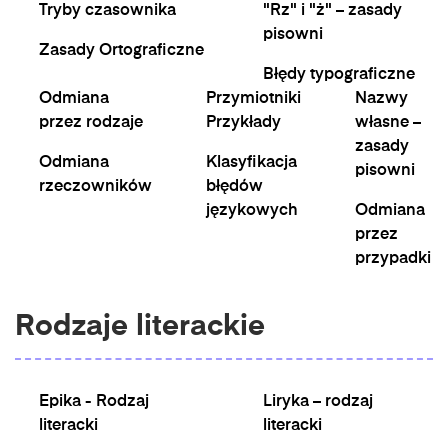
Tryby czasownika
"Rz" i "ż" – zasady
pisowni
Zasady Ortograficzne
Błędy typograficzne
Odmiana
Przymiotniki
Nazwy
przez rodzaje
Przykłady
własne –
zasady
Odmiana
Klasyfikacja
pisowni
rzeczowników
błędów
językowych
Odmiana
przez
przypadki
Rodzaje literackie
Epika - Rodzaj
Liryka – rodzaj
literacki
literacki