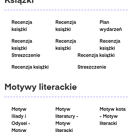
Książki
Recenzja
Recenzja
Plan
książki
książki
wydarzeń
Recenzja
Recenzja
Recenzja
książki
książki
książki
Streszczenie
Recenzja książki
Recenzja książki
Streszczenie
Motywy literackie
Motyw
Motyw
Motyw kota
Iliady i
literatury -
- Motyw
Odysei -
Motyw
literacki
Motyw
literacki