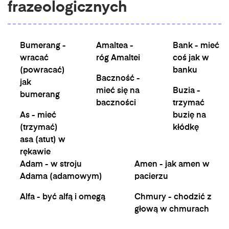
frazeologicznych
Bumerang -
Amaltea -
Bank - mieć
wracać
róg Amaltei
coś jak w
(powracać)
banku
Baczność -
jak
mieć się na
Buzia -
bumerang
baczności
trzymać
As - mieć
buzię na
(trzymać)
kłódkę
asa (atut) w
rękawie
Adam - w stroju
Amen - jak amen w
Adama (adamowym)
pacierzu
Alfa - być alfą i omegą
Chmury - chodzić z
głową w chmurach