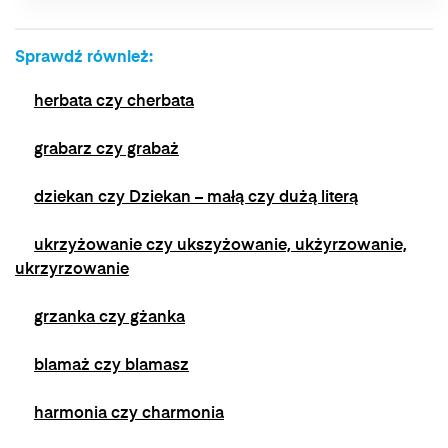
przetwarzania, którego dokonano na podstawie
zgody przed jej wycofaniem. Wycofanie zgody
Sprawdź również:
jest możliwe poprzez kontakt z Administratorem
na adres e-mail:
admin@dyktanda.pl
lub
herbata czy cherbata
naciśniecie przycisku "wypisz się" znajdującego
się w wiadomościach e-mail od nas.
grabarz czy grabaż
dziekan czy Dziekan – małą czy dużą literą
ukrzyżowanie czy ukszyżowanie, ukżyrzowanie,
ukrzyrzowanie
grzanka czy gżanka
blamaż czy blamasz
harmonia czy charmonia