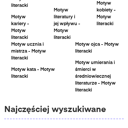
Motyw
literacki
Motyw
kobiety -
Motyw
literatury i
Motyw
kariery -
jej wpływu -
literacki
Motyw
Motyw
literacki
literacki
Motyw ucznia i
Motyw ojca - Motyw
mistrza - Motyw
literacki
literacki
Motyw umierania i
Motyw kata - Motyw
śmierci w
literacki
średniowiecznej
literaturze - Motyw
literacki
Najczęściej wyszukiwane