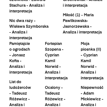
człowieka - Edward
Grochowiak - Analiza
Stachura - Analiza i
i interpretacja
interpretacja
Miłość (1) - Maria
Nic dwa razy -
Pawlikowska-
Wisława Szymborska
Jasnorzewska -
- Analiza i
Analiza i interpretacja
interpretacja
Pamiętajcie
Fortepian
Moja
o ogrodach
Szopena -
piosnka (II)
- Jonasz
Cyprian
- Cyprian
Kofta -
Kamil
Kamil
Analiza i
Norwid -
Norwid -
interpretacja
Analiza i
Analiza i
interpretacja
interpretacja
List do
ludożerców
Ocalony -
Niepewność
- Tadeusz
Tadeusz
- Adam
Różewicz -
Różewicz -
Mickiewicz -
Analiza i
Analiza i
Analiza i