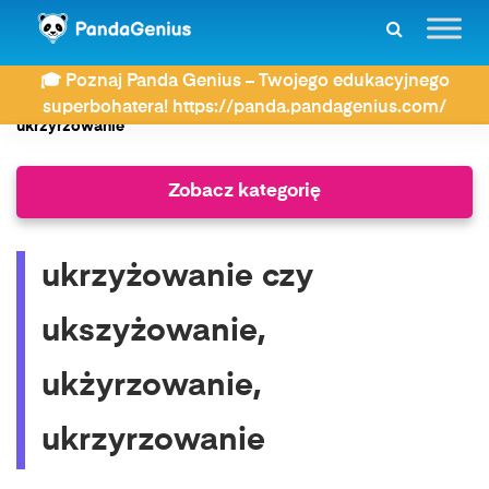
ZDAY
Jak się pisze?
🎓 Poznaj Panda Genius – Twojego edukacyjnego
ukrzyżowanie czy ukszyżowanie, ukżyrzowanie,
superbohatera! https://panda.pandagenius.com/
ukrzyrzowanie
Zobacz kategorię
ukrzyżowanie czy
ukszyżowanie,
ukżyrzowanie,
ukrzyrzowanie