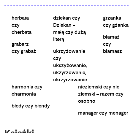
herbata
dziekan czy
grzanka
czy
Dziekan –
czy gżanka
cherbata
małą czy dużą
blamaż
literą
grabarz
czy
czy grabaż
ukrzyżowanie
blamasz
czy
ukszyżowanie,
ukżyrzowanie,
ukrzyrzowanie
harmonia czy
nieziemski czy nie
charmonia
ziemski – razem czy
osobno
błędy czy błendy
manager czy menager